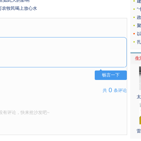
生如此大的影响
万农牧民喝上放心水
生
畅言一下
0
共
条评论
太
没有评论，快来抢沙发吧~
雷