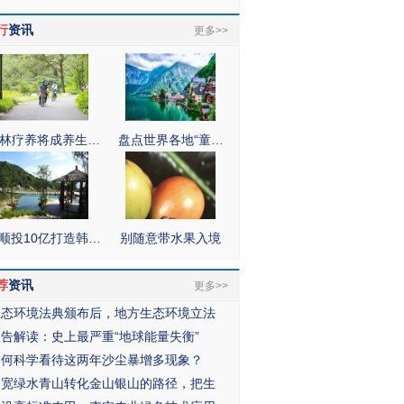
行
资讯
更多>>
林疗养将成养生…
盘点世界各地“童…
顺投10亿打造韩…
别随意带水果入境
荐
资讯
更多>>
生态环境法典颁布后，地方生态环境立法
报告解读：史上最严重“地球能量失衡”
如何科学看待这两年沙尘暴增多现象？
拓宽绿水青山转化金山银山的路径，把生