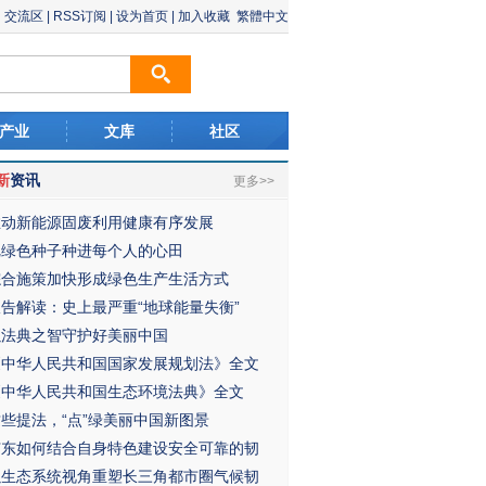
交流区
|
RSS订阅
|
设为首页
|
加入收藏
繁體中文
产业
文库
社区
新
资讯
更多>>
推动新能源固废利用健康有序发展
把绿色种子种进每个人的心田
综合施策加快形成绿色生产生活方式
报告解读：史上最严重“地球能量失衡”
以法典之智守护好美丽中国
《中华人民共和国国家发展规划法》全文
《中华人民共和国生态环境法典》全文
这些提法，“点”绿美丽中国新图景
广东如何结合自身特色建设安全可靠的韧
以生态系统视角重塑长三角都市圈气候韧