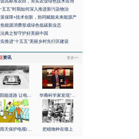
建设高标准农田，夯实农业绿色技术应用
“十五五”时期如何深入推进新污染物治
政策保障+技术创新，协同赋能未来能源产
聚焦能源消费形成绿色低碳新业态
以法典之智守护好美丽中国
扎实推进“十五五”美丽乡村先行区建设
活
资讯
更多>>
阳能道路 让电…
华裔科学家发现“…
雨天保护电视/…
把植物种在墙上