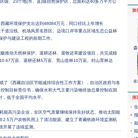
级、23个地(市、县)级自然保护区，总面积达40多万平方公
旅
西藏环境保护支出达到48084万元，同口径比上年增长
路主干道沿线、机场风景名胜区、边境口岸等重点区域生态公益林
保护与建设工程的前期工作。
森
积极推动天然林保护、退耕还林、退牧还草建设项目，共完成植
0.67万亩、退耕还林5万亩、荒山造林10万亩。封山育林达
丰
成了《西藏自治区节能减排综合性工作方案》，自治区政府与各
总量控制目标责任书，确保水和大气主要污染物排放总量控制在国
瓦时，低于全国平均水平。
推
耗能高污染企业，全区空气质量继续保持良好状态。推动太阳能
年2.5万户农牧民用上了清洁能源。建立了青藏铁路环境监测机
境开展了连续监测。