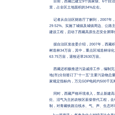
目前，西藏已建立9个国家级、6个自治区
里，占全区土地面积的34%左右。
记者从自治区财政厅了解到，2007年，
29.52%。实施了城镇及城镇周边、公
建设工程，启动了西藏高原生态安全屏障
据自治区发改委介绍，2007年，西藏
树造林34万亩，其中，重点区域造林绿化1
63.75万亩，退牧还草2630万亩。
西藏还积极推进污染减排工作，编制完
地(市)分别签订了“十一五”主要污染物
家规定指标内，万元GDP电耗约500千
同时，西藏严格环境准入，禁止新建高
灶、沼气为主的农牧区薪柴替代工程，去
制，对青藏铁路沿线水、气、声、生态环