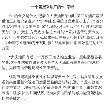
一个基层采油厂的“1”字经
“1”的含义是什么?记者在大庆油田采访时,第二采油厂基层
采油工人给记者说起了“1”字经:如果综合含水量少上升1个百分
点,就相当于少采出液量107.5万吨,少处理污水96.7万吨;如果每
天每口水井少注1方无效水,按注水耗能计算,相当于每天节支
3.26万元,年效益1190万元;如果每口井每天少用1度电(5477口油
井),全年可省电200万千瓦时,按0.52元单价计算,年效益可达103
万元!
“大庆油田有近二十万职工,每人给企业省一度电是很容易
的事,这一年的效益得有多大啊?”大庆油田有限责任公司总经
理、大庆石油管理局局长王玉普说。
但对节能减排重要性的认识需要一个过程。站在科学发展
观的高度重新审视油田发展面临的当前与长远、产量与效益、
产能与节能、增长与环境的辩证关系,克服“重产量、重效益,轻
节能、轻减排”的片面认识,成为大庆油田节能减排能否落到实
处的关键之一。