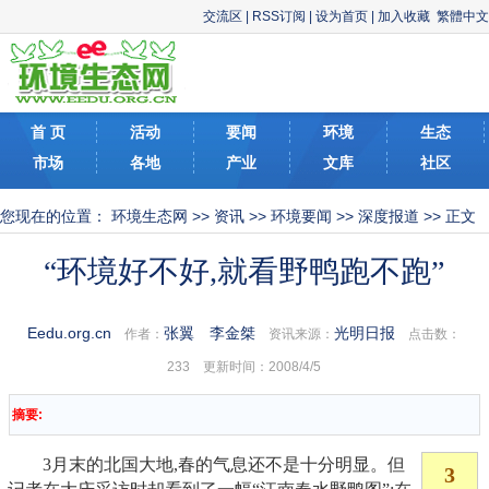
交流区
|
RSS订阅
|
设为首页
|
加入收藏
繁體中文
首 页
活动
要闻
环境
生态
市场
各地
产业
文库
社区
您现在的位置：
环境生态网
>>
资讯
>>
环境要闻
>>
深度报道
>> 正文
“环境好不好,就看野鸭跑不跑”
Eedu.org.cn
张翼 李金桀
光明日报
作者：
资讯来源：
点击数：
233 更新时间：2008/4/5
摘要:
3月末的北国大地,春的气息还不是十分明显。但