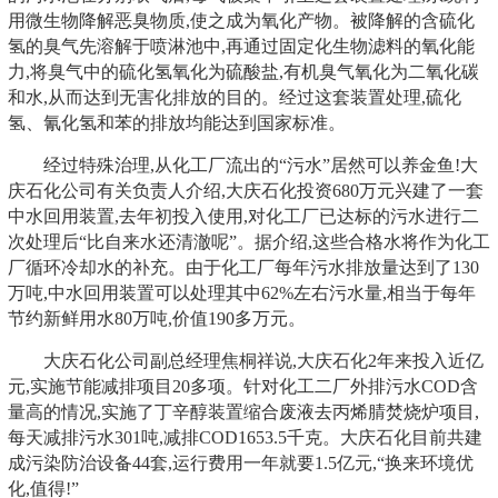
用微生物降解恶臭物质,使之成为氧化产物。被降解的含硫化
氢的臭气先溶解于喷淋池中,再通过固定化生物滤料的氧化能
力,将臭气中的硫化氢氧化为硫酸盐,有机臭气氧化为二氧化碳
和水,从而达到无害化排放的目的。经过这套装置处理,硫化
氢、氰化氢和苯的排放均能达到国家标准。
经过特殊治理,从化工厂流出的“污水”居然可以养金鱼!大
庆石化公司有关负责人介绍,大庆石化投资680万元兴建了一套
中水回用装置,去年初投入使用,对化工厂已达标的污水进行二
次处理后“比自来水还清澈呢”。据介绍,这些合格水将作为化工
厂循环冷却水的补充。由于化工厂每年污水排放量达到了130
万吨,中水回用装置可以处理其中62%左右污水量,相当于每年
节约新鲜用水80万吨,价值190多万元。
大庆石化公司副总经理焦桐祥说,大庆石化2年来投入近亿
元,实施节能减排项目20多项。针对化工二厂外排污水COD含
量高的情况,实施了丁辛醇装置缩合废液去丙烯腈焚烧炉项目,
每天减排污水301吨,减排COD1653.5千克。大庆石化目前共建
成污染防治设备44套,运行费用一年就要1.5亿元,“换来环境优
化,值得!”