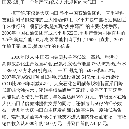
国家找到了一个年产气1亿立方米规模的大气田。”
据了解,不仅是大庆油田,整个中国石油集团也一直重视科
技创新对节能减排的巨大推动作用。水平井是中国石油集团近
年来推行的一项新技术,是实现“少井高产”的主要技术手段。
2006年中国石油集团完成水平井522口,单井产量为同类直井的
3-5倍,新建产能200万吨,效果能相当于打了1900口直井。2007
年施工完806口,是2002年的16倍多。
2006年以来,中国石油集团共关停低效、高耗、重污染、
高排放炼化生产装置41套,已累积实现节能量376万吨标煤,节水
15860万立方米,分别完成“十一五”规划的56.97%和62.2%。
2007年,完成减排项目134项,完成投资28.54亿元,主要污染物
COD比2006年削减4.4%。大庆石化公司酮苯脱蜡装置采用降
低膏蜡含油技术，缩短半精炼蜡生产流程，关停了工艺落后、
高能耗的石蜡发汗装置，年效益达到3901万元。节能技术在给
大庆油田节能减排提供支撑的同时，还创造出良好的经济效
益。近几年大庆油田自主研发的细分油层注采、原油低温集
输、螺杆泵采油等20余项节能技术进入国内外石油市场，市场
销售收入从2000年的4600万元上升到目前的7.45亿元。