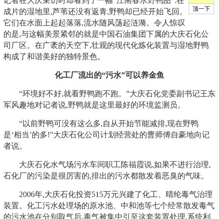
记者在大庆采访时却看到了一幅“江南春水野鸭图”:在
成片的湿地里,芦苇还没有返青,野鸭却已经开始飞回。
它们在水面上起起落落,流水随风荡起涟漪。令人惊叹
的是,与这幅美景紧邻的就是中国石油集团下属的大庆石化公
司厂区。在广袤的天空下,壮观的现代化炼化装置与湿地野鸭
构成了和谐美好的独特景色。
化工厂流出的“污水”可以养金鱼
“环境好不好,就看野鸭跑不跑。”大庆石化党委副书记王东
军风趣地对记者说,野鸭就是这里最好的环境监测员。
“以前野鸭可没有这么多,自从开始节能减排,现在野鸭
是‘相当’的多!”大庆石化公司计划经营处的曹师傅自豪地向记
者说。
大庆石化水气场污水车间职工陈福霞说,如果不进行治理,
石化厂的污染是很厉害的,排出的污水都散发着恶臭的气味。
2006年,大庆石化投资515万元兴建了化工、晴纶毒气治理
装置。化工污水处理场的原水池、中和池等七个经常散发毒气
的污水池在分别取气后,毒气被集中引至这套装置处理,系统利