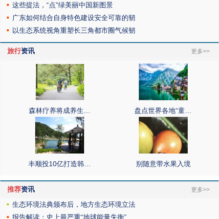
这些提法，“点”绿美丽中国新图景
广东如何结合自身特色建设安全可靠的韧
以生态系统视角重塑长三角都市圈气候韧
旅行
资讯
更多>>
森林疗养将成养生…
盘点世界各地“童…
丰顺投10亿打造韩…
别随意带水果入境
推荐
资讯
更多>>
生态环境法典颁布后，地方生态环境立法
报告解读：史上最严重“地球能量失衡”