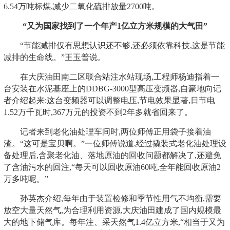
6.54万吨标煤,减少二氧化硫排放量2700吨。
“又为国家找到了一个年产1亿立方米规模的大气田”
“节能减排仅有思想认识还不够,还必须依靠科技,这是节能
减排的生命线。”王玉普说。
在大庆油田南二区联合站注水站现场,工程师杨迪指着一
台安装在水泥基座上的DDBG-3000型高压变频器,自豪地向记
者介绍起来:这台变频器可以调整电压,节电效果显著,日节电
1.52万千瓦时,367万元的投资不到2年多就省回来了。
记者来到老化油处理车间时,两位师傅正用袋子接着油
渣。“这可是宝贝啊。”一位师傅说道,经过撬装式老化油处理设
备处理后,含聚老化油、落地原油的回收问题都解决了,还避免
了含油污水的回注,“每天可以回收原油60吨,全年能回收原油2
万多吨呢。”
孙英杰介绍,每年由于装置检修和季节性用气不均衡,需要
放空大量天然气,为合理利用资源,大庆油田建成了国内规模最
大的地下储气库。每年注、采天然气1.4亿立方米,“相当于又为