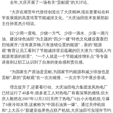
去年,大庆开展了一场有关“贡献观”的大讨论。
“大庆在艰苦年代曾经创造出了大庆精神,现在更要站在科
学发展观的高度培育节能减排文化。”大庆油田技术发展部副
主任孙英杰介绍说。
以“少用一度电、少烧一方气、少排一滴水、少落一滴污
油、建设绿色油田”为主题的“四少一建”特色文化建设轰轰烈
烈地展开;“没有废弃物,只有放错位置的能源”，新的“能源
观”教育让员工看到了节能减排背后蕴藏的巨大潜力;“我国人均
能源资源的前景”、“一个人就是一个节能减排增长点”等专题
讲座则让职工认识到了自身的使命感和责任感。
“为国家生产原油是贡献,为国家节约能源和减少排放也是
贡献”,新的“贡献观”在一次次碰撞、一次次学习中逐步形成。
理念提升了,还要看行动。大庆油田电力集团龙凤热电厂
已经运行了40多年,很多老工人对热电厂有着深厚的感情,但大
庆人毅然在2007年12月23日关闭了热电厂6台小火电机组,引爆
了6座冷却水塔,这被称为“中国石油第一爆”。通过关停机组
和“上大压小”新建亚临界热点联产机组,大庆油田可实现年节约