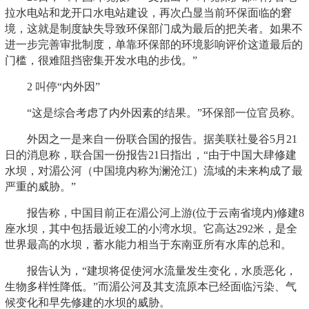
拉水电站和龙开口水电站建设，再次凸显当前环保面临的窘
境，这就是制度缺失导致环保部门成为最后的把关者。如果不
进一步完善审批制度，单靠环保部的环境影响评价这道最后的
门槛，很难阻挡密集开发水电的步伐。”
2 叫停“内外因”
“这是综合考虑了内外因素的结果。”环保部一位官员称。
外因之一是来自一份联合国的报告。据美联社曼谷5月21
日的消息称，联合国一份报告21日指出，“由于中国大肆修建
水坝，对湄公河（中国境内称为澜沧江）流域的未来构成了最
严重的威胁。”
报告称，中国目前正在湄公河上游(位于云南省境内)修建8
座水坝，其中包括最近竣工的小湾水坝。它高达292米，是全
世界最高的水坝，蓄水能力相当于东南亚所有水库的总和。
报告认为，“建坝将促使河水流量发生变化，水质恶化，
生物多样性降低。”而湄公河及其支流原本已经面临污染、气
候变化和早先修建的水坝的威胁。