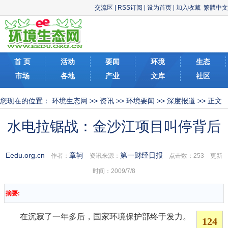
交流区
|
RSS订阅
|
设为首页
|
加入收藏
繁體中文
首 页
活动
要闻
环境
生态
市场
各地
产业
文库
社区
您现在的位置：
环境生态网
>>
资讯
>>
环境要闻
>>
深度报道
>> 正文
水电拉锯战：金沙江项目叫停背后
Eedu.org.cn
章轲
第一财经日报
作者：
资讯来源：
点击数：
253 更新
时间：2009/7/8
摘要:
在沉寂了一年多后，国家环境保护部终于发力。