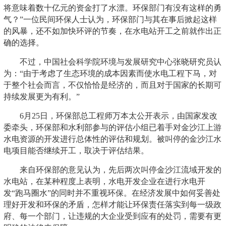
将意味着数十亿元的资金打了水漂。环保部门有没有这样的勇
气？”一位民间环保人士认为，环保部门与其在事后掀起这样
的风暴，还不如加快环评的节奏，在水电站开工之前就作出正
确的选择。
不过，中国社会科学院环境与发展研究中心张晓研究员认
为：“由于考虑了生态环境的成本因素而使水电工程下马，对
于整个社会而言，不仅恰恰是经济的，而且对于国家的长期可
持续发展更为有利。”
6月25日，环保部总工程师万本太公开表示，由国家发改
委牵头，环保部和水利部参与的评估小组已着手对金沙江上游
水电资源的开发进行总体性的评估和规划。被叫停的金沙江水
电项目能否继续开工，取决于评估结果。
来自环保部的意见认为，先后两次叫停金沙江流域开发的
水电站，在某种程度上表明，水电开发企业在进行水电开
发“跑马圈水”的同时并不重视环保。在经济发展中如何妥善处
理好开发和环保的矛盾，怎样才能让环保责任落实到每一级政
府、每一个部门，让违规的大企业受到应有的处罚，需要有更