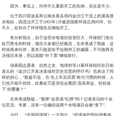
因为，事实上，叫停不久重新开工的先例，实在是不少。
位于四川雷波县和云南永善县境内金沙江干流上的溪洛渡
水电站，因违法开工于2005年1月被原国家环保总局叫停。但
不久，在补办了环评报告后继续开工。
有分析指出，由于这些水电项目投资巨大，环保部门发出
处罚禁令的时候，项目大多都已经截流，生米煮成了熟饭，这
时候再来叫停，基本只能是给予短期停工的威慑，不可能再否
决项目本身，所以就能“补了票”继续前行。
绿家园志愿者、自然之友、地球村等21家环保组织在日前
发出的《金沙江开发决策须对历史负责的呼吁书》也表达了同
样的担心，“殷鉴不远，当‘先上车后买票’称为习惯的时候，人
们也不能不担忧，此番处罚是否也会重蹈‘高高举起、轻轻放
下’的覆辙？”
生米煮成熟饭，“黄牌”会变成“红牌”吗？记者采访的十余
位官员、专家，没有一位确信这两个水电项目会被“拿下”。
26日，《中国环境报》一文指出，“环境保护部叫停鲁地