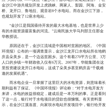
金沙江中游共规划开发上虎跳峡、两家人、梨园、阿海、金安
桥、龙开口、鲁地拉、观音岩8个水电站。而在金沙江下游，
也规划开发了12座水电站。
“金沙江是我国亟待开发的最大水电基地，也是世界上少
有的水能资源最富集的河流。”云南民族大学马列部主任那金
华教授说。
原因还在于，金沙江流域是中国相对贫困的地区。《中国
环境报》公布的一项调查显示，金沙江龙开口水电站所在地鹤
庆县朵美乡，是一个边远贫困乡。这个有着270平方公里、3万
人口的乡镇一年财政收入仅有6万元。2007年，华能集团在这
里投资建设龙开口水电站，这成了朵美乡甚至鹤庆县“千载难
逢的发展机遇”。
而水电企业一旦掌握了这里巨大的水电资源，则意味着长
期利益有了保证。《中国环境报》评论称：“对于水电开发方
来讲，水电的效益很稳定，建成后是一本万利的事。正是看到
了这一点，银行对于水电项目的贷款也很慷慨。有关资料显
示，在金沙江溪洛渡、向家坝水电站开发项目中，银行给开发