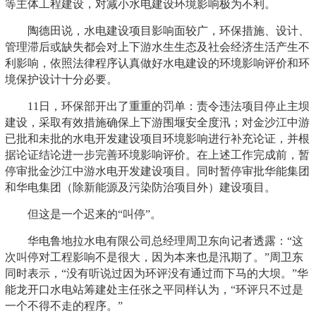
等主体工程建设，对减小水电建设环境影响极为不利。
陶德田说，水电建设项目影响面较广，环保措施、设计、
管理滞后或缺失都会对上下游水生生态及社会经济生活产生不
利影响，依照法律程序认真做好水电建设的环境影响评价和环
境保护设计十分必要。
11日，环保部开出了重重的罚单：责令违法项目停止主坝
建设，采取有效措施确保上下游围堰安全度汛；对金沙江中游
已批和未批的水电开发建设项目环境影响进行补充论证，并根
据论证结论进一步完善环境影响评价。在上述工作完成前，暂
停审批金沙江中游水电开发建设项目。同时暂停审批华能集团
和华电集团（除新能源及污染防治项目外）建设项目。
但这是一个迟来的“叫停”。
华电鲁地拉水电有限公司总经理周卫东向记者透露：“这
次叫停对工程影响不是很大，因为本来也是汛期了。”周卫东
同时表示，“没有听说过因为环评没有通过而下马的大坝。”华
能龙开口水电站筹建处主任张之平同样认为，“环评只不过是
一个不得不走的程序。”