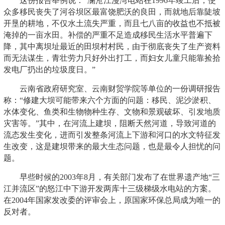
这份报告举例说：“澜沧江漫湾电站在1996年竣工后，使
众多移民丧失了河谷坝区最富饶肥沃的良田，而就地后靠陡坡
开垦的耕地，不仅水土流失严重，而且七八亩的收益也不抵被
淹掉的一亩水田。补偿的严重不足造成移民生活水平普遍下
降，其中离坝址最近的田坝村村民，由于彻底丧失了生产资料
而无法谋生，青壮劳力只好外出打工，而妇女儿童只能靠捡拾
发电厂扔出的垃圾度日。”
云南省政府研究室、云南财贸学院等单位的一份调研报告
称：“修建大坝可能带来六个方面的问题：移民、泥沙淤积、
水体变化、鱼类和生物物种生存、文物和景观破坏、引发地质
灾害等。”其中，在河流上建坝，阻断天然河道，导致河道的
流态发生变化，进而引发整条河流上下游和河口的水文特征发
生改变，这是建坝带来的最大生态问题，也是最令人担忧的问
题。
早些时候的2003年8月，有关部门发布了在世界遗产地“三
江并流区”的怒江中下游开发两库十三级梯级水电站的方案。
在2004年国家发改委的评审会上，原国家环保总局成为唯一的
反对者。