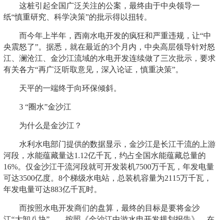
这桩引起全国广泛关注的公案，最终由于中央领导一
纸“慎重研究、科学决策”的批示得以扭转。
而今年上半年，西南水电开发的疯狂和严重违规，让“中
央震怒了”。据悉，就在最近的3个月内，中央高层领导针对怒
江、澜沧江、金沙江流域的水电开发连续做了三次批示，要求
有关各方“再广泛听取意见，深入论证，慎重决策”。
天平的一端终于向环保倾斜。
3 “圈水”金沙江
为什么是金沙江？
水利水电部门提供的数据显示，金沙江是长江干流的上游
河段，水能蕴藏量达1.12亿千瓦，约占全国水能蕴藏总量的
16%。仅金沙江干流河段就可开发装机7500万千瓦，年发电量
可达3500亿度。8个梯级水电站，总装机容量为2115万千瓦，
年发电量可达883亿千瓦时。
而按照水电开发商们的盘算，最终的目标是要将金沙
江“大卸八块”——按照《金沙江中游水电开发规划报告》，在