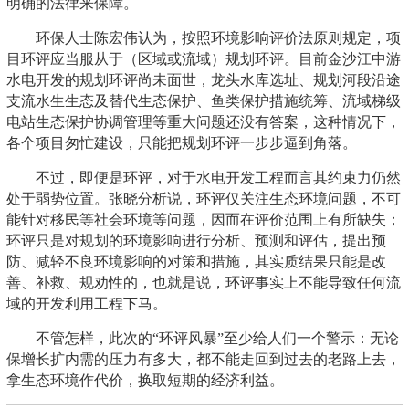
明确的法律来保障。
环保人士陈宏伟认为，按照环境影响评价法原则规定，项
目环评应当服从于（区域或流域）规划环评。目前金沙江中游
水电开发的规划环评尚未面世，龙头水库选址、规划河段沿途
支流水生生态及替代生态保护、鱼类保护措施统筹、流域梯级
电站生态保护协调管理等重大问题还没有答案，这种情况下，
各个项目匆忙建设，只能把规划环评一步步逼到角落。
不过，即便是环评，对于水电开发工程而言其约束力仍然
处于弱势位置。张晓分析说，环评仅关注生态环境问题，不可
能针对移民等社会环境等问题，因而在评价范围上有所缺失；
环评只是对规划的环境影响进行分析、预测和评估，提出预
防、减轻不良环境影响的对策和措施，其实质结果只能是改
善、补救、规劝性的，也就是说，环评事实上不能导致任何流
域的开发利用工程下马。
不管怎样，此次的“环评风暴”至少给人们一个警示：无论
保增长扩内需的压力有多大，都不能走回到过去的老路上去，
拿生态环境作代价，换取短期的经济利益。