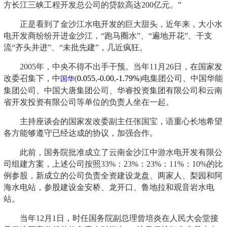
方长江三峡工程开发总公司的贷款高达200亿元。”
正是看到了金沙江水电开发的巨大甜头，近年来，大小水
电开发商纷纷开进金沙江，“跑马圈水”、“遍地开花”、干支
流“齐头并进”、“未批先建”，几近疯狂。
2005年，中央不得不出手干预。当年11月26日，在国家发
改委召集下，中
(
0.055
,
-0.00
,
-1.79%
)
电集团公司、中国华能
国华
集团公司、中国大唐集团公司、华睿投资集团有限公司和云南
省开发投资有限公司等单位的负责人坐在一起。
主持座谈会的国家发改委副主任张国宝，语重心长地希望
各方能够遵守已经达成的协议，加强合作。
此前，国务院批准成立了云南金沙江中游水电开发有限公
司组建方案，上述公司按照33%：23%：23%：11%：10%的比
例参股，新成立的公司负责全资建设龙盘、两家人、梨园和阿
海水电站，参股建设金安桥、龙开口、鲁地拉和观音岩水电
站。
当年12月1日，时任国务院副总理曾培炎在人民大会堂接