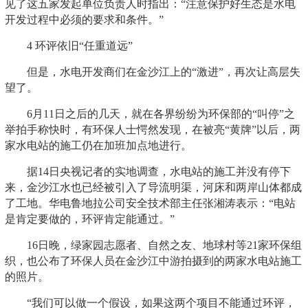
见了这五家发起单位负责人时指出：“注意保护好生态是水电
开发过程中必须的要求和条件。”
4 环评依旧“任重道远”
但是，水电开发商们在金沙江上的“激进”，再次让高层失
望了。
6月11日之后的几天，就在各界纷纷为环保部的“叫停”之
举拍手称快时，有环保人士愕然发现，在被亮“黄牌”以后，两
家水电站的施工仍在加班加点地进行。
据14日央视记者的实地调查，水电站的施工并没有停下
来，金沙江水也已经被引入了导流明渠，河床和两岸山体都成
了工地。华电鲁地拉公司安全技术部主任张湘涛表示：“电站
是肯定要做的，环评肯定能通过。”
16日晚，绿家园志愿者、自然之友、地球村等21家环保组
织，也公布了环保人员在金沙江中游拍摄到的两家水电站施工
的照片。
“我们可以做一个假设，如果这两个项目不能通过环评，