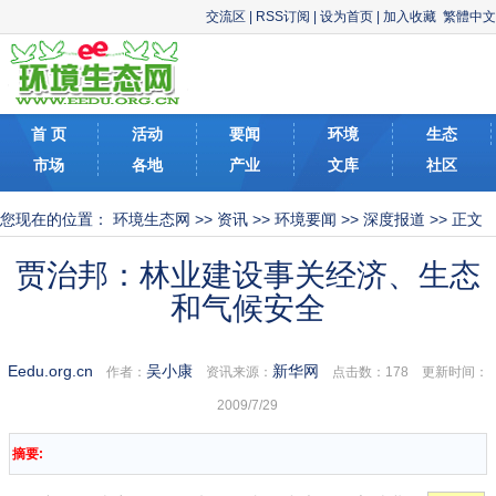
交流区
|
RSS订阅
|
设为首页
|
加入收藏
繁體中文
首 页
活动
要闻
环境
生态
市场
各地
产业
文库
社区
您现在的位置：
环境生态网
>>
资讯
>>
环境要闻
>>
深度报道
>> 正文
贾治邦：林业建设事关经济、生态
和气候安全
Eedu.org.cn
吴小康
新华网
作者：
资讯来源：
点击数：
178 更新时间：
2009/7/29
摘要: