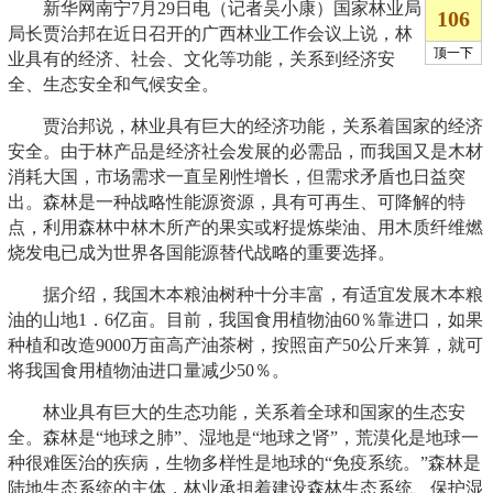
新华网南宁7月29日电（记者吴小康）国家林业局
局长贾治邦在近日召开的广西林业工作会议上说，林
业具有的经济、社会、文化等功能，关系到经济安
全、生态安全和气候安全。
贾治邦说，林业具有巨大的经济功能，关系着国家的经济
安全。由于林产品是经济社会发展的必需品，而我国又是木材
消耗大国，市场需求一直呈刚性增长，但需求矛盾也日益突
出。森林是一种战略性能源资源，具有可再生、可降解的特
点，利用森林中林木所产的果实或籽提炼柴油、用木质纤维燃
烧发电已成为世界各国能源替代战略的重要选择。
据介绍，我国木本粮油树种十分丰富，有适宜发展木本粮
油的山地1．6亿亩。目前，我国食用植物油60％靠进口，如果
种植和改造9000万亩高产油茶树，按照亩产50公斤来算，就可
将我国食用植物油进口量减少50％。
林业具有巨大的生态功能，关系着全球和国家的生态安
全。森林是“地球之肺”、湿地是“地球之肾”，荒漠化是地球一
种很难医治的疾病，生物多样性是地球的“免疫系统。”森林是
陆地生态系统的主体，林业承担着建设森林生态系统、保护湿