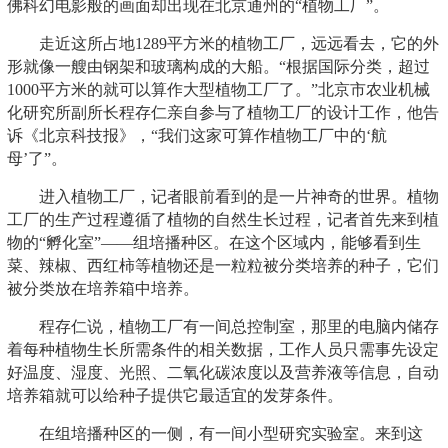
佛科幻电影般的画面却出现在北京通州的“植物工厂”。
走近这所占地1289平方米的植物工厂，远远看去，它的外
形就像一艘由钢架和玻璃构成的大船。“根据国际分类，超过
1000平方米的就可以算作大型植物工厂了。”北京市农业机械
化研究所副所长程存仁亲自参与了植物工厂的设计工作，他告
诉《北京科技报》，“我们这家可算作植物工厂中的‘航
母’了”。
进入植物工厂，记者眼前看到的是一片神奇的世界。植物
工厂的生产过程遵循了植物的自然生长过程，记者首先来到植
物的“孵化室”——组培播种区。在这个区域内，能够看到生
菜、辣椒、西红柿等植物还是一粒粒被分类培养的种子，它们
被分类放在培养箱中培养。
程存仁说，植物工厂有一间总控制室，那里的电脑内储存
着每种植物生长所需条件的相关数据，工作人员只需事先设定
好温度、湿度、光照、二氧化碳浓度以及营养液等信息，自动
培养箱就可以给种子提供它最适宜的发芽条件。
在组培播种区的一侧，有一间小型研究实验室。来到这