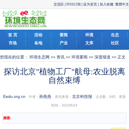
交流区
|
RSS订阅
|
设为首页
|
加入收藏
繁體中文
首 页
活动
要闻
环境
生态
市场
各地
产业
文库
社区
您现在的位置：
环境生态网
>>
资讯
>>
环境要闻
>>
深度报道
>> 正文
探访北京"植物工厂"航母:农业脱离
自然束缚
Eedu.org.cn
孙燕燕
北京科技报
作者：
资讯来源：
点击数：
840 更新
时间：2010/6/24
摘要: