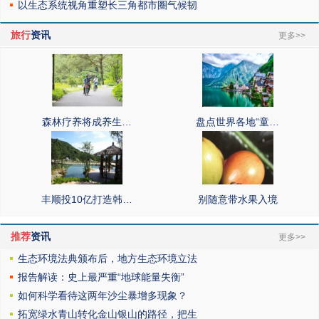
以生态系统视角重塑长三角都市圈气候韧
旅行
资讯
更多>>
森林疗养将成养生…
盘点世界各地“童…
丰顺投10亿打造韩…
别随意带水果入境
推荐
资讯
更多>>
生态环境法典颁布后，地方生态环境立法
报告解读：史上最严重“地球能量失衡”
如何科学看待这两年沙尘暴增多现象？
拓宽绿水青山转化金山银山的路径，把生