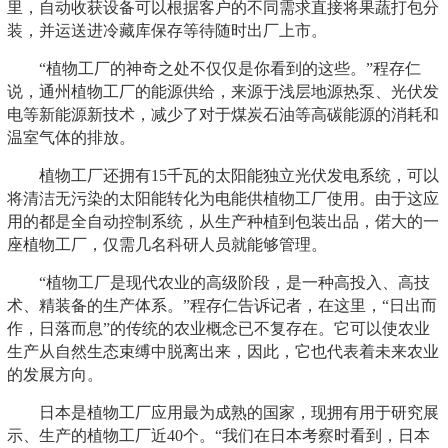
里，自动收获设备可以根据客户的不同需求直接将果蔬打包分
装，并运送进冷藏库保存等待随时出厂上市。
“植物工厂的神奇之处不仅仅是你看到的这些。”程存仁
说，通州植物工厂的能源供给，来源于浅层地源热泵、光伏发
电等新能源新技术，减少了对于煤炭石油等高碳能源的消耗和
温室气体的排放。
植物工厂还拥有15千瓦的太阳能独立光伏发电系统，可以
将清洁无污染的太阳能转化为电能供植物工厂使用。由于这应
用的都是全自动控制系统，从生产种植到包装出品，偌大的一
座植物工厂，仅需几名科研人员就能够管理。
“植物工厂是现代农业的高级阶段，是一种高投入、高技
术、精装备的生产体系。”程存仁告诉记者，在这里，“日出而
作，日落而息”的传统的农业概念已不复存在。它可以使农业
生产从自然生态束缚中脱离出来，因此，它也代表着未来农业
的发展方向。
日本是植物工厂应用最为成熟的国家，现拥有用于研究展
示、生产的植物工厂近40个。“我们在日本考察时看到，日本