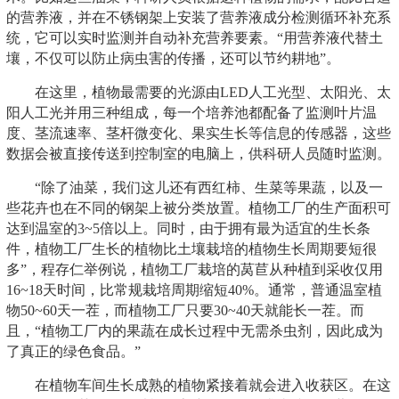
的营养液，并在不锈钢架上安装了营养液成分检测循环补充系
统，它可以实时监测并自动补充营养要素。“用营养液代替土
壤，不仅可以防止病虫害的传播，还可以节约耕地”。
在这里，植物最需要的光源由LED人工光型、太阳光、太
阳人工光并用三种组成，每一个培养池都配备了监测叶片温
度、茎流速率、茎杆微变化、果实生长等信息的传感器，这些
数据会被直接传送到控制室的电脑上，供科研人员随时监测。
“除了油菜，我们这儿还有西红柿、生菜等果蔬，以及一
些花卉也在不同的钢架上被分类放置。植物工厂的生产面积可
达到温室的3~5倍以上。同时，由于拥有最为适宜的生长条
件，植物工厂生长的植物比土壤栽培的植物生长周期要短很
多”，程存仁举例说，植物工厂栽培的莴苣从种植到采收仅用
16~18天时间，比常规栽培周期缩短40%。通常，普通温室植
物50~60天一茬，而植物工厂只要30~40天就能长一茬。而
且，“植物工厂内的果蔬在成长过程中无需杀虫剂，因此成为
了真正的绿色食品。”
在植物车间生长成熟的植物紧接着就会进入收获区。在这