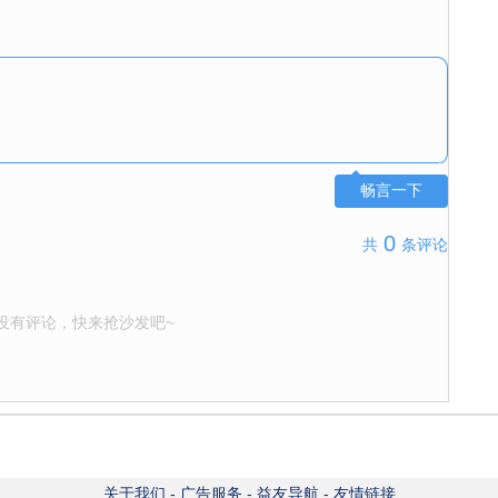
畅言一下
0
共
条评论
没有评论，快来抢沙发吧~
关于我们
-
广告服务
-
益友导航
-
友情链接