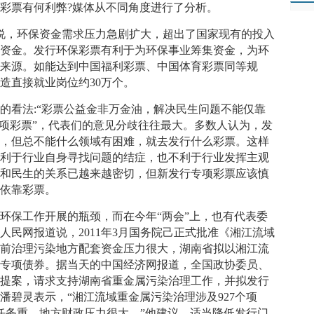
彩票有何利弊?媒体从不同角度进行了分析。
说，环保资金需求压力急剧扩大，超出了国家现有的投入
量资金。发行环保彩票有利于为环保事业筹集资金，为环
金来源。如能达到中国福利彩票、中国体育彩票同等规
创造直接就业岗位约30万个。
看法:“彩票公益金非万金油，解决民生问题不能仅靠
专项彩票”，代表们的意见分歧往往最大。多数人认为，发
式，但总不能什么领域有困难，就去发行什么彩票。这样
不利于行业自身寻找问题的结症，也不利于行业发挥主观
票和民生的关系已越来越密切，但新发行专项彩票应该慎
仅依靠彩票。
保工作开展的瓶颈，而在今年“两会”上，也有代表委
人民网报道说，2011年3月国务院己正式批准《湘江流域
目前治理污染地方配套资金压力很大，湖南省拟以湘江流
行专项债券。据当天的中国经济网报道，全国政协委员、
交提案，请求支持湖南省重金属污染治理工作，并拟发行
潘碧灵表示，“湘江流域重金属污染治理涉及927个项
、任务重，地方财政压力很大。”他建议，适当降低发行门