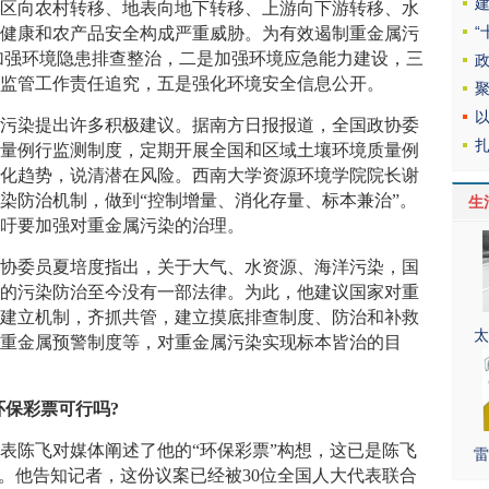
城区向农村转移、地表向地下转移、上游向下游转移、水
众健康和农产品安全构成严重威胁。为有效遏制重金属污
加强环境隐患排查整治，二是加强环境应急能力建设，三
化监管工作责任追究，五是强化环境安全信息公开。
染提出许多积极建议。据南方日报报道，全国政协委
质量例行监测制度，定期开展全国和区域土壤环境质量例
变化趋势，说清潜在风险。西南大学资源环境学院院长谢
染防治机制，做到“控制增量、消化存量、标本兼治”。
生
呼吁要加强对重金属污染的治理。
协委员夏培度指出，关于大气、水资源、海洋污染，国
属的污染防治至今没有一部法律。为此，他建议国家对重
，建立机制，齐抓共管，建立摸底排查制度、防治和补救
太
壤重金属预警制度等，对重金属污染实现标本皆治的目
保彩票可行吗?
陈飞对媒体阐述了他的“环保彩票”构想，这已是陈飞
雷
了。他告知记者，这份议案已经被30位全国人大代表联合