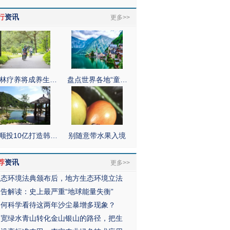
行
资讯
更多>>
林疗养将成养生…
盘点世界各地“童…
顺投10亿打造韩…
别随意带水果入境
荐
资讯
更多>>
生态环境法典颁布后，地方生态环境立法
报告解读：史上最严重“地球能量失衡”
如何科学看待这两年沙尘暴增多现象？
拓宽绿水青山转化金山银山的路径，把生