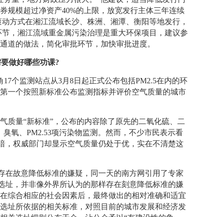
券规模超过净资产40%的上限，放宽发行主体三年连续
滚动方式在湘江流域长沙、株洲、湘潭、衡阳等地发行，
环节，湘江流域重金属污染治理是重大环保项目，建议参
色通道的做法，简化审批环节，加快审批进度。
需要做好哪些功课?
7个监测站点从3月8日起正式公布包括PM2.5在内的环
国第一个按照新标准公布监测指标并评价空气质量的城市
质量“新标准”，公布的内容除了原先的二氧化硫、二
、臭氧、PM2.53项污染物监测。然而，不少市民表示看
片灰暗，权威部门却显示空气质量仍处于优，实在不清楚这
存在故意降低标准的嫌疑，同一天的南方网引用了专家
站的选址，并非像外界所认为的那样存在刻意降低标准的嫌
，在综合相应的社会因素后，最终做出的相对准确和适宜
时选址所依据的相关标准，对照目前的城市发展和经济发