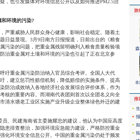
疑，也引发媒体对环境信息公开以及如何推进PM2.5治
旅
和环境的污染?
严重威胁人民群众身心健康，影响社会稳定。随着土
题日益显现。3月9日南方日报报道，日前出台的《粮食
金属污染的问题，把重金属残留明确列入粮食质量检验项
森
何防治重金属对土壤和环境的污染也引起了正在北京参
呼吁重金属污染防治纳入官员综合考评。全国人大代
呼吁，建立惩罚性赔偿机制，降低赔偿的实施条件、提高
丰
污染防治成效纳入各地经济社会发展综合评价体系，作为
绩考核的重要内容。而湖南代表团则首次以全团名义向全
推
洲市清水塘老工业区实施产业升级企业整体绿色外迁的建
委员、民建海南省主委施耀忠的建议，他认为中国应高度
境隐患排查整治，加强环境应急能力建设，严格防控重金
，强化环境安全信息公开。中国的重金属污染仍处于频发