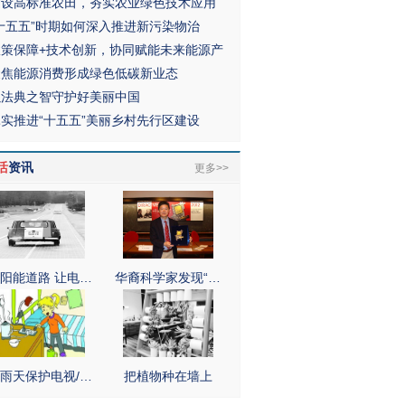
建设高标准农田，夯实农业绿色技术应用
“十五五”时期如何深入推进新污染物治
政策保障+技术创新，协同赋能未来能源产
聚焦能源消费形成绿色低碳新业态
以法典之智守护好美丽中国
扎实推进“十五五”美丽乡村先行区建设
活
资讯
更多>>
阳能道路 让电…
华裔科学家发现“…
雨天保护电视/…
把植物种在墙上