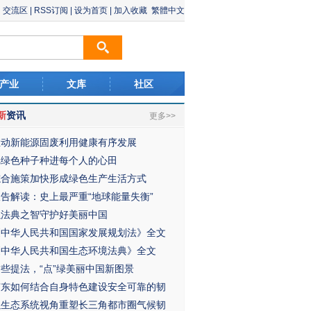
交流区
|
RSS订阅
|
设为首页
|
加入收藏
繁體中文
产业
文库
社区
新
资讯
更多>>
推动新能源固废利用健康有序发展
把绿色种子种进每个人的心田
综合施策加快形成绿色生产生活方式
报告解读：史上最严重“地球能量失衡”
以法典之智守护好美丽中国
《中华人民共和国国家发展规划法》全文
《中华人民共和国生态环境法典》全文
这些提法，“点”绿美丽中国新图景
广东如何结合自身特色建设安全可靠的韧
以生态系统视角重塑长三角都市圈气候韧