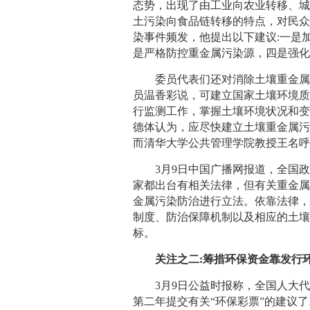
态势，出现了由工业向农业转移、
土污染向食品链转移的特点，对民
染事件频发，他提出以下建议:一是
是严格防控重金属污染源，四是强
委员代表们还对消除土壤重金属污
员温香彩说，可建立国家土壤环境
行监测工作，掌握土壤环境状况和
德体认为，应尽快建立土壤重金属污
而清华大学公共管理学院教授王名
3月9日中国广播网报道，全国政
家都出台有相关法律，但有关重金
金属污染防治进行立法。依靠法律
制度、防治保障机制以及相应的土
标。
关注之二:筹措环保资金靠发行环
3月9日公益时报称，全国人大代表
第二年提交有关“环保彩票”的建议