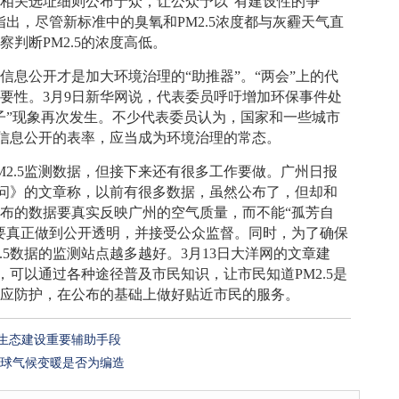
相关选址细则公布于众，让公众予以“有建设性的争
出，尽管新标准中的臭氧和PM2.5浓度都与灰霾天气直
判断PM2.5的浓度高低。
公开才是加大环境治理的“助推器”。“两会”上的代
要性。3月9日新华网说，代表委员呼吁增加环保事件处
子”现象再次发生。不少代表委员认为，国家和一些城市
境信息公开的表率，应当成为环境治理的常态。
.5监测数据，但接下来还有很多工作要做。广州日报
个追问》的文章称，以前有很多数据，虽然公布了，但却和
布的数据要真实反映广州的空气质量，而不能“孤芳自
要真正做到公开透明，并接受公众监督。同时，为了确保
.5数据的监测站点越多越好。3月13日大洋网的文章建
报，可以通过各种途径普及市民知识，让市民知道PM2.5是
相应防护，在公布的基础上做好贴近市民的服务。
生态建设重要辅助手段
全球气候变暖是否为编造