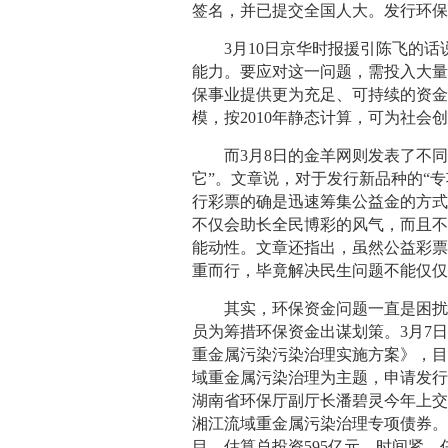
签名，并已提交全国人大。发行环保
3月10日京华时报援引陈飞的话
能力。要应对这一问题，需投入大
保事业提供更为充足、可持续的资
模，按2010年静态计算，可为社会
而3月8日的金羊网则发表了不同的
它”。文章说，对于发行新品种的“
行彩票的确是迅速筹集公益金的方
不仅会助长全民博彩的风气，而且
能动性。文章还指出，虽然公益彩
重而行，毕竟解决民生问题不能仅
其实，环保资金问题一直是困扰环
员为筹措环保资金出谋划策。3月7日
重金属污染污染治理实施方案》，
域重金属污染治理为主题，申请发
湖南省环保厅副厅长潘碧灵今年上
湘江流域重金属污染治理专项债券。
目，估算总投资595亿元，时间紧