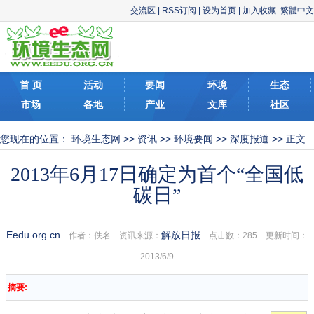
交流区
|
RSS订阅
|
设为首页
|
加入收藏
繁體中文
首 页
活动
要闻
环境
生态
市场
各地
产业
文库
社区
您现在的位置：
环境生态网
>>
资讯
>>
环境要闻
>>
深度报道
>> 正文
2013年6月17日确定为首个“全国低
碳日”
Eedu.org.cn
解放日报
作者：佚名 资讯来源：
点击数：
285 更新时间：
2013/6/9
摘要: