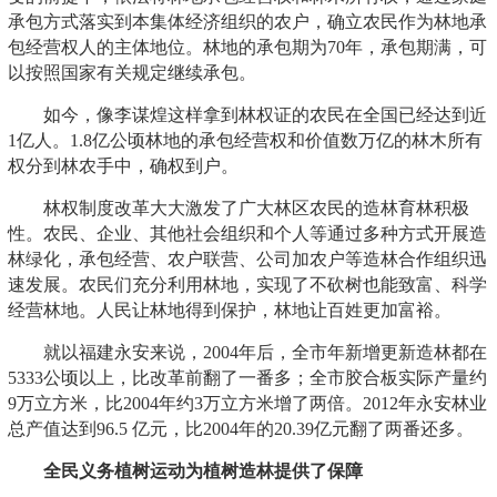
承包方式落实到本集体经济组织的农户，确立农民作为林地承
包经营权人的主体地位。林地的承包期为70年，承包期满，可
以按照国家有关规定继续承包。
如今，像李谋煌这样拿到林权证的农民在全国已经达到近
1亿人。1.8亿公顷林地的承包经营权和价值数万亿的林木所有
权分到林农手中，确权到户。
林权制度改革大大激发了广大林区农民的造林育林积极
性。农民、企业、其他社会组织和个人等通过多种方式开展造
林绿化，承包经营、农户联营、公司加农户等造林合作组织迅
速发展。农民们充分利用林地，实现了不砍树也能致富、科学
经营林地。人民让林地得到保护，林地让百姓更加富裕。
就以福建永安来说，2004年后，全市年新增更新造林都在
5333公顷以上，比改革前翻了一番多；全市胶合板实际产量约
9万立方米，比2004年约3万立方米增了两倍。2012年永安林业
总产值达到96.5 亿元，比2004年的20.39亿元翻了两番还多。
全民义务植树运动为植树造林提供了保障