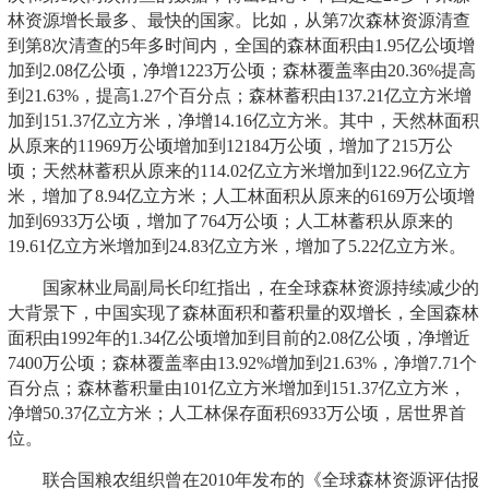
林资源增长最多、最快的国家。比如，从第7次森林资源清查
到第8次清查的5年多时间内，全国的森林面积由1.95亿公顷增
加到2.08亿公顷，净增1223万公顷；森林覆盖率由20.36%提高
到21.63%，提高1.27个百分点；森林蓄积由137.21亿立方米增
加到151.37亿立方米，净增14.16亿立方米。其中，天然林面积
从原来的11969万公顷增加到12184万公顷，增加了215万公
顷；天然林蓄积从原来的114.02亿立方米增加到122.96亿立方
米，增加了8.94亿立方米；人工林面积从原来的6169万公顷增
加到6933万公顷，增加了764万公顷；人工林蓄积从原来的
19.61亿立方米增加到24.83亿立方米，增加了5.22亿立方米。
国家林业局副局长印红指出，在全球森林资源持续减少的
大背景下，中国实现了森林面积和蓄积量的双增长，全国森林
面积由1992年的1.34亿公顷增加到目前的2.08亿公顷，净增近
7400万公顷；森林覆盖率由13.92%增加到21.63%，净增7.71个
百分点；森林蓄积量由101亿立方米增加到151.37亿立方米，
净增50.37亿立方米；人工林保存面积6933万公顷，居世界首
位。
联合国粮农组织曾在2010年发布的《全球森林资源评估报