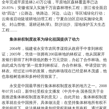
全年完成平原造林2.43万公顷，平原地区森林覆盖率已达
20.85%；安徽省深入实施千万亩森林增长工程；浙江省全面启
动“四边”（公路边、铁路边、河边、山边）等区域绿化行动；
云南省启动陡坡耕地治理工程；宁夏自治区启动实施绿化美
化、封山禁牧、退耕还林(草)、防沙治沙、湿地保护五大生态
工程……
集体林权制度改革为绿化祖国提供了动力
2004年，福建省永安市农民李谋煌从政府手中拿到林权
证；2005年，凭借一张拥有200亩林地的林权证，他从国家开
发银行获得了利率很低的数十万元贷款，办起了合作林场。他
由此成为当地“第一批拿到林权证、办合作林场、申请贷款”的
林农。经过近10年的发展，他的林场现在已经是林木茂盛，他
也靠植树造林和多种经营致富了。
永安是中国最早推行集体林权制度改革的地方之一。2008
年07月14日，新华社受权全文播发《中共中央 国务院关于全
面推进集体林权制度改革的意见》。自此开始，集体林权制度
改革就在全中国推开。具体做法是：在坚持集体林地所有权不
变的前提下，依法将林地承包经营权和林木所有权，通过家庭