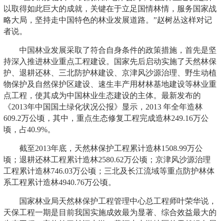
以取得如此巨大的成就，关键在于立足国情林情，服务国家战
略大局，坚持走中国特色的林业发展道路。”赵树丛这样对记
者说。
中国林业发展采取了符合自身条件的政策措施，首先是坚
持深入推进林业重点工程建设。国家先后启动实施了天然林保
护、退耕还林、三北防护林建设、京津风沙源治理、野生动植
物保护及自然保护区建设、速生丰产用材林基地建设等林业重
点工程，使其成为中国林业生态建设的主体。最新发布的
《2013年中国国土绿化状况公报》显示，2013 年全年造林
609.2万公顷，其中，重点生态修复工程完成造林249.16万公
顷，占40.9%。
截至2013年底，天然林保护工程累计造林1508.99万公
顷；退耕还林工程累计造林2580.62万公顷；京津风沙源治理
工程累计造林746.03万公顷；三北及长江流域等重点防护林体
系工程累计造林4940.76万公顷。
国家林业局天然林保护工程管理中心总工程师叶荣华说，
天保工程一期是目前我国实施成效最为显著、综合效益最大的