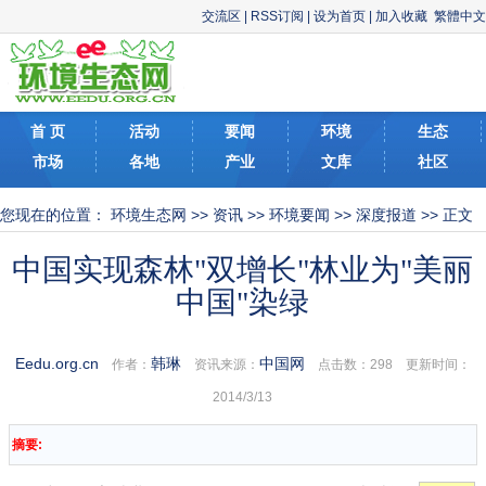
交流区
|
RSS订阅
|
设为首页
|
加入收藏
繁體中文
首 页
活动
要闻
环境
生态
市场
各地
产业
文库
社区
您现在的位置：
环境生态网
>>
资讯
>>
环境要闻
>>
深度报道
>> 正文
中国实现森林"双增长"林业为"美丽
中国"染绿
Eedu.org.cn
韩琳
中国网
作者：
资讯来源：
点击数：
298 更新时间：
2014/3/13
摘要: