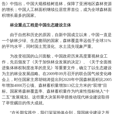
告》中指出，中国大规模植树造林，保障了亚洲地区森林资源
的增长；中国人工林面积继续位居世界首位，成为全球森林面
积增长最多的国家。
林业重点工程是中国生态建设主体
由于自然和历史的原因，自新中国成立以来，中国一直是
一个缺林少绿、生态脆弱的国家，森林覆盖率远低于全球31%
的平均水平，同时国土荒漠化、水土流失现象严重。
为改变祖国的山川面貌，中国政府历来高度重视林业工
作，先后颁发了《关于加快林业发展的决定》、《关于全面推
进集体林权制度改革的意见》等重要文件，确立了以生态建设
为主的林业发展战略。在2009年09月召开的联合国气候变化峰
会上，时任国家主席胡锦涛提出到2020年中国森林面积比2005
年增加4000万公顷、森林蓄积量增加13亿立方米的“双增”目
标。国家将森林覆盖率、森林蓄积量作为约束性指标纳入“十
二五”发展规划。这些重大决策和举措推动现代林业建设取得
了举世瞩目的伟大成就。
“在长期实践中，我们深深地体会到，我国林业建设之所