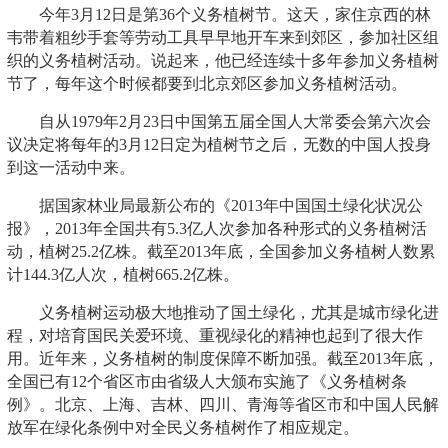
今年3月12日是第36个义务植树节。这天，家住京西的林
韦带着粗纱手套等劳动工具早早地开车来到郊区，参加社区组
织的义务植树活动。说起来，他已经连续十多年参加义务植树
节了，每年这个时候都要到北京郊区参加义务植树活动。
自从1979年2月23日中国第五届全国人大常委会第六次会
议决定将每年的3月12日定为植树节之后，无数的中国人投身
到这一活动中来。
据国家林业局最新公布的《2013年中国国土绿化状况公
报》，2013年全国共有5.3亿人次参加各种形式的义务植树活
动，植树25.2亿株。截至2013年底，全国参加义务植树人数累
计144.3亿人次，植树665.2亿株。
义务植树运动极大地推动了国土绿化，尤其是城市绿化进
程，对培育国民关爱环境、重视绿化的精神也起到了很大作
用。近年来，义务植树的制度保障不断加强。截至2013年底，
全国已有12个省区市由省级人大颁布实施了《义务植树条
例》。北京、上海、吉林、四川、青海等省区市和中国人民解
放军在绿化条例中对全民义务植树作了相应规定。