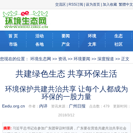
交流区
|
RSS订阅
|
设为首页
|
加入收藏
繁體中文
首 页
活动
要闻
环境
生态
市场
各地
产业
文库
社区
您现在的位置：
环境生态网
>>
资讯
>>
环境要闻
>>
深度报道
>> 正文
共建绿色生态 共享环保生活
环境保护共建共治共享 让每个人都成为
环保的一股力量
Eedu.org.cn
内详
广州日报
作者：
资讯来源：
点击数：
479 更新时间：
2018/3/12
摘要:
习近平总书记在参加广东团审议时强调，广东要在营造共建共治共享社会