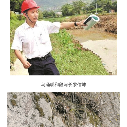
乌涌联和段河长黎信坤