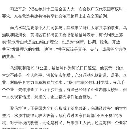
习近平总书记在参加十三届全国人大一次会议广东代表团审议时，
要求广东在营造共建共治共享社会治理格局上走在全国前列。
而治水就是要每个人共同参与，其成果又能让大家共享的事业。乌
涌联和段河长、黄埔区联和街党工委书记黎信坤表示，河长制既是落
实“绿水青山就是金山银山”理念，也是对“创新、协调、绿色、开放、
共享”发展理念的实践，他说：“共享应该是责任、参与、成果等全方位
的共享。”
乌涌联和段19.31公里，黎信坤作为河长日日巡查。他表示，治水
肯定不能是一个人的事。河长制实施后，充分调动包括街道、居委、企
业、村民等各方力量积极参与治水，“我们的辖区包括科学城，有几千
个企业。去年排查了上万个沙井盖，有些已经到了企业内部大楼里，但
一旦发现有错接、漏接的，企业都无条件配合整改。”
黎信坤说，正是因为全社会形成了治水共识，乌涌经过去年的大力
整治，水质才能得到较大改善，顺利通过国家住建部“不黑不臭”的考
核。对于环境的改善，无论是村民、外来务工人员，还是海归、企业家