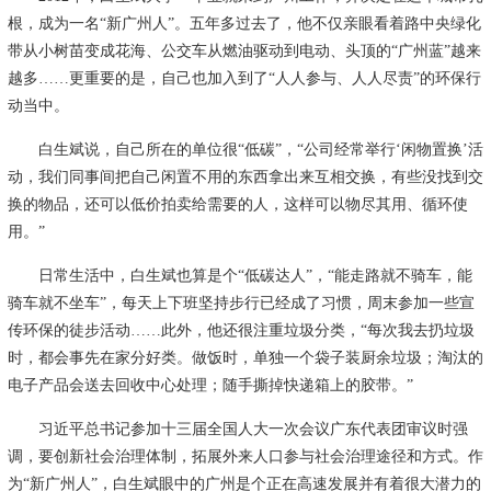
根，成为一名“新广州人”。五年多过去了，他不仅亲眼看着路中央绿化
带从小树苗变成花海、公交车从燃油驱动到电动、头顶的“广州蓝”越来
越多……更重要的是，自己也加入到了“人人参与、人人尽责”的环保行
动当中。
白生斌说，自己所在的单位很“低碳”，“公司经常举行‘闲物置换’活
动，我们同事间把自己闲置不用的东西拿出来互相交换，有些没找到交
换的物品，还可以低价拍卖给需要的人，这样可以物尽其用、循环使
用。”
日常生活中，白生斌也算是个“低碳达人”，“能走路就不骑车，能
骑车就不坐车”，每天上下班坚持步行已经成了习惯，周末参加一些宣
传环保的徒步活动……此外，他还很注重垃圾分类，“每次我去扔垃圾
时，都会事先在家分好类。做饭时，单独一个袋子装厨余垃圾；淘汰的
电子产品会送去回收中心处理；随手撕掉快递箱上的胶带。”
习近平总书记参加十三届全国人大一次会议广东代表团审议时强
调，要创新社会治理体制，拓展外来人口参与社会治理途径和方式。作
为“新广州人”，白生斌眼中的广州是个正在高速发展并有着很大潜力的