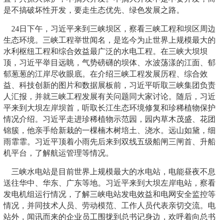
是不搞破坏性开发，要走生态优先、绿色发展之路。
24日下午，习近平来到三峡坝区，察看三峡工程和坝区周边
生态环境。三峡工程举世闻名，是迄今为止世界上规模最大的
水利枢纽工程和综合效益最广泛的水电工程。在三峡大坝坝
顶，习近平举目远眺，气势磅礴的坝体、水波荡漾的江面、郁
郁葱葱的江岸尽收眼底。在介绍三峡工程发展历程、综合效
益、科技创新的图片和数据展板前，习近平听取三峡集团负责
人汇报，并就三峡工程发展有关问题同大家讨论。随后，习近
平来到大坝左岸坝首，听取长江生态环境修复和珍稀植物保护
情况介绍。习近平走进珍稀植物示范园，园内草木茂盛、花团
锦簇，他亲手给新栽的一棵楠木树培土、浇水。远山如黛，细
雨霏霏。习近平顶着小雨先后来到双线五级船闸三闸首、升船
机平台，了解航运管理等情况。
三峡水电站是目前世界上规模最大的水电站，电能昼夜不息
送往华中、华东、广东等地。习近平来到大坝左岸电站，察看
发电机组运行情况，了解三峡电站发电效益和电网安全监控等
情况，并同技术人员、劳动模范、工作人员代表亲切交流。电
站外，闻讯而来的企业员工围拢到总书记身边，欢呼着向总书