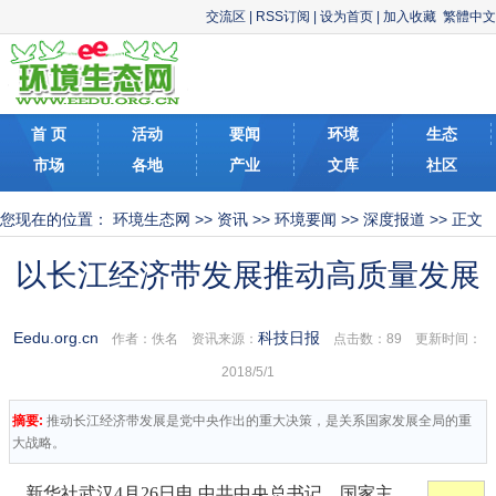
交流区
|
RSS订阅
|
设为首页
|
加入收藏
繁體中文
首 页
活动
要闻
环境
生态
市场
各地
产业
文库
社区
您现在的位置：
环境生态网
>>
资讯
>>
环境要闻
>>
深度报道
>> 正文
以长江经济带发展推动高质量发展
Eedu.org.cn
科技日报
作者：佚名 资讯来源：
点击数：
89 更新时间：
2018/5/1
摘要:
推动长江经济带发展是党中央作出的重大决策，是关系国家发展全局的重
大战略。
新华社武汉4月26日电 中共中央总书记、国家主