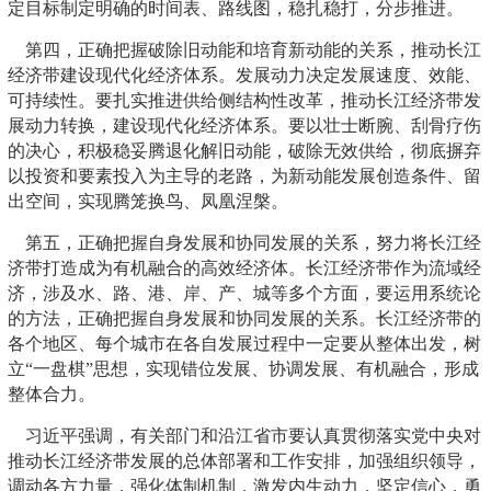
定目标制定明确的时间表、路线图，稳扎稳打，分步推进。
第四，正确把握破除旧动能和培育新动能的关系，推动长江
经济带建设现代化经济体系。发展动力决定发展速度、效能、
可持续性。要扎实推进供给侧结构性改革，推动长江经济带发
展动力转换，建设现代化经济体系。要以壮士断腕、刮骨疗伤
的决心，积极稳妥腾退化解旧动能，破除无效供给，彻底摒弃
以投资和要素投入为主导的老路，为新动能发展创造条件、留
出空间，实现腾笼换鸟、凤凰涅槃。
第五，正确把握自身发展和协同发展的关系，努力将长江经
济带打造成为有机融合的高效经济体。长江经济带作为流域经
济，涉及水、路、港、岸、产、城等多个方面，要运用系统论
的方法，正确把握自身发展和协同发展的关系。长江经济带的
各个地区、每个城市在各自发展过程中一定要从整体出发，树
立“一盘棋”思想，实现错位发展、协调发展、有机融合，形成
整体合力。
习近平强调，有关部门和沿江省市要认真贯彻落实党中央对
推动长江经济带发展的总体部署和工作安排，加强组织领导，
调动各方力量，强化体制机制，激发内生动力，坚定信心，勇