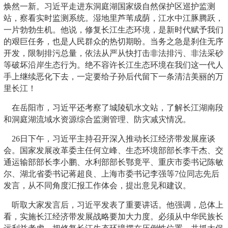
焕然一新。习近平走进东洞庭湖国家级自然保护区巡护监测
站，察看实时监测系统。湿地里芦苇成荫，江水中江豚腾跃，
一片勃勃生机。他说，修复长江生态环境，是新时代赋予我们
的艰巨任务，也是人民群众的热切期盼。当务之急是刹住无序
开发，限制排污总量，依法从严从快打击非法排污、非法采砂
等破坏沿岸生态行为。绝不容许长江生态环境在我们这一代人
手上继续恶化下去，一定要给子孙后代留下一条清洁美丽的万
里长江！
在岳阳市，习近平还考察了城陵矶水文站，了解长江湖南段
和洞庭湖流域水资源综合监测管理、防灾减灾情况。
26日下午，习近平主持召开深入推动长江经济带发展座谈
会。国家发展改革委主任何立峰、生态环境部部长李干杰、交
通运输部部长李小鹏、水利部部长鄂竟平、重庆市委书记陈敏
尔、湖北省委书记蒋超良、上海市委书记李强等7位同志先后
发言，从不同角度汇报工作体会，提出意见和建议。
听取大家发言后，习近平发表了重要讲话。他强调，总体上
看，实施长江经济带发展战略要加大力度。必须从中华民族长