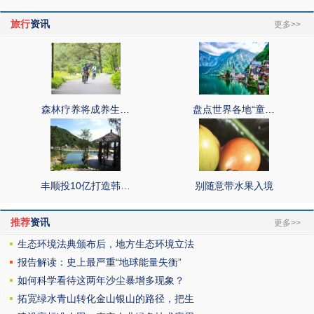
旅行
资讯
更多>>
森林疗养将成养生…
盘点世界各地“童…
丰顺投10亿打造韩…
别随意带水果入境
推荐
资讯
更多>>
生态环境法典颁布后，地方生态环境立法
报告解读：史上最严重“地球能量失衡”
如何科学看待这两年沙尘暴增多现象？
拓宽绿水青山转化金山银山的路径，把生