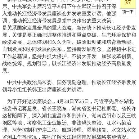
席、中央军委主席习近平26日下午在武汉主持召开深
入推动长江经济带发展座谈会并发表重要讲话。他强
调，推动长江经济带发展是党中央作出的重大决策，
是关系国家发展全局的重大战略。新形势下推动长江经济带发
展，关键是要正确把握整体推进和重点突破、生态环境保护和
经济发展、总体谋划和久久为功、破除旧动能和培育新动能、
自我发展和协同发展的关系，坚持新发展理念，坚持稳中求进
工作总基调，坚持共抓大保护、不搞大开发，加强改革创新、
战略统筹、规划引导，以长江经济带发展推动经济高质量发
展。
中共中央政治局常委、国务院副总理、推动长江经济带发展
领导小组组长韩正出席座谈会并讲话。
为了开好这次座谈会，4月24日至25日，习近平先后在湖北
省委书记蒋超良、省长王晓东，湖南省委书记杜家毫、省长许
达哲陪同下，深入湖北宜昌市和荆州市、湖南岳阳市以及三峡
坝区等地，考察化工企业搬迁、非法码头整治、江水污染治
理、河势控制和护岸工程、航道治理、湿地修复、水文站水文
监测工作等情况，实地了解长江经济带发展战略实施情况。