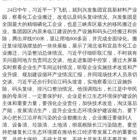
24日中午，习近平一下飞机，就到兴发集团宜昌新材料产业
园，察看化工企业搬迁、改造以及码头复绿情况。兴发集团是
全国最大的精细磷化工企业，也是三峡库区最大的移民搬迁企
业。集团园区内原来临江建设的生产设施和码头已经搬迁和拆
除，腾出岸线950米，退让用地800多亩，并完成全面绿化。搬
迁复绿现场摆放的一块块展板，展示了湖北省和宜昌市化工企
业搬迁、污染整治总体情况。习近平仔细听取汇报，不时就有
关问题同地方负责同志交谈。他走进集团中控室，通过大屏幕
实时察看企业生产车间运转情况，听取企业实施技术改造和产
业升级、规划建设循环产业情况汇报，并同现场技术人员亲切
交谈。习近平还步行到沿江码头坡道，实地察看沿江设施拆
除、码头复绿、排污口整治情况。他强调指出，长江是中华民
族的母亲河，一定要保护好。企业是长江生态环境保护建设的
主体和重要力量，要强化企业责任，加快技术改造，淘汰落后
产能，发展清洁生产，提升企业生态环境保护建设能力。要下
决心把长江沿岸有污染的企业都搬出去，企业搬迁要做到人
清、设备清、垃圾清、土地清，彻底根除长江污染隐患。要坚
持把修复长江生态环境摆在推动长江经济带发展工作的重要位
置，共抓大保护，不搞大开发。不搞大开发不是不要开发，而