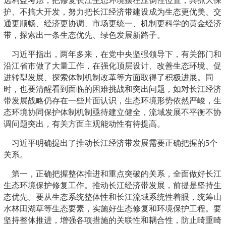
远利益考虑，把修复长江生态环境摆在压倒性位置，共抓大保
护、不搞大开发，努力把长江经济带建设成为生态更优美、交
通更顺畅、经济更协调、市场更统一、机制更科学的黄金经济
带，探索出一条生态优先、绿色发展新路子。
习近平指出，两年多来，在党中央坚强领导下，有关部门和
沿江省市做了大量工作，在强化顶层设计、改善生态环境、促
进转型发展、探索体制机制改革等方面取得了积极进展。同
时，也要清醒看到面临的困难挑战和突出问题，如对长江经济
带发展战略仍存在一些片面认识，生态环境形势依然严峻，生
态环境协同保护体制机制亟待建立健全，流域发展不平衡不协
调问题突出，有关方面主观能动性有待提高。
习近平明确提出了推动长江经济带发展需要正确把握的5个
关系。
第一，正确把握整体推进和重点突破的关系，全面做好长江
生态环境保护修复工作。推动长江经济带发展，前提是坚持生
态优先。要从生态系统整体性和长江流域系统性着眼，统筹山
水林田湖草等生态要素，实施好生态修复和环境保护工程。要
坚持整体推进，增强各项措施的关联性和耦合性，防止畸重畸