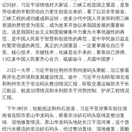
记问好。习近平深情地对大家说，三峡工程是国之重器，是靠
劳动者的辛勤劳动自力更生创造出来的，看了以后非常振奋。
三峡工程的成功建成和运转，使多少代中国人开发和利用三峡
资源的梦想变为现实，成为改革开放以来我国发展的重要标
志。这是我国社会主义制度能够集中力量办大事优越性的典
范，是中国人民富于智慧和创造性的典范，是中华民族日益走
向繁荣强盛的典范。真正的大国重器，一定要掌握在自己手
里。核心技术、关键技术，化缘是化不来的，要靠自己拼搏。
13亿多中国人民要齐心合力、砥砺奋斗，共圆中国梦！
25日一大早，习近平前往荆州市荆州港码头乘船，沿江察看
两岸生态环境和发展建设情况。途中，习近平分别听取湖北省
和荆州市关于非法码头整治情况汇报，听取交通运输部关于长
江航运、航道治理情况和水利部关于河势控制、护岸工程情况
汇报。
下午3时许，轮船抵达荆州石首港，习近平登岸乘车前往湖
南省岳阳市君山华龙码头，察看非法砂石码头取缔及整治复
绿、湿地修复情况。君山华龙码头地处长江干流河滩，这个曾
经污水横流的非法砂石码头，经过整治复绿、湿地修复，面貌