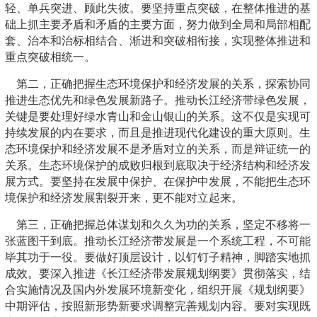
轻、单兵突进、顾此失彼。要坚持重点突破，在整体推进的基
础上抓主要矛盾和矛盾的主要方面，努力做到全局和局部相配
套、治本和治标相结合、渐进和突破相衔接，实现整体推进和
重点突破相统一。
第二，正确把握生态环境保护和经济发展的关系，探索协同
推进生态优先和绿色发展新路子。推动长江经济带绿色发展，
关键是要处理好绿水青山和金山银山的关系。这不仅是实现可
持续发展的内在要求，而且是推进现代化建设的重大原则。生
态环境保护和经济发展不是矛盾对立的关系，而是辩证统一的
关系。生态环境保护的成败归根到底取决于经济结构和经济发
展方式。要坚持在发展中保护、在保护中发展，不能把生态环
境保护和经济发展割裂开来，更不能对立起来。
第三，正确把握总体谋划和久久为功的关系，坚定不移将一
张蓝图干到底。推动长江经济带发展是一个系统工程，不可能
毕其功于一役。要做好顶层设计，以钉钉子精神，脚踏实地抓
成效。要深入推进《长江经济带发展规划纲要》贯彻落实，结
合实施情况及国内外发展环境新变化，组织开展《规划纲要》
中期评估，按照新形势新要求调整完善规划内容。要对实现既