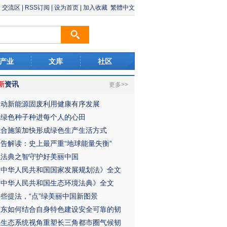
交流区
|
RSS订阅
|
设为首页
|
加入收藏
繁體中文
产业
文库
社区
新
资讯
更多>>
推动新能源固废利用健康有序发展
把绿色种子种进每个人的心田
综合施策加快形成绿色生产生活方式
报告解读：史上最严重“地球能量失衡”
以法典之智守护好美丽中国
《中华人民共和国国家发展规划法》全文
《中华人民共和国生态环境法典》全文
这些提法，“点”绿美丽中国新图景
广东如何结合自身特色建设安全可靠的韧
以生态系统视角重塑长三角都市圈气候韧