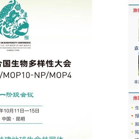
旅
森
丰
推