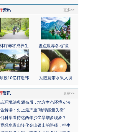
行
资讯
更多>>
林疗养将成养生…
盘点世界各地“童…
顺投10亿打造韩…
别随意带水果入境
荐
资讯
更多>>
生态环境法典颁布后，地方生态环境立法
报告解读：史上最严重“地球能量失衡”
如何科学看待这两年沙尘暴增多现象？
拓宽绿水青山转化金山银山的路径，把生