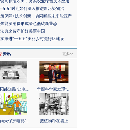
建设高标准农田，夯实农业绿色技术应用
“十五五”时期如何深入推进新污染物治
政策保障+技术创新，协同赋能未来能源产
聚焦能源消费形成绿色低碳新业态
以法典之智守护好美丽中国
扎实推进“十五五”美丽乡村先行区建设
活
资讯
更多>>
阳能道路 让电…
华裔科学家发现“…
雨天保护电视/…
把植物种在墙上