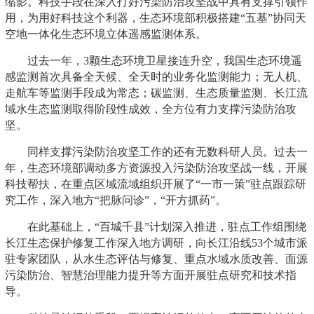
缩影。科技手段在深入打好污染防治攻坚战中具有支撑引领作
用，为用好科技这个利器，生态环境部积极搭建“五基”协同天
空地一体化生态环境立体遥感监测体系。
过去一年，3颗生态环境卫星接连升空，我国生态环境遥
感监测首次具备全天候、全天时的业务化监测能力；无人机、
走航车等监测手段成为常态；碳监测、生态质量监测、长江流
域水生态监测取得阶段性成效，全方位有力支撑污染防治攻
坚。
同样支撑污染防治攻坚工作的还有无数科研人员。过去一
年，生态环境部调动多方资源投入污染防治攻坚战一线，开展
科技帮扶，在重点区域流域组织开展了“一市一策”驻点跟踪研
究工作，深入地方“把脉问诊”，“开方抓药”。
在此基础上，“百城千县”计划深入推进，驻点工作组围绕
长江生态保护修复工作深入地方调研，向长江沿线53个城市派
驻专家团队，从水生态评估与修复、重点水域水质改善、面源
污染防治、智慧治理能力提升等方面开展驻点研究和技术指
导。