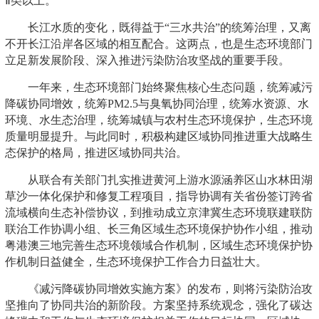
Ⅱ类以上。
长江水质的变化，既得益于“三水共治”的统筹治理，又离
不开长江沿岸各区域的相互配合。这两点，也是生态环境部门
立足新发展阶段、深入推进污染防治攻坚战的重要手段。
一年来，生态环境部门始终聚焦核心生态问题，统筹减污
降碳协同增效，统筹PM2.5与臭氧协同治理，统筹水资源、水
环境、水生态治理，统筹城镇与农村生态环境保护，生态环境
质量明显提升。与此同时，积极构建区域协同推进重大战略生
态保护的格局，推进区域协同共治。
从联合有关部门扎实推进黄河上游水源涵养区山水林田湖
草沙一体化保护和修复工程项目，指导协调有关省份签订跨省
流域横向生态补偿协议，到推动成立京津冀生态环境联建联防
联治工作协调小组、长三角区域生态环境保护协作小组，推动
粤港澳三地完善生态环境领域合作机制，区域生态环境保护协
作机制日益健全，生态环境保护工作合力日益壮大。
《减污降碳协同增效实施方案》的发布，则将污染防治攻
坚推向了协同共治的新阶段。方案坚持系统观念，强化了碳达