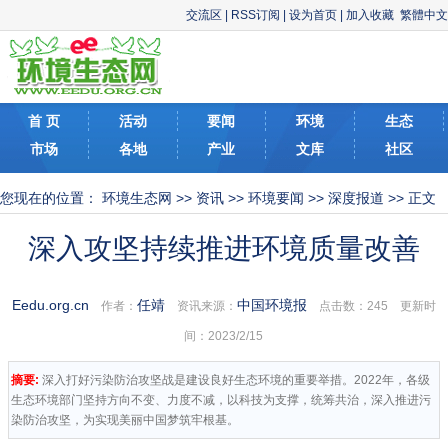
交流区
|
RSS订阅
|
设为首页
|
加入收藏
繁體中文
首 页
活动
要闻
环境
生态
市场
各地
产业
文库
社区
您现在的位置：
环境生态网
>>
资讯
>>
环境要闻
>>
深度报道
>> 正文
深入攻坚持续推进环境质量改善
Eedu.org.cn
任靖
中国环境报
作者：
资讯来源：
点击数：
245 更新时
间：2023/2/15
摘要:
深入打好污染防治攻坚战是建设良好生态环境的重要举措。2022年，各级
生态环境部门坚持方向不变、力度不减，以科技为支撑，统筹共治，深入推进污
染防治攻坚，为实现美丽中国梦筑牢根基。