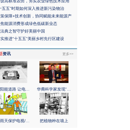
建设高标准农田，夯实农业绿色技术应用
“十五五”时期如何深入推进新污染物治
政策保障+技术创新，协同赋能未来能源产
聚焦能源消费形成绿色低碳新业态
以法典之智守护好美丽中国
扎实推进“十五五”美丽乡村先行区建设
活
资讯
更多>>
阳能道路 让电…
华裔科学家发现“…
雨天保护电视/…
把植物种在墙上