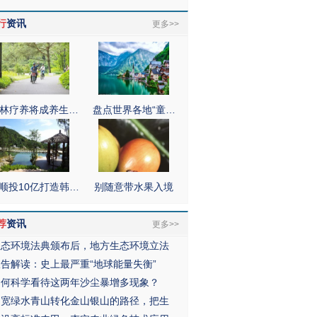
行
资讯
更多>>
林疗养将成养生…
盘点世界各地“童…
顺投10亿打造韩…
别随意带水果入境
荐
资讯
更多>>
生态环境法典颁布后，地方生态环境立法
报告解读：史上最严重“地球能量失衡”
如何科学看待这两年沙尘暴增多现象？
拓宽绿水青山转化金山银山的路径，把生