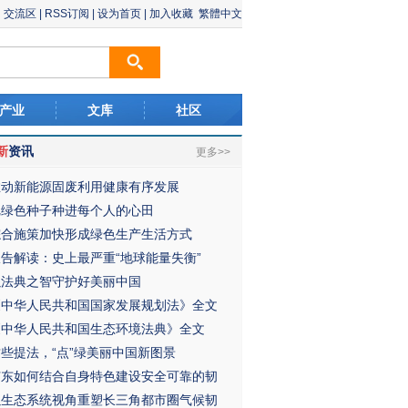
交流区
|
RSS订阅
|
设为首页
|
加入收藏
繁體中文
产业
文库
社区
新
资讯
更多>>
推动新能源固废利用健康有序发展
把绿色种子种进每个人的心田
综合施策加快形成绿色生产生活方式
报告解读：史上最严重“地球能量失衡”
以法典之智守护好美丽中国
《中华人民共和国国家发展规划法》全文
《中华人民共和国生态环境法典》全文
这些提法，“点”绿美丽中国新图景
广东如何结合自身特色建设安全可靠的韧
以生态系统视角重塑长三角都市圈气候韧