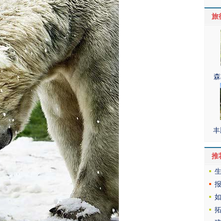
旅
森
丰
推