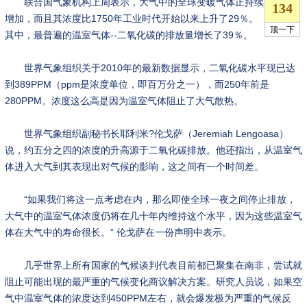
联合国气象机构上周表示，大气中的全球变暖气体正持续
增加，而且其浓度比1750年工业时代开始以来上升了29％。
其中，最普遍的温室气体--二氧化碳的排放量增长了39％。
世界气象组织关于2010年的最新数据显示，二氧化碳水平现已达
到389PPM（ppm是浓度单位，即百万分之一），而250年前是
280PPM。浓度这么高是因为温室气体阻止了大气散热。
世界气象组织副秘书长耶利米?伦戈萨（Jeremiah Lengoasa）
说，约五分之四的浓度的升高源于二氧化碳排放。他还指出，从温室气
体进入大气到其表现出对气候的影响，这之间有一个时间差。
“如果我们将这一点考虑在内，那么即使全球一夜之间停止排放，
大气中的温室气体浓度仍将在几十年内维持这个水平，因为这些温室气
体在大气中的寿命很长。” 伦戈萨在一份声明中表示。
几乎世界上所有国家的气候谈判代表目前都已聚集在南非，尝试就
阻止可能出现的最严重的气候变化商议解决方案。研究人员说，如果空
气中温室气体的浓度达到450PPM左右，就会爆发极为严重的气候反