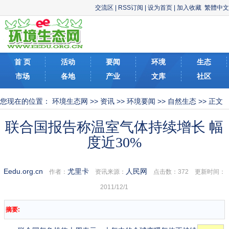
交流区
|
RSS订阅
|
设为首页
|
加入收藏
繁體中文
首 页
活动
要闻
环境
生态
市场
各地
产业
文库
社区
您现在的位置：
环境生态网
>>
资讯
>>
环境要闻
>>
自然生态
>> 正文
联合国报告称温室气体持续增长 幅
度近30%
Eedu.org.cn
尤里卡
人民网
作者：
资讯来源：
点击数：
372 更新时间：
2011/12/1
摘要: