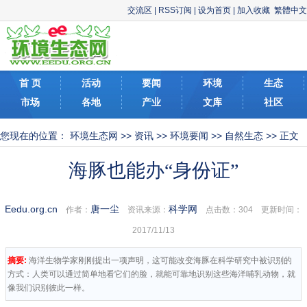
交流区
|
RSS订阅
|
设为首页
|
加入收藏
繁體中文
首 页
活动
要闻
环境
生态
市场
各地
产业
文库
社区
您现在的位置：
环境生态网
>>
资讯
>>
环境要闻
>>
自然生态
>> 正文
海豚也能办“身份证”
Eedu.org.cn
唐一尘
科学网
作者：
资讯来源：
点击数：
304 更新时间：
2017/11/13
摘要:
海洋生物学家刚刚提出一项声明，这可能改变海豚在科学研究中被识别的
方式：人类可以通过简单地看它们的脸，就能可靠地识别这些海洋哺乳动物，就
像我们识别彼此一样。