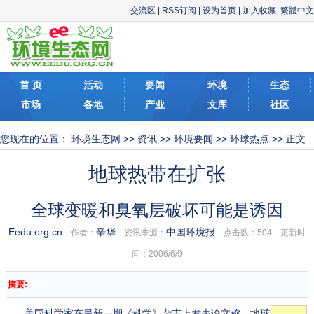
交流区
|
RSS订阅
|
设为首页
|
加入收藏
繁體中文
首 页
活动
要闻
环境
生态
市场
各地
产业
文库
社区
您现在的位置：
环境生态网
>>
资讯
>>
环境要闻
>>
环球热点
>> 正文
地球热带在扩张
全球变暖和臭氧层破坏可能是诱因
Eedu.org.cn
辛华
中国环境报
作者：
资讯来源：
点击数：
504 更新时
间：2006/6/9
摘要:
美国科学家在最新一期《科学》杂志上发表论文称，地球