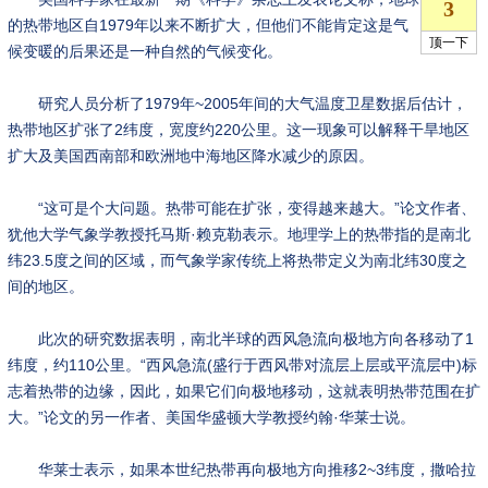
的热带地区自1979年以来不断扩大，但他们不能肯定这是气
候变暖的后果还是一种自然的气候变化。
研究人员分析了1979年~2005年间的大气温度卫星数据后估计，
热带地区扩张了2纬度，宽度约220公里。这一现象可以解释干旱地区
扩大及美国西南部和欧洲地中海地区降水减少的原因。
“这可是个大问题。热带可能在扩张，变得越来越大。”论文作者、
犹他大学气象学教授托马斯·赖克勒表示。地理学上的热带指的是南北
纬23.5度之间的区域，而气象学家传统上将热带定义为南北纬30度之
间的地区。
此次的研究数据表明，南北半球的西风急流向极地方向各移动了1
纬度，约110公里。“西风急流(盛行于西风带对流层上层或平流层中)标
志着热带的边缘，因此，如果它们向极地移动，这就表明热带范围在扩
大。”论文的另一作者、美国华盛顿大学教授约翰·华莱士说。
华莱士表示，如果本世纪热带再向极地方向推移2~3纬度，撒哈拉