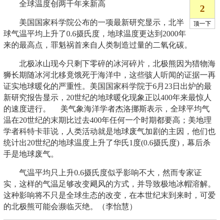
全球温度创两千年来新高
美国国家科学院公布的一项最新研究显示，北半
球气温平均上升了0.6摄氏度，地球温度更达到2000年
来的最高点，罪魁祸首来自人类制造过量的二氧化碳。
北极冰山现今只剩下零碎的冰河碎片，北极熊因为猎物海
狮长期随冰河北移竟饿死于海洋中，这些骇人听闻的证据一再
证实地球暖化的严重性。美国国家科学院于6月23日出炉的最
新研究报告显示，20世纪的地球暖化现象正以400年来最惊人
的速度进行。 美气象海洋学者杰洛挪斯表示，全球平均气
温在20世纪的末期比过去400年任何一个时期都要高；美地理
学者科特卡菲说，人类活动就是地球废气加剧的主因，他们也
统计出20世纪的地球温度上升了华氏1度(0.6摄氏度)，幕后杀
手是地球废气。
气温平均只上升0.6摄氏度似乎影响不大，然而专家证
实，这样的气温足够改变飓风的方式，并导致极地冰帽溶解。
这种影响将不只是全球生态的改变，在本世纪末到来时，可爱
的北极熊可能会濒临灭绝。（李怡慧）