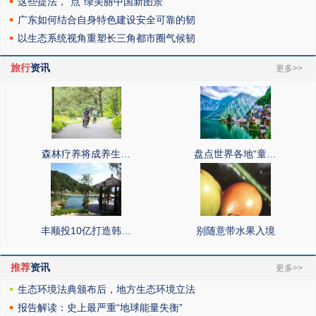
这些提法，“点”绿美丽中国新图景
广东如何结合自身特色建设安全可靠的韧
以生态系统视角重塑长三角都市圈气候韧
旅行
资讯
更多>>
森林疗养将成养生…
盘点世界各地“童…
丰顺投10亿打造韩…
别随意带水果入境
推荐
资讯
更多>>
生态环境法典颁布后，地方生态环境立法
报告解读：史上最严重“地球能量失衡”