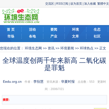
交流区
|
RSS订阅
|
设为首页
|
加入收藏
繁體中文
首 页
活动
要闻
环境
生态
市场
各地
产业
文库
社区
您现在的位置：
环境生态网
>>
资讯
>>
环境要闻
>>
环球热点
>> 正文
全球温度创两千年来新高 二氧化碳
是罪魁
Eedu.org.cn
李怡慧
华夏时报
作者：
资讯来源：
点击数：
553 更新时
间：2006/7/21
摘要: