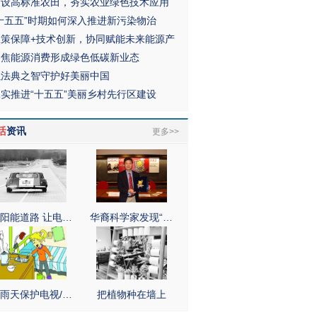
建设高标准农田，夯实农业绿色技术应用
“十五五”时期如何深入推进新污染物治
政策保障+技术创新，协同赋能未来能源产
聚焦能源消费形成绿色低碳新业态
以法典之智守护好美丽中国
扎实推进“十五五”美丽乡村先行区建设
活
资讯
更多>>
阳能道路 让电…
华裔科学家发现“…
雨天保护电视/…
把植物种在墙上