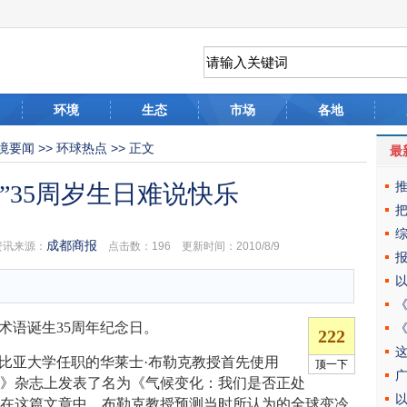
环境
生态
市场
各地
境要闻
>>
环球热点
>> 正文
最
”35周岁生日难说快乐
成都商报
讯来源：
点击数：
196 更新时间：2010/8/9
术语诞生35周年纪念日。
比亚大学任职的华莱士·布勒克教授首先使用
科学》杂志上发表了名为《气候变化：我们是否正处
。在这篇文章中，布勒克教授预测当时所认为的全球变冷