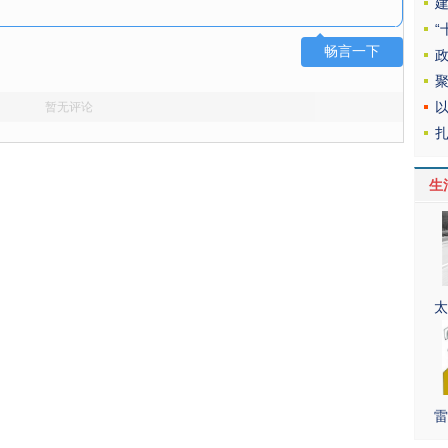
畅言一下
暂无评论
生
太
雷