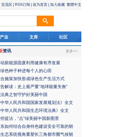
交流区
|
RSS订阅
|
设为首页
|
加入收藏
繁體中文
产业
文库
社区
新
资讯
更多>>
推动新能源固废利用健康有序发展
把绿色种子种进每个人的心田
综合施策加快形成绿色生产生活方式
报告解读：史上最严重“地球能量失衡”
以法典之智守护好美丽中国
《中华人民共和国国家发展规划法》全文
《中华人民共和国生态环境法典》全文
这些提法，“点”绿美丽中国新图景
广东如何结合自身特色建设安全可靠的韧
以生态系统视角重塑长三角都市圈气候韧