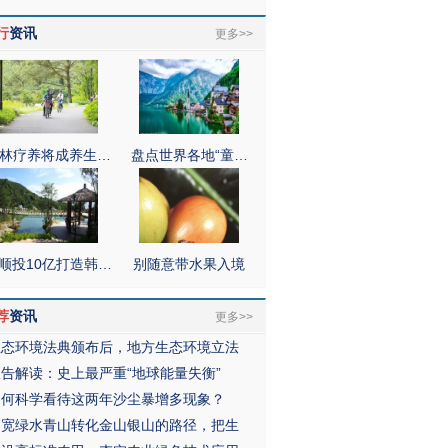
行
资讯
更多>>
林疗养将成养生…
盘点世界各地“童…
顺投10亿打造韩…
别随意带水果入境
荐
资讯
更多>>
生态环境法典颁布后，地方生态环境立法
报告解读：史上最严重“地球能量失衡”
如何科学看待这两年沙尘暴增多现象？
拓宽绿水青山转化金山银山的路径，把生