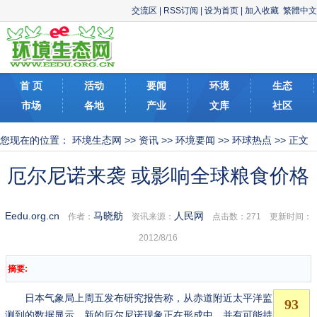
交流区
|
RSS订阅
|
设为首页
|
加入收藏
繁體中文
首 页
活动
要闻
环境
生态
市场
各地
产业
文库
社区
您现在的位置：
环境生态网
>>
资讯
>>
环境要闻
>>
环球热点
>> 正文
厄尔尼诺来袭 或影响全球粮食价格
Eedu.org.cn
马晓舫
人民网
作者：
资讯来源：
点击数：
271 更新时间：
2012/8/16
摘要:
日本气象局上周五发布研究报告称，从赤道附近太平洋监
测到的数据显示，新的厄尔尼诺现象正在形成中，并有可能持