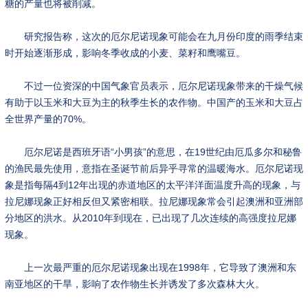
糖的产量也将被削减。
研究报告称，这次的厄尔尼诺现象可能会在九月份印度的雨季结束
时开始逐渐形成，影响冬季收成的小麦、菜籽和鹰嘴豆。
不过一位资深的中国气象官员表示，厄尔尼诺现象带来的干燥气候
有助于以玉米和大豆为主的秋季生长的农作物。中国产的玉米和大豆占
全世界产量的70%。
厄尔尼诺是西班牙语“小男孩”的意思，在19世纪由厄瓜多尔和秘鲁
的渔民最先使用，意指在圣诞节前后异乎寻常的温暖海水。厄尔尼诺现
象是指每隔4到12年出现的赤道地区的太平洋洋面温度升高的现象，与
拉尼娜现象正好相反但又紧密相联。拉尼娜现象常会引起澳洲和亚洲部
分地区的洪水。从2010年到现在，已出现了几次连续的高强度拉尼娜
现象。
上一次最严重的厄尔尼诺现象出现在1998年，它导致了澳洲和东
南亚地区的干旱，影响了农作物生长并诱发了多次森林大火。