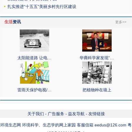
扎实推进“十五五”美丽乡村先行区建设
生活
资讯
更多>>
太阳能道路 让电…
华裔科学家发现“…
雷雨天保护电视/…
把植物种在墙上
关于我们
-
广告服务
-
益友导航
-
友情链接
环境生态网 环境科学、生态学的网上家园 客服信箱 eedus@126.com 粤