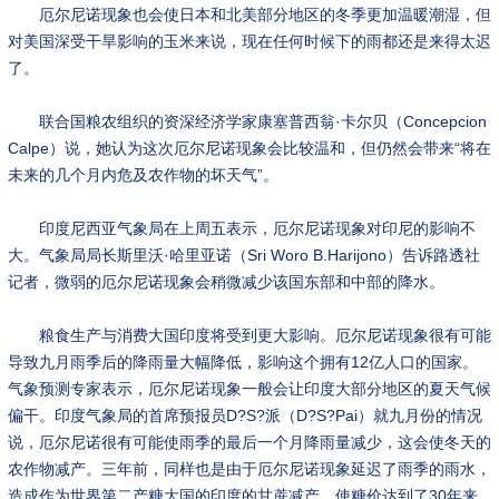
厄尔尼诺现象也会使日本和北美部分地区的冬季更加温暖潮湿，但
对美国深受干旱影响的玉米来说，现在任何时候下的雨都还是来得太迟
了。
联合国粮农组织的资深经济学家康塞普西翁·卡尔贝（Concepcion
Calpe）说，她认为这次厄尔尼诺现象会比较温和，但仍然会带来“将在
未来的几个月内危及农作物的坏天气”。
印度尼西亚气象局在上周五表示，厄尔尼诺现象对印尼的影响不
大。气象局局长斯里沃·哈里亚诺（Sri Woro B.Harijono）告诉路透社
记者，微弱的厄尔尼诺现象会稍微减少该国东部和中部的降水。
粮食生产与消费大国印度将受到更大影响。厄尔尼诺现象很有可能
导致九月雨季后的降雨量大幅降低，影响这个拥有12亿人口的国家。
气象预测专家表示，厄尔尼诺现象一般会让印度大部分地区的夏天气候
偏干。印度气象局的首席预报员D?S?派（D?S?Pai）就九月份的情况
说，厄尔尼诺很有可能使雨季的最后一个月降雨量减少，这会使冬天的
农作物减产。三年前，同样也是由于厄尔尼诺现象延迟了雨季的雨水，
造成作为世界第二产糖大国的印度的甘蔗减产，使糖价达到了30年来