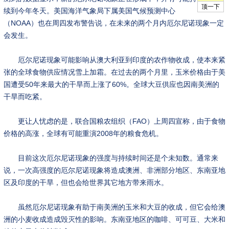
续到今年冬天。美国海洋气象局下属美国气候预测中心
（NOAA）也在周四发布警告说，在未来的两个月内厄尔尼诺现象一定
会发生。
厄尔尼诺现象可能影响从澳大利亚到印度的农作物收成，使本来紧
张的全球食物供应情况雪上加霜。在过去的两个月里，玉米价格由于美
国遭受50年来最大的干旱而上涨了60%。全球大豆供应也因南美洲的
干旱而吃紧。
更让人忧虑的是，联合国粮农组织（FAO）上周四宣称，由于食物
价格的高涨，全球有可能重演2008年的粮食危机。
目前这次厄尔尼诺现象的强度与持续时间还是个未知数。通常来
说，一次高强度的厄尔尼诺现象将造成澳洲、非洲部分地区、东南亚地
区及印度的干旱，但也会给世界其它地方带来雨水。
虽然厄尔尼诺现象有助于南美洲的玉米和大豆的收成，但它会给澳
洲的小麦收成造成毁灭性的影响。东南亚地区的咖啡、可可豆、大米和