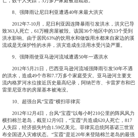
亡，数十人失踪，3万多户家庭被迫疏散。
8、强降雨让尼日利亚遭遇40年来最大洪灾
2012年7-10月，尼日利亚因连降暴雨引发洪水，洪灾已导
致363人死亡，61万幢房屋被毁。该国36个地区中的33个受到
洪水影响。由于居民63%的饮用水和做饭用水都来自家边的溪
流或是无保护性的水井，洪灾造成生活用水受污染严重。
9、强降雨使亚马逊河流域遭遇50年一遇洪水
2012年5月21日，巴西亚马逊河流域强降雨引发50年不遇
的洪水，造成49个市和7.7万多个家庭受灾。亚马逊河主要支
流内格罗河水位接近历史最高纪录，阿纳芒市、卡雷罗市和巴
雷里尼亚市的房屋基本被淹没。
10、超强台风“宝霞”横扫菲律宾
2012年12月4日，台风“宝霞”以每小时210公里的阵风风力
横扫棉兰老岛，截至12月9日，“宝霞”共造成620人死亡，817
人失踪，经济损失约合1.59亿美元。菲律宾总统阿基诺三世宣
布全国进入灾难状态。“宝霞”是近20年来登陆棉兰老岛的最强