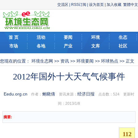
交流区
|
RSS订阅
|
设为首页
|
加入收藏
繁體中文
首 页
活动
要闻
环境
生态
市场
各地
产业
文库
社区
您现在的位置：
环境生态网
>>
资讯
>>
环境要闻
>>
环球热点
>> 正文
2012年国外十大天气气候事件
Eedu.org.cn
鲍晓倩
经济日报
作者：
资讯来源：
点击数：
524 更新时
间：2013/1/8
摘要: