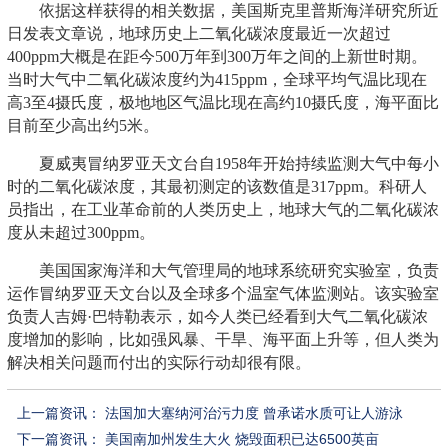
依据这样获得的相关数据，美国斯克里普斯海洋研究所近
日发表文章说，地球历史上二氧化碳浓度最近一次超过
400ppm大概是在距今500万年到300万年之间的上新世时期。
当时大气中二氧化碳浓度约为415ppm，全球平均气温比现在
高3至4摄氏度，极地地区气温比现在高约10摄氏度，海平面比
目前至少高出约5米。
夏威夷冒纳罗亚天文台自1958年开始持续监测大气中每小
时的二氧化碳浓度，其最初测定的该数值是317ppm。科研人
员指出，在工业革命前的人类历史上，地球大气的二氧化碳浓
度从未超过300ppm。
美国国家海洋和大气管理局的地球系统研究实验室，负责
运作冒纳罗亚天文台以及全球多个温室气体监测站。该实验室
负责人吉姆·巴特勒表示，如今人类已经看到大气二氧化碳浓
度增加的影响，比如强风暴、干旱、海平面上升等，但人类为
解决相关问题而付出的实际行动却很有限。
上一篇资讯：
法国加大塞纳河治污力度 曾承诺水质可让人游泳
下一篇资讯：
美国南加州发生大火 烧毁面积已达6500英亩