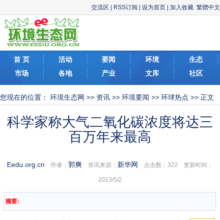
交流区
|
RSS订阅
|
设为首页
|
加入收藏
繁體中文
首 页
活动
要闻
环境
生态
市场
各地
产业
文库
社区
您现在的位置：
环境生态网
>>
资讯
>>
环境要闻
>>
环球热点
>> 正文
科学家称大气二氧化碳浓度将达三
百万年来最高
Eedu.org.cn
郭爽
新华网
作者：
资讯来源：
点击数：
322 更新时间：
2013/5/2
摘要: