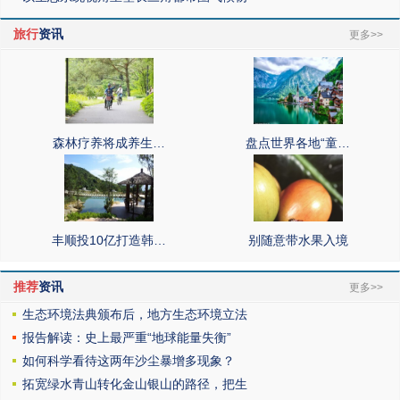
旅行
资讯
更多>>
森林疗养将成养生…
盘点世界各地“童…
丰顺投10亿打造韩…
别随意带水果入境
推荐
资讯
更多>>
生态环境法典颁布后，地方生态环境立法
报告解读：史上最严重“地球能量失衡”
如何科学看待这两年沙尘暴增多现象？
拓宽绿水青山转化金山银山的路径，把生