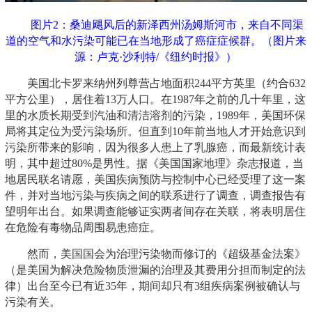
图片2：桑迪飓风后的新泽西州汤姆斯河市，来自不同渠
道的空气和水污染可能已在当地形成了癌症症候群。（图片来
源：卢克·沙利特/《纽约时报》）
美国北卡罗来纳州列尊营占地面积244平方英里（约合632
平方公里），居住着13万人口。在1987年之前的几十年里，这
里的水质长期受到汽油和清洁溶剂的污染，1989年，美国环保
局将其定位为受污染场所。但直到10年前当地人才开始意识到
污染所带来的影响，因为很多人患上了乳腺癌，而最新统计表
明，其中超过80%是男性。据《美国国家地理》杂志报道，当
地居民联名请愿，美国疾病预防与控制中心已经受理了这一案
件，并对当地污染与疾病之间的联系进行了调查，调查报告有
望明年出台。如果调查能够证实两者间存在关联，将表明居住
在危险有毒物品周围易患癌症。
然而，美国国会为治理污染物而修订的《超级基金法案》
（是美国为解决危险物质泄漏的治理及其费用分担而制定的法
律）出台至今已有近35年，期间却只有3组疾病案例被确认与
污染有关。