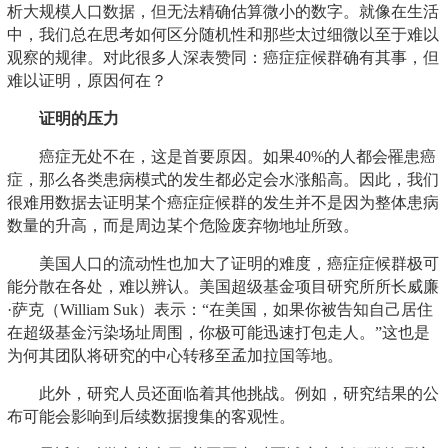
析大规模人口数据，但无法精确估算微小的数字。就像在生活
中，我们总在思考如何区分随机性和那些太过细微以至于难以
观察的规律。对此很多人深表赞同：癌症症候群确有其事，但
难以证明，原因何在？
证明的压力
癌症无处不在，这是首要原因。如果40%的人都会罹患癌
症，那么各类患病模式的发生都必定会水涨船高。因此，我们
很难用数据去证明某个癌症症候群的发生并不是因为整体患病
数量的升高，而是周边某个危险废弃物地址所致。
美国人口的流动性也加大了证明的难度，癌症症候群极可
能分散在各处，难以辨认。美国超级基金项目研究所所长威廉
·萨克（William Suk）表示：“在美国，如果你被告知自己居住
在超级基金污染场址周围，你极可能迅速打包走人。”这也是
为何其团队将研究的中心转移至孟加拉国等地。
此外，研究人员还面临着其他挑战。例如，研究结果的公
布可能会影响到后续数据搜集的客观性。