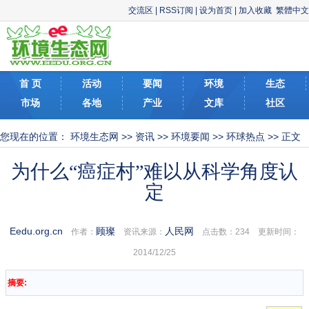
交流区
|
RSS订阅
|
设为首页
|
加入收藏
繁體中文
首 页
活动
要闻
环境
生态
市场
各地
产业
文库
社区
您现在的位置：
环境生态网
>>
资讯
>>
环境要闻
>>
环球热点
>> 正文
为什么“癌症村”难以从科学角度认
定
Eedu.org.cn
顾璨
人民网
作者：
资讯来源：
点击数：
234 更新时间：
2014/12/25
摘要: