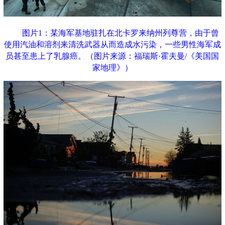
图片1：某海军基地驻扎在北卡罗来纳州列尊营，由于曾
使用汽油和溶剂来清洗武器从而造成水污染，一些男性海军成
员甚至患上了乳腺癌。（图片来源：福瑞斯·霍夫曼/《美国国
家地理》）