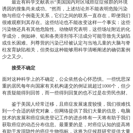
最近有科学文献表示“美国国内对区域癌症症候群的环境
诱因的搜集尚未成功。”然而，上述结论并不能表明危险污染
物与癌症个例毫无关系，它们之间的联系一直存在，即便我们
很难观察到其存在。这些结论也不能改变这样一个事实：这些
污染物还具有其他危险性。动物研究表明，这些场址附近的化
学成分，例如砷、铅和各类溶剂等不洁成分可能导致先天缺陷
或生长困难。列尊营的污染已经被认定与当地儿童的大脑与脊
柱发育缺陷相关，但类似这种能够用科学清晰阐述的确切案例
少之又少。
接受不确定
面对这种科学上的不确定，公众依然会心怀恐惧。一些忧思深
重的居民每年向国家有关机构递交的例证就超过1000个，但少
有质疑能得到回答，而一些得到回复的也不过是在劳民伤财。
鉴于美国人经常迁移，且癌症发展速度较慢，我们很难找
到一个合适的研究对象，但网络提供了我们大量的信息，电脑
技术的发展和癌症病患登记工作的进步终有一天将有助于我们
获取癌症的动态分布信息。最重要的是，对癌症认知的提高将
有助于发现隐性的癌症生物指标，这将为症候群研究提供大量