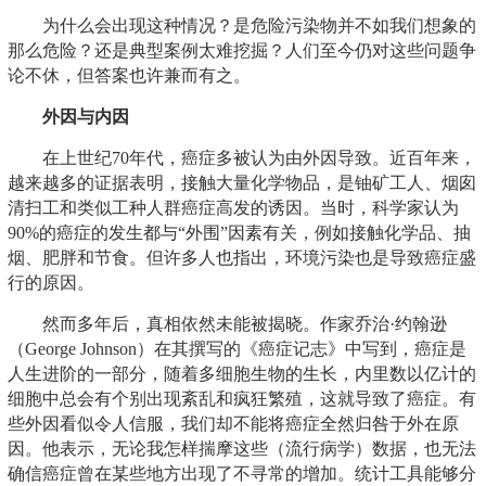
为什么会出现这种情况？是危险污染物并不如我们想象的
那么危险？还是典型案例太难挖掘？人们至今仍对这些问题争
论不休，但答案也许兼而有之。
外因与内因
在上世纪70年代，癌症多被认为由外因导致。近百年来，
越来越多的证据表明，接触大量化学物品，是铀矿工人、烟囱
清扫工和类似工种人群癌症高发的诱因。当时，科学家认为
90%的癌症的发生都与“外围”因素有关，例如接触化学品、抽
烟、肥胖和节食。但许多人也指出，环境污染也是导致癌症盛
行的原因。
然而多年后，真相依然未能被揭晓。作家乔治·约翰逊
（George Johnson）在其撰写的《癌症记志》中写到，癌症是
人生进阶的一部分，随着多细胞生物的生长，内里数以亿计的
细胞中总会有个别出现紊乱和疯狂繁殖，这就导致了癌症。有
些外因看似令人信服，我们却不能将癌症全然归咎于外在原
因。他表示，无论我怎样揣摩这些（流行病学）数据，也无法
确信癌症曾在某些地方出现了不寻常的增加。统计工具能够分