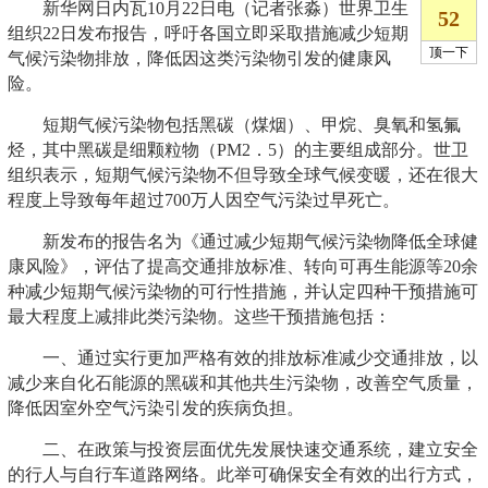
新华网日内瓦10月22日电（记者张淼）世界卫生
组织22日发布报告，呼吁各国立即采取措施减少短期
气候污染物排放，降低因这类污染物引发的健康风
险。
短期气候污染物包括黑碳（煤烟）、甲烷、臭氧和氢氟
烃，其中黑碳是细颗粒物（PM2．5）的主要组成部分。世卫
组织表示，短期气候污染物不但导致全球气候变暖，还在很大
程度上导致每年超过700万人因空气污染过早死亡。
新发布的报告名为《通过减少短期气候污染物降低全球健
康风险》，评估了提高交通排放标准、转向可再生能源等20余
种减少短期气候污染物的可行性措施，并认定四种干预措施可
最大程度上减排此类污染物。这些干预措施包括：
一、通过实行更加严格有效的排放标准减少交通排放，以
减少来自化石能源的黑碳和其他共生污染物，改善空气质量，
降低因室外空气污染引发的疾病负担。
二、在政策与投资层面优先发展快速交通系统，建立安全
的行人与自行车道路网络。此举可确保安全有效的出行方式，