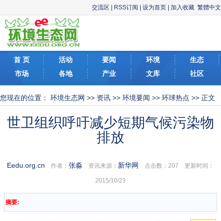
交流区
|
RSS订阅
|
设为首页
|
加入收藏
繁體中文
首 页
活动
要闻
环境
生态
市场
各地
产业
文库
社区
您现在的位置：
环境生态网
>>
资讯
>>
环境要闻
>>
环球热点
>> 正文
世卫组织呼吁减少短期气候污染物
排放
Eedu.org.cn
张淼
新华网
作者：
资讯来源：
点击数：
207 更新时间：
2015/10/23
摘要: