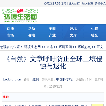
交流区
|
RSS订阅
|
设为首页
|
加入收藏
繁體中文
首 页
活动
要闻
环境
生态
市场
各地
产业
文库
社区
您现在的位置：
环境生态网
>>
资讯
>>
环境要闻
>>
环球热点
>> 正文
《自然》文章呼吁防止全球土壤侵
蚀与退化
Eedu.org.cn
红枫
中国科学报
作者：
资讯来源：
点击数：
214 更新时
间：2015/12/2
摘要: