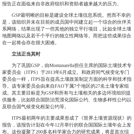
报告正在面临来自非政府组织和资助者越来越大的压力。
GSP最明晰的目标是建设全球土壤信息系统。然而不幸的
是，该组织并未在目前的成员国中间建立起一个综合的伙伴关
系网络，结果出现了一些其他的独立平行项目，比如全球土壤
地图网络以及若干个平行的独立性网络等。而把这些成果综合
在一起将会存在很大困难。
立法正当其时
为了巩固GSP，由Montanarella担任主席的国际土壤技术专
家委员会（ITPS）于2013年6月成立。和政府间气候变化专门
委员会一样，ITPS旨在提高土壤政策制定方面的科学和技术指
导。该专家委员会由来自FAO下属7个地区的27名土壤专家组
成。其主要目标是为GSP和所有与土壤相关的多边环境组织提
供服务，比如联合国防治荒漠化国际公约、生物多样性公约以
及联合国气候变化框架公约等。
ITPS最初两年的主要成果形成了《世界土壤资源现状》的
报告，该报告计划在今年12月举行的联合国国际土壤年会上发
布。这份凝聚了200多名科学家合力的研究成果，将是首次综