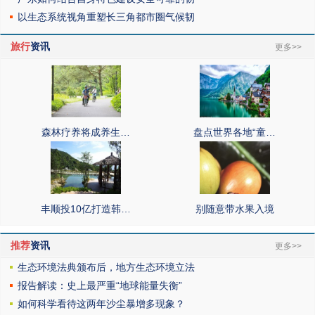
以生态系统视角重塑长三角都市圈气候韧
旅行
资讯
更多>>
森林疗养将成养生…
盘点世界各地“童…
丰顺投10亿打造韩…
别随意带水果入境
推荐
资讯
更多>>
生态环境法典颁布后，地方生态环境立法
报告解读：史上最严重“地球能量失衡”
如何科学看待这两年沙尘暴增多现象？