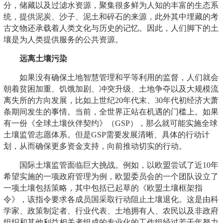
分，储藏以及过滤水资源，聚集很多鲜为人知的丰富的生态系
统，提供泥炭、沙子、泥土和碎石的来源，此外其中埋藏的考
古文物还承载着人类文化与历史的记忆。因此，人们脚下的土
壤是为人类提供服务的公共资源。
远离土壤污染
如果没有确保土地智慧管理和平等利用的监督，人们就会
朝着贫困加重、饥饿加剧、冲突升级、土地争夺以及大规模流
离失所的方向发展，比如上世纪20年代末、30年代初经济大萧
条期间发生的事情。当前，全世界正站在机遇的门槛上。如果
有一份《全球土壤伙伴契约》（GSP），那么就可能实施全球
土壤监管志愿体系。但是GSP需要发展清晰、具体的行动计
划，从而确保更多资金支持，向前推动切实的行动。
国际土壤监管面临巨大挑战。例如，以欧盟尝试了近10年
希望实施的一项政府管理为例，欧盟委员会的一个团队设立了
一项土壤包括策略，其中包括已起草的《欧盟土壤框架指
令》，该指令要求各成员国采取行动阻止土壤退化。这是由科
学家、政策制定者、行业代表、土地拥有人、农民以及非政府
组织和其他利益相关者组成的专业化的工作组经过若干年努力