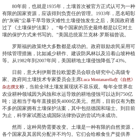
80年前，也就是1935年，土壤首次被官方正式认可为一种
有限的国家资源，应该得到负责任的管理。1933年，恶名昭彰
的“灰碗”尘暴干旱导致灾难性土壤侵蚀发生之后，美国政府通
过了《土壤保护法案》。“每个国家的历史最终都是以它对土
壤的保护方式来书写的。”美国总统富兰克林·罗斯福曾说。
罗斯福的政策绝大多数都是成功的。政府鼓励农民采用可
持续管理措施，比如减少耕作、建设防风林以及沿着山坡种植
等。从1982年到2007年间，美国耕地土壤侵蚀降低了43%。
日前，意大利伊斯普拉欧盟委员会联合研究中心高级专
家、政府间土壤技术专家委员会主席
Luca Montanarella在《自然》
称，当前全球土壤发展现状不容乐观。每年全世界在
杂志撰文
农业耕种领域因为风蚀和水运导致的耕地侵蚀可以达到750亿
吨；这相当于每年直接损失4000亿美元。然而，目前仅有为数
不多的国家拥有土壤保护法案，其中包括德国和瑞士。到目前
为止，科学家试图达成国际法律协议的尝试均未成功。
然而，这种局势需要改变。土壤是一种有限的自然资源，
各个国家及其居民分配并不均匀。它们会给粮食生产提供养