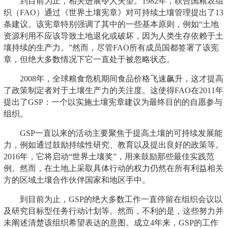
到目前为止，相关进展令人失望。1982年，联合国粮农组
织（FAO）通过《世界土壤宪章》对可持续土壤管理提出了13
条建议。该宪章特别强调了其中的一些基本原则，例如“土地
资源利用不应该导致土地退化或破坏，因为人类生存依赖于土
壤持续的生产力。”然而，尽管FAO所有成员国都签署了该宪
章，但绝大多数情况下它一直处于被忽略状态。
2008年，全球粮食危机期间食品价格飞速飙升，这才提高
了政策制定者对于土壤生产力的关注度。这使得FAO在2011年
提出了GSP：一个以实施土壤宪章建议为最终目的的自愿参与
组织。
GSP一直以来的活动主要聚焦于提高土壤的可持续发展能
力，例如通过鼓励持续性研究、教育以及提出良好的政策等。
2016年，它将启动“世界土壤奖”，用来鼓励那些最佳实践范
例。然而，在土地上采取具体行动的权力仍然在所有利益相关
方的区域土壤合作伙伴国家和地区手中。
到目前为止，GSP的绝大多数工作一直停留在组织会议以
及研究目标型任务行动计划等。然而，不利的是，这些努力并
未阐述清楚该组织希望表达的意图。成立4年来，GSP的工作