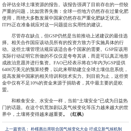
合评估全球土壤资源的报告。该报告强调了目前存在的一些较
严重的问题，比如营养失衡：全球一些地方仍然存在过量化肥
使用，而绝大多数发展中国家仍然存在严重化肥缺乏状况。
ITPS正在准备就应对这一问题提出实用性的建议。
尽管存在缺点，但GSP仍然是当前推动上述建议的最佳选
择。相关合作国应该动员所有的投资方致力于实施具体的行
动。这些土壤管理法规应该适合各个国家的需要。GSP应该用
实际行动证明它所做的不仅仅是夸夸其谈，而是可以真正地形
成政治意愿并进行集资。FAO已经表示将在5年内为GSP提供
6400万美元的预算经费，以此来帮助建立全球土壤信息系统，
提高发展中国家的相关培训和技术实力。到目前为止，这些资
金中仅有不足10%的资金来源于捐助者，其中最主要的是欧
盟。
和粮食安全、水安全一样，当前“土壤安全”已成为日益热
门的话题。在这个饥荒加剧以及气候变化等压力越来越大的世
界中，土壤将变得越来越重要
。（红枫）
上一篇资讯：
朴槿惠出席联合国气候变化大会 吁成立新气候机制