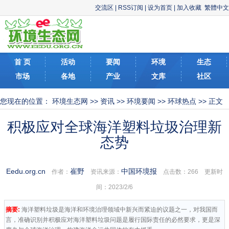
交流区
|
RSS订阅
|
设为首页
|
加入收藏
繁體中文
首 页
活动
要闻
环境
生态
市场
各地
产业
文库
社区
您现在的位置：
环境生态网
>>
资讯
>>
环境要闻
>>
环球热点
>> 正文
积极应对全球海洋塑料垃圾治理新
态势
Eedu.org.cn
崔野
中国环境报
作者：
资讯来源：
点击数：
266 更新时
间：2023/2/6
摘要:
海洋塑料垃圾是海洋和环境治理领域中新兴而紧迫的议题之一，对我国而
言，准确识别并积极应对海洋塑料垃圾问题是履行国际责任的必然要求，更是深