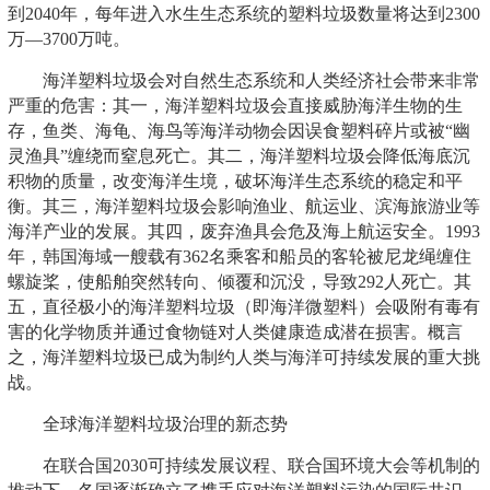
到2040年，每年进入水生生态系统的塑料垃圾数量将达到2300
万—3700万吨。
海洋塑料垃圾会对自然生态系统和人类经济社会带来非常
严重的危害：其一，海洋塑料垃圾会直接威胁海洋生物的生
存，鱼类、海龟、海鸟等海洋动物会因误食塑料碎片或被“幽
灵渔具”缠绕而窒息死亡。其二，海洋塑料垃圾会降低海底沉
积物的质量，改变海洋生境，破坏海洋生态系统的稳定和平
衡。其三，海洋塑料垃圾会影响渔业、航运业、滨海旅游业等
海洋产业的发展。其四，废弃渔具会危及海上航运安全。1993
年，韩国海域一艘载有362名乘客和船员的客轮被尼龙绳缠住
螺旋桨，使船舶突然转向、倾覆和沉没，导致292人死亡。其
五，直径极小的海洋塑料垃圾（即海洋微塑料）会吸附有毒有
害的化学物质并通过食物链对人类健康造成潜在损害。概言
之，海洋塑料垃圾已成为制约人类与海洋可持续发展的重大挑
战。
全球海洋塑料垃圾治理的新态势
在联合国2030可持续发展议程、联合国环境大会等机制的