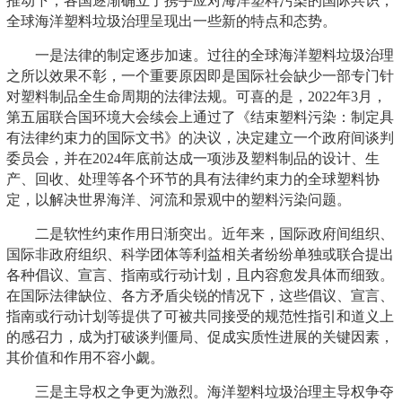
推动下，各国逐渐确立了携手应对海洋塑料污染的国际共识，
全球海洋塑料垃圾治理呈现出一些新的特点和态势。
一是法律的制定逐步加速。过往的全球海洋塑料垃圾治理
之所以效果不彰，一个重要原因即是国际社会缺少一部专门针
对塑料制品全生命周期的法律法规。可喜的是，2022年3月，
第五届联合国环境大会续会上通过了《结束塑料污染：制定具
有法律约束力的国际文书》的决议，决定建立一个政府间谈判
委员会，并在2024年底前达成一项涉及塑料制品的设计、生
产、回收、处理等各个环节的具有法律约束力的全球塑料协
定，以解决世界海洋、河流和景观中的塑料污染问题。
二是软性约束作用日渐突出。近年来，国际政府间组织、
国际非政府组织、科学团体等利益相关者纷纷单独或联合提出
各种倡议、宣言、指南或行动计划，且内容愈发具体而细致。
在国际法律缺位、各方矛盾尖锐的情况下，这些倡议、宣言、
指南或行动计划等提供了可被共同接受的规范性指引和道义上
的感召力，成为打破谈判僵局、促成实质性进展的关键因素，
其价值和作用不容小觑。
三是主导权之争更为激烈。海洋塑料垃圾治理主导权争夺