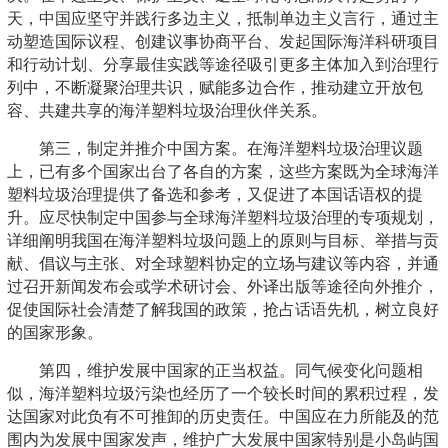
天，中国应坚守并践行多边主义，抵制单边主义言行，通过主
动塑造国际议程、创建议事协商平台、发起国际海洋科研项目
和行动计划、分享最佳实践等途径吸引更多主体加入到治理行
列中，不断凝聚治理共识，赋能多边合作，推动建立开放包
容、共建共享的海洋塑料垃圾治理伙伴关系。
第三，制定并推介中国方案。在海洋塑料垃圾治理议题
上，已有多个国家出台了各自的方案，这些方案既为全球海洋
塑料垃圾治理提供了备选和参考，又促进了本国话语权的提
升。应尽快制定中国参与全球海洋塑料垃圾治理的专项规划，
详细阐明我国在海洋塑料垃圾问题上的原则与目标、举措与贡
献、倡议与主张、对全球塑料协定的立场与建议等内容，并通
过召开新闻发布会或学术研讨会、外译出版等途径向外推介，
促使国际社会清楚了解我国的政策，抢占话语先机，树立良好
的国家形象。
第四，维护发展中国家的正当权益。同气候变化问题相
似，海洋塑料垃圾污染也经历了一个较长时间的累积过程，发
达国家对此负有不可推卸的历史责任。中国应在力所能及的范
围内为发展中国家发声，维护广大发展中国家特别是小岛屿国