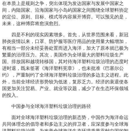
在本质上是规则之争，突出体现为发达国家与发展中国家之
间，内陆国家、沿海国家与小岛屿国家之间围绕全球塑料协定
的定位、原则、目标、模式等内容展开博弈。可以预见的是，
未来，这种博弈将愈演愈烈。
四是不利的现实因素增多。首先，从世界范围来看，新冠
肺炎疫情以来，口罩、防护服等医疗用品的使用量大幅增加，
有相当一部分未经妥善处置而进入海洋，加大了原本就已极为
繁重的治理压力。其次，美国作为全球最大的塑料垃圾生产
国、排放国和越境转移国，其对待海洋塑料垃圾治理的态度时
进时退，既未签署《海洋塑料宪章》，也未批准《巴塞尔公
约》，严重制约了全球海洋塑料垃圾治理的多边主义进程。此
外，当前全球经济形势较为低迷，复苏乏力。经济的衰退使各
国更加关注贸易、产业、就业等议题，减少了在生态环保领域
的投入。
中国参与全球海洋塑料垃圾治理的路径
面对全球海洋塑料垃圾治理的新态势，中国作为海洋命运
共同体理念的倡导者和多边主义的捍卫者，应深度参与全球海
洋塑料垃圾治理，为改善全球海洋生态环境质量贡献中国的智