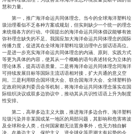
慧和力量。
第一，推广海洋命运共同体理念。当今的全球海洋塑料垃
圾治理看似不乏各种方案或规划，但实则缺少一个统一的理念
来统领各方的行动。中国提出的海洋命运共同体倡议能够有效
弥补理念缺失的不足。我国应加大海洋命运共同体理念的国际
传播力度，促进其在全球海洋塑料垃圾治理中占据话语高位。
一是进一步充实海洋命运共同体理念的内涵、原则、实践方式
等更为具体的内容，使其从一个概略的语句表述转化为立体的
理论体系，提高话语质量。二是将海洋命运共同体理念同海洋
可持续发展目标等国际主流话语相对接，扩大共通的意义空
间。三是利用联合国环境大会、联合国海洋大会、全球塑料协
定政府间谈判委员会等机制，将海洋命运共同体理念落实在国
际组织决议或双多边协议中，推动其从共识性话语上升为制度
性安排。
第二，高举多边主义大旗，推进海洋多边合作。海洋塑料
垃圾污染并非某国或某一地区的局部问题，其影响和危害将波
及全球和全人类，任何国家都无法置身事外，也无力独自解
决。在单边主义、保护主义、逆全球化等思潮大有起势的今