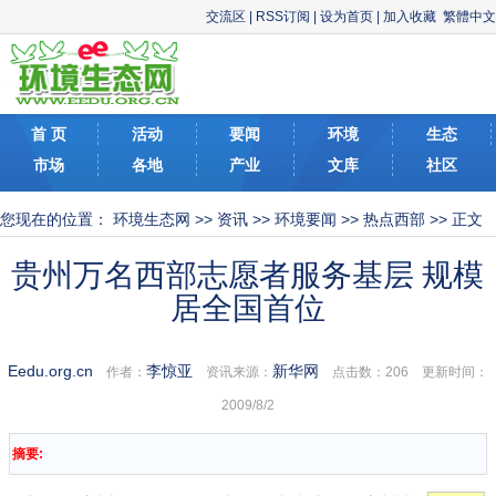
交流区
|
RSS订阅
|
设为首页
|
加入收藏
繁體中文
首 页
活动
要闻
环境
生态
市场
各地
产业
文库
社区
您现在的位置：
环境生态网
>>
资讯
>>
环境要闻
>>
热点西部
>> 正文
贵州万名西部志愿者服务基层 规模
居全国首位
Eedu.org.cn
李惊亚
新华网
作者：
资讯来源：
点击数：
206 更新时间：
2009/8/2
摘要: