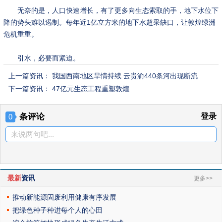
无奈的是，人口快速增长，有了更多向生态索取的手，地下水位下
降的势头难以遏制。每年近1亿立方米的地下水超采缺口，让敦煌绿洲
危机重重。
引水，必要而紧迫。
上一篇资讯：
我国西南地区旱情持续 云贵渝440条河出现断流
下一篇资讯：
47亿元生态工程重塑敦煌
条评论
登录
0
来说两句吧...
最新
资讯
更多>>
推动新能源固废利用健康有序发展
把绿色种子种进每个人的心田