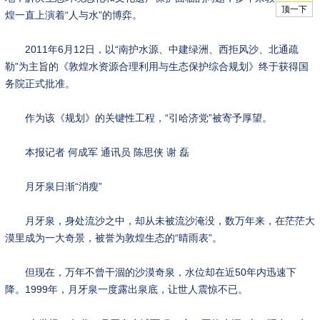
煌一直上演着“人与水”的博弈。
2011年6月12日，以“南护水源、中建绿洲、西拒风沙、北通疏
勒”为主旨的《敦煌水资源合理利用与生态保护综合规划》终于获得国
务院正式批准。
作为该《规划》的关键性工程，“引哈济党”被寄予厚望。
本报记者 何成军 通讯员 陈思侠 谢 磊
月牙泉日渐“消瘦”
月牙泉，身处流沙之中，却从未被流沙淹没，数万年来，在茫茫大
漠里成为一大奇景，被誉为敦煌生态的“晴雨表”。
但现在，万年不曾干涸的沙漠奇泉，水位却在近50年内迅速下
降。1999年，月牙泉一度露出泉底，让世人震惊不已。