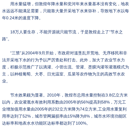
用水量猛增，但敦煌年降水量和党河年来水量基本没有变化，地表
水远远不能满足需要，只能靠大量开采地下水来弥补，导致地下水以每
年0.24米的速度下降。
18万人要生存，不能开源就只能节流，于是敦煌走上了“节水之
路”。
“三禁”从2004年9月开始，市政府对滥垦乱开荒地、无序移民和非
法开采地下水的行为予以严厉查处和打击。此外，加大了农业节水力
度，积极示范推广了以滴灌、小管出流、管灌、垄膜沟灌等灌溉模式为
主，以种植葡萄、大枣、日光温室、瓜菜等农作物为主的高效节水农
业。
节水效果颇为显著。2010年，敦煌市总用水量控制在3.8亿立方米
以内，农业灌溉水有效利用系数由2005年的56%提高到58%，万元工
业增加值用水量由2005年的232立方米降为74立方米,工业用水重复利
用率达到了52%，城市管网漏损率由15%降为8%，城市水环境功能区
达标率和地表水水功能区达标率都达到了100%。