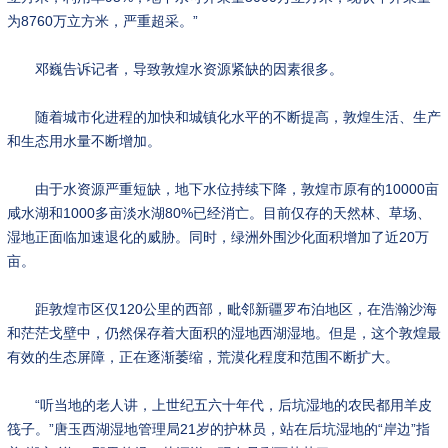
为8760万立方米，严重超采。”
邓巍告诉记者，导致敦煌水资源紧缺的因素很多。
随着城市化进程的加快和城镇化水平的不断提高，敦煌生活、生产
和生态用水量不断增加。
由于水资源严重短缺，地下水位持续下降，敦煌市原有的10000亩
咸水湖和1000多亩淡水湖80%已经消亡。目前仅存的天然林、草场、
湿地正面临加速退化的威胁。同时，绿洲外围沙化面积增加了近20万
亩。
距敦煌市区仅120公里的西部，毗邻新疆罗布泊地区，在浩瀚沙海
和茫茫戈壁中，仍然保存着大面积的湿地西湖湿地。但是，这个敦煌最
有效的生态屏障，正在逐渐萎缩，荒漠化程度和范围不断扩大。
“听当地的老人讲，上世纪五六十年代，后坑湿地的农民都用羊皮
筏子。”唐玉西湖湿地管理局21岁的护林员，站在后坑湿地的“岸边”指