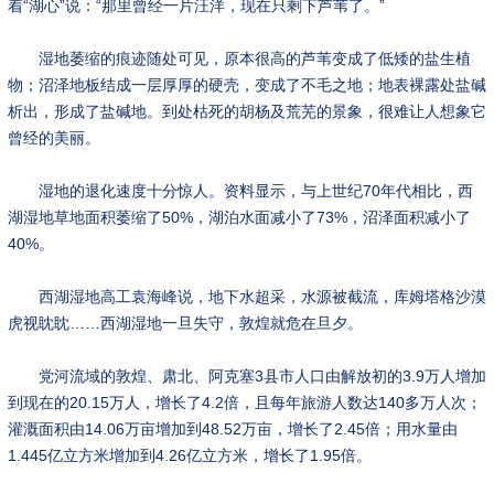
着“湖心”说：“那里曾经一片汪洋，现在只剩下芦苇了。”
湿地萎缩的痕迹随处可见，原本很高的芦苇变成了低矮的盐生植
物；沼泽地板结成一层厚厚的硬壳，变成了不毛之地；地表裸露处盐碱
析出，形成了盐碱地。到处枯死的胡杨及荒芜的景象，很难让人想象它
曾经的美丽。
湿地的退化速度十分惊人。资料显示，与上世纪70年代相比，西
湖湿地草地面积萎缩了50%，湖泊水面减小了73%，沼泽面积减小了
40%。
西湖湿地高工袁海峰说，地下水超采，水源被截流，库姆塔格沙漠
虎视眈眈……西湖湿地一旦失守，敦煌就危在旦夕。
党河流域的敦煌、肃北、阿克塞3县市人口由解放初的3.9万人增加
到现在的20.15万人，增长了4.2倍，且每年旅游人数达140多万人次；
灌溉面积由14.06万亩增加到48.52万亩，增长了2.45倍；用水量由
1.445亿立方米增加到4.26亿立方米，增长了1.95倍。