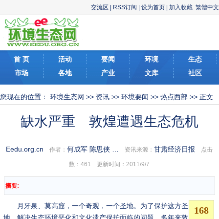
交流区
|
RSS订阅
|
设为首页
|
加入收藏
繁體中文
首 页
活动
要闻
环境
生态
市场
各地
产业
文库
社区
您现在的位置：
环境生态网
>>
资讯
>>
环境要闻
>>
热点西部
>> 正文
缺水严重 敦煌遭遇生态危机
Eedu.org.cn
何成军 陈思侠 …
甘肃经济日报
作者：
资讯来源：
点击
数：
461 更新时间：2011/9/7
摘要:
月牙泉、莫高窟，一个奇观，一个圣地。为了保护这方圣
地，解决生态环境恶化和文化遗产保护面临的问题，多年来敦