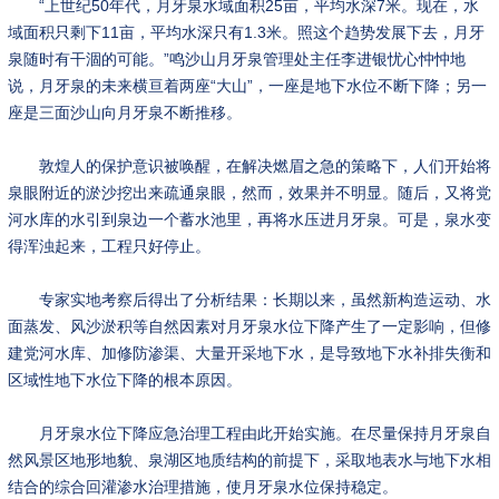
“上世纪50年代，月牙泉水域面积25亩，平均水深7米。现在，水
域面积只剩下11亩，平均水深只有1.3米。照这个趋势发展下去，月牙
泉随时有干涸的可能。”鸣沙山月牙泉管理处主任李进银忧心忡忡地
说，月牙泉的未来横亘着两座“大山”，一座是地下水位不断下降；另一
座是三面沙山向月牙泉不断推移。
敦煌人的保护意识被唤醒，在解决燃眉之急的策略下，人们开始将
泉眼附近的淤沙挖出来疏通泉眼，然而，效果并不明显。随后，又将党
河水库的水引到泉边一个蓄水池里，再将水压进月牙泉。可是，泉水变
得浑浊起来，工程只好停止。
专家实地考察后得出了分析结果：长期以来，虽然新构造运动、水
面蒸发、风沙淤积等自然因素对月牙泉水位下降产生了一定影响，但修
建党河水库、加修防渗渠、大量开采地下水，是导致地下水补排失衡和
区域性地下水位下降的根本原因。
月牙泉水位下降应急治理工程由此开始实施。在尽量保持月牙泉自
然风景区地形地貌、泉湖区地质结构的前提下，采取地表水与地下水相
结合的综合回灌渗水治理措施，使月牙泉水位保持稳定。