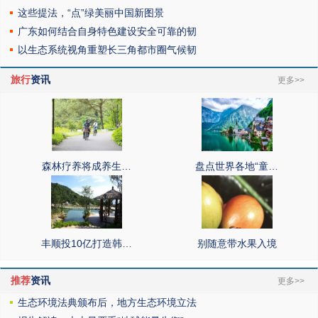
这些提法，“点”绿美丽中国新图景
广东如何结合自身特色建设安全可靠的韧
以生态系统视角重塑长三角都市圈气候韧
旅行
资讯
更多>>
森林疗养将成养生…
盘点世界各地“童…
丰顺投10亿打造韩…
别随意带水果入境
推荐
资讯
更多>>
生态环境法典颁布后，地方生态环境立法