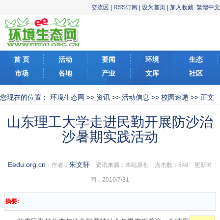
交流区
|
RSS订阅
|
设为首页
|
加入收藏
繁體中文
首 页
活动
要闻
环境
生态
市场
各地
产业
文库
社区
您现在的位置：
环境生态网
>>
资讯
>>
活动信息
>>
校园速递
>> 正文
山东理工大学走进民勤开展防沙治
沙暑期实践活动
Eedu.org.cn
朱文轩
作者：
资讯来源：本站原创 点击数：
848 更新时
间：2010/7/31
摘要: