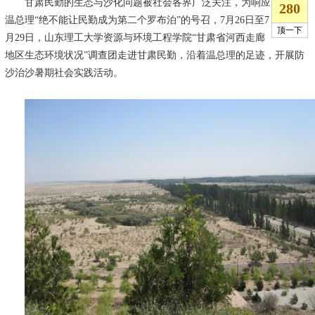
甘肃民勤的生态与沙化问题被社会各界广泛关注，为响应
温总理“绝不能让民勤成为第二个罗布泊”的号召，
7
月
26
日至
7
月
29
日，山东理工大学资源与环境工程学院“甘肃省河西走廊
地区生态环境状况”调查团走进甘肃民勤，
沿着温总理的足迹
，开展防
沙治沙暑期社会实践活动。