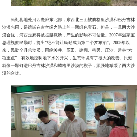
民勤县地处河西走廊东北部，东西北三面被腾格里沙漠和巴丹吉林
沙漠包围，是镶嵌在古丝绸之路上的一颗绿色宝石。但是，一旦两大沙
漠合拢，河西走廊将被拦腰截断，产生的影响不可估量。
2007
年温家宝
总理视察民勤时，提出“绝不能让民勤成为第二个罗布泊”。
2008
年以
来，民勤全县总动员，围绕关井、压田、建棚、移民、压沙、造林“六
项重点”，有效地控制地下水的开采，生态环境有了很大的改善。民勤
就像一颗钉进巴丹吉林沙漠和腾格里沙漠的楔子，顽强地减缓了两大沙
漠的合拢。