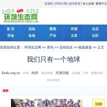
交流区
|
RSS订阅
|
设为首页
|
加入收藏
繁體中文
首 页
活动
要闻
环境
生态
市场
各地
产业
文库
社区
您现在的位置：
环境生态网
>>
资讯
>>
活动信息
>>
校园速递
>> 正文
我们只有一个地球
Eedu.org.cn
内详
天津日报
作者：
资讯来源：
点击数：
378 更新时间：
2012/4/20
摘要: