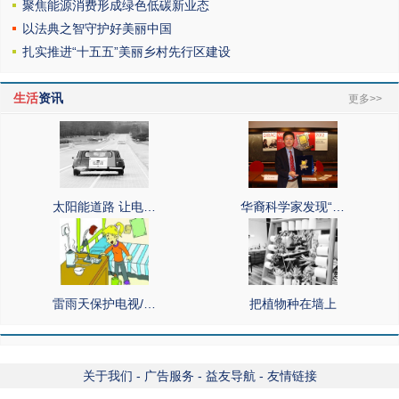
聚焦能源消费形成绿色低碳新业态
以法典之智守护好美丽中国
扎实推进“十五五”美丽乡村先行区建设
生活
资讯
更多>>
太阳能道路 让电…
华裔科学家发现“…
雷雨天保护电视/…
把植物种在墙上
关于我们
-
广告服务
-
益友导航
-
友情链接