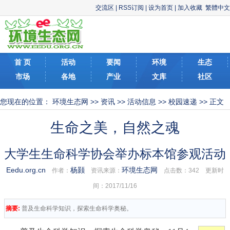
交流区
|
RSS订阅
|
设为首页
|
加入收藏
繁體中文
首 页
活动
要闻
环境
生态
市场
各地
产业
文库
社区
您现在的位置：
环境生态网
>>
资讯
>>
活动信息
>>
校园速递
>> 正文
生命之美，自然之魂
大学生生命科学协会举办标本馆参观活动
Eedu.org.cn
杨颢
环境生态网
作者：
资讯来源：
点击数：
342 更新时
间：2017/11/16
摘要:
普及生命科学知识，探索生命科学奥秘。