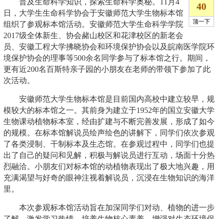
普及生命科学知识，探索生命科学奥秘。11月4
日，大学生生命科学协会于安徽师范大学生物标本馆
组织了参观标本馆活动。安徽师范大学生命科学学院
2017级全体新生、协会赭山校区和花津校区的新老会
员、安徽工程大学拂晓协会和环境保护协会以及皖南医学院环
境保护协会的理事等500余名同学参与了标本馆之行。期间，
更有近200名百斯特亲子园的小朋友在老师的带领下参加了此
次活动。
安徽师范大学生物标本馆是目前国内高校中建立较早，规
模较大的标本馆之一。其前身为建立于1952年的国立安徽大学
生物课动植物标本室，经由扩建与不断完善发展，形成了如今
的规模。在标本馆解说员绘声绘色的讲解下，同学们依次参观
了各类浸制、干制标本及生态馆。在参观过程中，同学们也提
出了自己的疑问和见解，积极与解说员进行互动，场面十分热
烈融洽。小朋友们对标本馆的动植物表现出了极大地兴趣，用
充满渴望与好奇的眼神注视着解说员，沉浸在生物知识的海洋
里。
本次参观标本馆活动旨在加深同学们对动、植物的进一步
了解，激发学习热情，培养生物核心素养，增强对生态环境保