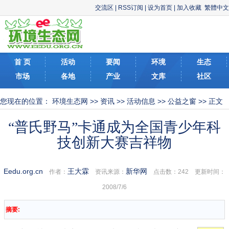
交流区
|
RSS订阅
|
设为首页
|
加入收藏
繁體中文
首 页
活动
要闻
环境
生态
市场
各地
产业
文库
社区
您现在的位置：
环境生态网
>>
资讯
>>
活动信息
>>
公益之窗
>> 正文
“普氏野马”卡通成为全国青少年科
技创新大赛吉祥物
Eedu.org.cn
王大霖
新华网
作者：
资讯来源：
点击数：
242 更新时间：
2008/7/6
摘要: