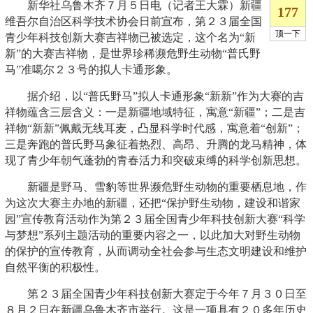
新华社乌鲁木齐７月５日电（记者王大霖）新疆
维吾尔自治区科学技术协会日前宣布，第２３届全国
青少年科技创新大赛吉祥物已被选定，这个名为“新
新”的大赛吉祥物，是世界珍稀濒危野生动物“普氏野
马”准噶尔２３号的拟人卡通形象。
据介绍，以“普氏野马”拟人卡通形象“新新”作为大赛的吉
祥物蕴含三层含义：一是新疆地域特征，寓意“新疆”；二是吉
祥物“新新”佩戴无线耳麦，凸显科学时代感，寓意着“创新”；
三是奔跑的普氏野马象征着热烈、高昂、升腾的龙马精神，体
现了青少年朝气蓬勃的青春活力和突破束缚的科学创新思想。
新疆是野马、雪豹等世界濒危野生动物的重要栖息地，作
为这次大赛主办地的新疆，还把“保护野生动物，建设和谐家
园”宣传教育活动作为第２３届全国青少年科技创新大赛“科学
与梦想”系列主题活动的重要内容之一，以此加大对野生动物
的保护的宣传教育，从而调动全社会参与生态文明建设和维护
自然平衡的积极性。
第２３届全国青少年科技创新大赛定于今年７月３０日至
８月２日在新疆乌鲁木齐市举行。这是一项具有２０多年历史