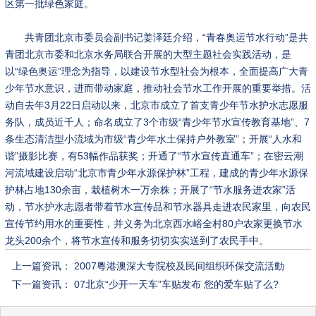
区第一批绿色家庭。
共青团北京市委员会副书记姜泽廷介绍，“青春奥运节水行动”是共
青团北京市委和北京水务局联合开展的大型主题社会实践活动，是
以“绿色奥运”理念为指导，以建设节水型社会为根本，全面提高广大青
少年节水意识，进而带动家庭，推动社会节水工作开展的重要举措。活
动自去年3月22日启动以来，北京市成立了首支青少年节水护水志愿服
务队，成员近千人；命名成立了3个市级“青少年节水宣传教育基地”、7
条生态清洁型小流域为市级“青少年水土保持户外教室”；开展“人水和
谐”摄影比赛，有53幅作品获奖；开通了“节水宣传直通车”；在密云潮
河流域建设启动“北京市青少年水源保护林”工程，建成的青少年水源保
护林占地130余亩，栽植树木一万余株；开展了“节水服务进农家”活
动，节水护水志愿者带着节水宣传品和节水器具走进农民家里，向农民
宣传节约用水的重要性，并义务为北京西水峪全村80户农家更换节水
龙头200余个，将节水宣传和服务切切实实送到了农民手中。
上一篇资讯：
2007粵港澳深大专院校及民间组织环保交流活動
下一篇资讯：
07北京“少开一天车”车贴发布 您的爱车贴了么?