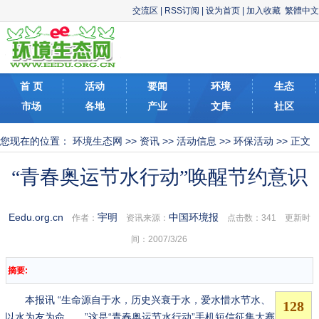
交流区
|
RSS订阅
|
设为首页
|
加入收藏
繁體中文
首 页
活动
要闻
环境
生态
市场
各地
产业
文库
社区
您现在的位置：
环境生态网
>>
资讯
>>
活动信息
>>
环保活动
>> 正文
“青春奥运节水行动”唤醒节约意识
Eedu.org.cn
宇明
中国环境报
作者：
资讯来源：
点击数：
341 更新时
间：2007/3/26
摘要:
本报讯 “生命源自于水，历史兴衰于水，爱水惜水节水、
以水为友为命……”这是“青春奥运节水行动”手机短信征集大赛