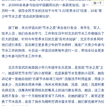
中，从5000余条参与短信中脱颖而出的一条获奖短信。这一
历时一年、倡导全民节水的活动于今年“3·22世界水日”结束，10名“青
少年节水之星”也在此时新鲜出炉。
据了解，本次评选出的“节水之星”来自各行各业，有学生、军人、
技术人员，他们在各自学习、工作和生活中对北京的节水工作都做出了
巨大的贡献。针对今年世界水日的主题“应对水短缺”，北京市水务局对
他们进行表彰，旨在树立更多青少年的节水榜样，激发广大青少年参与
节水工作的热情。今后这一评选活动将每年进行一次，带动全社会更多
青少年参与到节水工作中来。
北京市宣武区南菜园小学六年级学生吕思旭，是首批“节水之星”之
一。她是研究节水窍门的小发明家，也是家庭节水竞赛的小冠军。她告
诉记者一套她自创的“吕家节水标准三动作”:洗脸洗手时用盆接，用多少
放多少，洗后剩水用来冲厕；淘米水用来洗碗、洗菜、浇花；洗菜时要
先择后洗，洗餐具时要用纸先把餐具上的油污擦去再洗。她说，这三条
虽然不复杂，但一个月能给家里省下几吨水。在她的建议下，家里还更
换了节水器具，改造了抽水马桶和空调冷凝水管道，她们家也被评为社