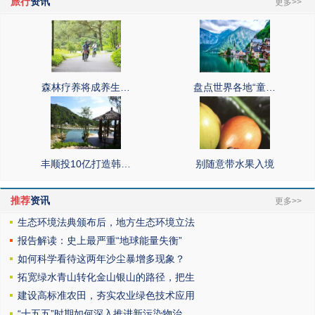
旅行
资讯
更多>>
森林疗养将成养生…
盘点世界各地“童…
丰顺投10亿打造韩…
别随意带水果入境
推荐
资讯
更多>>
生态环境法典颁布后，地方生态环境立法
报告解读：史上最严重“地球能量失衡”
如何科学看待这两年沙尘暴增多现象？
拓宽绿水青山转化金山银山的路径，把生
建设高标准农田，夯实农业绿色技术应用
“十五五”时期如何深入推进新污染物治