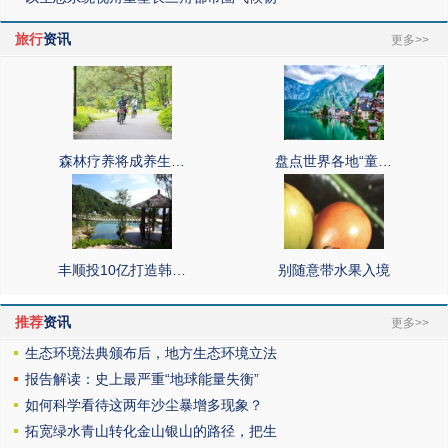
旅行
资讯
更多>>
森林疗养将成养生…
盘点世界各地“童…
丰顺投10亿打造韩…
别随意带水果入境
推荐
资讯
更多>>
生态环境法典颁布后，地方生态环境立法
报告解读：史上最严重“地球能量失衡”
如何科学看待这两年沙尘暴增多现象？
拓宽绿水青山转化金山银山的路径，把生