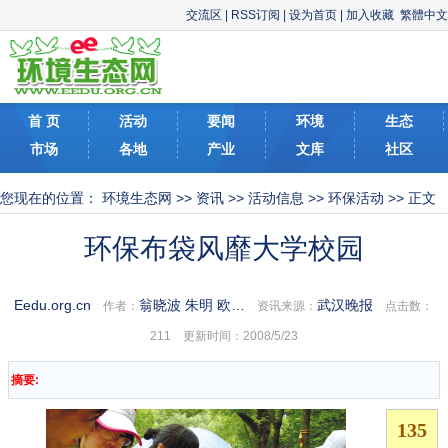
交流区
|
RSS订阅
|
设为首页
|
加入收藏
繁體中文
首 页
活动
要闻
环境
生态
市场
各地
产业
文库
社区
您现在的位置：
环境生态网
>>
资讯
>>
活动信息
>>
环保活动
>> 正文
环保布袋风靡大学校园
Eedu.org.cn
翁晓波 朱明 欧…
武汉晚报
作者：
资讯来源：
点击数：
211 更新时间：2008/5/23
摘要: