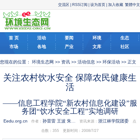
交流区
|
RSS订阅
|
设为首页
|
加入收藏
繁體中文
首 页
活动
要闻
环境
生态
市场
各地
产业
文库
社区
您现在的位置：
环境生态网
>>
资讯
>>
活动信息
>>
环保活动
>> 正文
关注农村饮水安全 保障农民健康生
活
——信息工程学院“新农村信息化建设”服
务团“饮水安全工程”实地调研
Eedu.org.cn
孙雷雷 王波 朱…
浙江林学院团委
作者：
资讯来源：
点
击数：
355 更新时间：2008/7/27