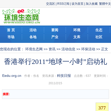
交流区
|
RSS订阅
|
设为首页
|
加入收藏
繁體中文
首 页
活动
要闻
环境
生态
市场
各地
产业
文库
社区
您现在的位置：
环境生态网
>>
资讯
>>
活动信息
>>
环保活动
>> 正文
香港举行2011“地球一小时”启动礼
Eedu.org.cn
科技日报
作者：佚名 资讯来源：
点击数：
637 更新时间：
2011/2/15
摘要: