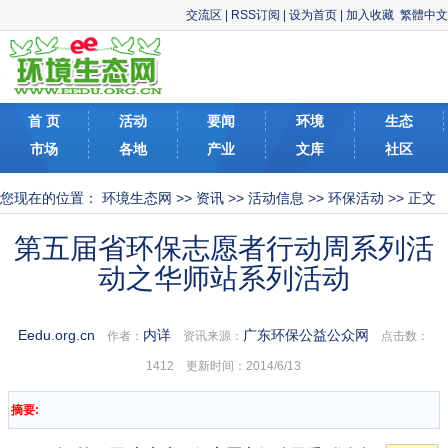
交流区
|
RSS订阅
|
设为首页
|
加入收藏
繁體中文
首 页
活动
要闻
环境
生态
市场
各地
产业
文库
社区
您现在的位置：
环境生态网
>>
资讯
>>
活动信息
>>
环保活动
>> 正文
第五届省环保志愿者行动周系列活
动之华师站系列活动
Eedu.org.cn
内详
广东环保公益公众网
作者：
资讯来源：
点击数：
1412 更新时间：2014/6/13
摘要: