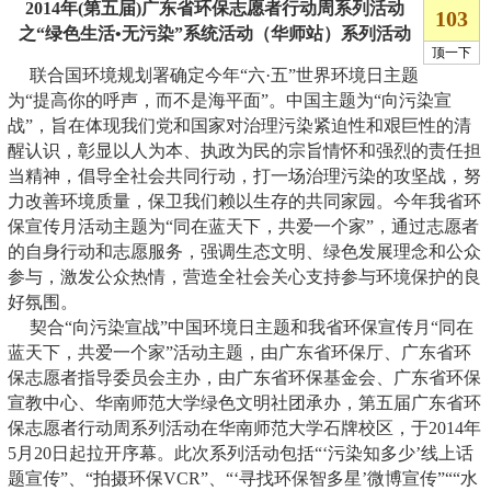
2014
年(第五届)广东省环保志愿者行动周系列活动
之“绿色生活•无污染”系统活动（华师站）系列活动
联合国环境规划署确定今年“六·五”世界环境日主题
为“提高你的呼声，而不是海平面”。中国主题为“向污染宣
战”，旨在体现我们党和国家对治理污染紧迫性和艰巨性的清
醒认识，彰显以人为本、执政为民的宗旨情怀和强烈的责任担
当精神，倡导全社会共同行动，打一场治理污染的攻坚战，努
力改善环境质量，保卫我们赖以生存的共同家园。今年我省环
保宣传月活动主题为“同在蓝天下，共爱一个家”，通过志愿者
的自身行动和志愿服务，强调生态文明、绿色发展理念和公众
参与，激发公众热情，营造全社会关心支持参与环境保护的良
好氛围。
契合“向污染宣战”中国环境日主题和我省环保宣传月“同在
蓝天下，共爱一个家”活动主题，由广东省环保厅、广东省环
保志愿者指导委员会主办，由广东省环保基金会、广东省环保
宣教中心、华南师范大学绿色文明社团承办，第五届广东省环
保志愿者行动周系列活动在华南师范大学石牌校区，于2014年
5月20日起拉开序幕。此次系列活动包括“‘污染知多少’线上话
题宣传”、“拍摄环保VCR”、“‘寻找环保智多星’微博宣传”““水