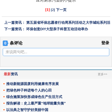
应对厨余污染的小提示
[1]
[2]
下一页
上一篇资讯：
第五届省环保志愿者行动周系列活动之大学城站系列活
动
下一篇资讯：
环保创意DIY大型亲子科普互动活动举办
条评论
登录
0
来说两句吧...
最新
资讯
更多>>
推动新能源固废利用健康有序发展
把绿色种子种进每个人的心田
综合施策加快形成绿色生产生活方式
报告解读：史上最严重“地球能量失衡”
以法典之智守护好美丽中国