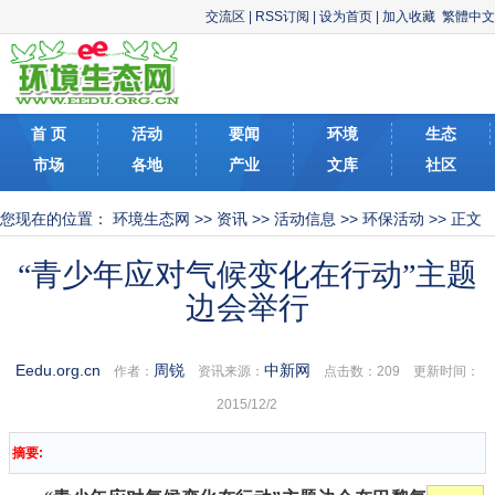
交流区
|
RSS订阅
|
设为首页
|
加入收藏
繁體中文
首 页
活动
要闻
环境
生态
市场
各地
产业
文库
社区
您现在的位置：
环境生态网
>>
资讯
>>
活动信息
>>
环保活动
>> 正文
“青少年应对气候变化在行动”主题
边会举行
Eedu.org.cn
周锐
中新网
作者：
资讯来源：
点击数：
209 更新时间：
2015/12/2
摘要: