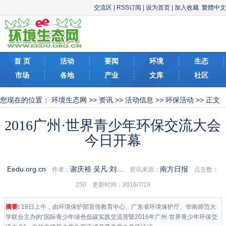
交流区
|
RSS订阅
|
设为首页
|
加入收藏
繁體中文
首 页
活动
要闻
环境
生态
市场
各地
产业
文库
社区
您现在的位置：
环境生态网
>>
资讯
>>
活动信息
>>
环保活动
>> 正文
2016广州·世界青少年环保交流大会
今日开幕
Eedu.org.cn
谢庆裕 吴凡 刘…
南方日报
作者：
资讯来源：
点击数：
250 更新时间：2016/7/19
摘要:
18日上午，由环境保护部宣传教育中心、广东省环境保护厅、华南师范大
学联合主办的“国际青少年绿色低碳实践交流营暨2016年广州·世界青少年环保交