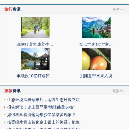
旅行
资讯
更多>>
森林疗养将成养生…
盘点世界各地“童…
丰顺投10亿打造韩…
别随意带水果入境
推荐
资讯
更多>>
生态环境法典颁布后，地方生态环境立法
报告解读：史上最严重“地球能量失衡”
如何科学看待这两年沙尘暴增多现象？
拓宽绿水青山转化金山银山的路径，把生