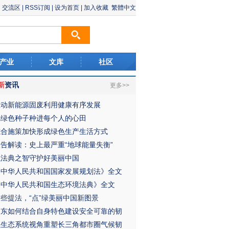
交流区
|
RSS订阅
|
设为首页
|
加入收藏
繁體中文
产业
文库
社区
新
资讯
更多>>
推动新能源固废利用健康有序发展
把绿色种子种进每个人的心田
综合施策加快形成绿色生产生活方式
报告解读：史上最严重“地球能量失衡”
以法典之智守护好美丽中国
《中华人民共和国国家发展规划法》全文
《中华人民共和国生态环境法典》全文
这些提法，“点”绿美丽中国新图景
广东如何结合自身特色建设安全可靠的韧
以生态系统视角重塑长三角都市圈气候韧