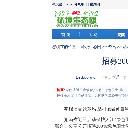
今天是：
2026年8月6日 星期四
首 页
活动
要闻
您现在的位置：
环境生态网
>>
资讯
>>
活
招募2
Eedu.org.cn
内详
作者：
资讯
摘要:
湖南省近日启动保护湘江“绿色卫士”第二
环保志愿者并组成团队，以团队为单位开展“湘江
本报记者张东风 见习记者黄昌华
湖南省近日启动保护湘江“绿色
联合办公室公开招聘200名绿色卫