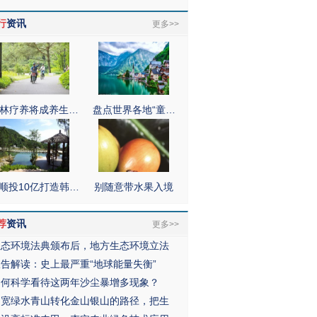
行
资讯
更多>>
林疗养将成养生…
盘点世界各地“童…
顺投10亿打造韩…
别随意带水果入境
荐
资讯
更多>>
生态环境法典颁布后，地方生态环境立法
报告解读：史上最严重“地球能量失衡”
如何科学看待这两年沙尘暴增多现象？
拓宽绿水青山转化金山银山的路径，把生