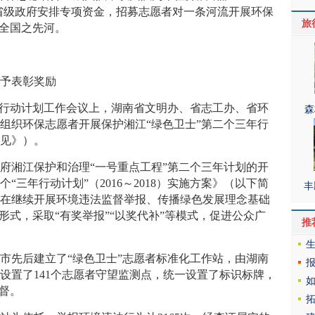
由省级政府安排专项资金，招募志愿者对一条河流开展环保
旅
开全国之先河。
给予表彰奖励
”行动计划工作会议上，湖南省文明办、省志工办、省环
森
组织环保志愿者开展保护湘江“绿色卫士”第二个三年行
意见》）。
府湘江保护和治理“一号重点工程”第二个三年计划的开
三年行动计划”（2016～2018）实施方案》（以下简
丰
，在继续开展环境违法监督举报、传播绿色发展理念基础
形式，采取“有奖举报”“以奖代补”等模式，促进公众广
推
8市先后建立了“绿色卫士”志愿者标准化工作站，由湖南
设置了141个志愿者守望监测点，统一设置了标识标牌，
督。