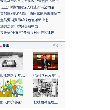
建设高标准农田，夯实农业绿色技术应用
“十五五”时期如何深入推进新污染物治
政策保障+技术创新，协同赋能未来能源产
聚焦能源消费形成绿色低碳新业态
以法典之智守护好美丽中国
扎实推进“十五五”美丽乡村先行区建设
活
资讯
更多>>
阳能道路 让电…
华裔科学家发现“…
雨天保护电视/…
把植物种在墙上