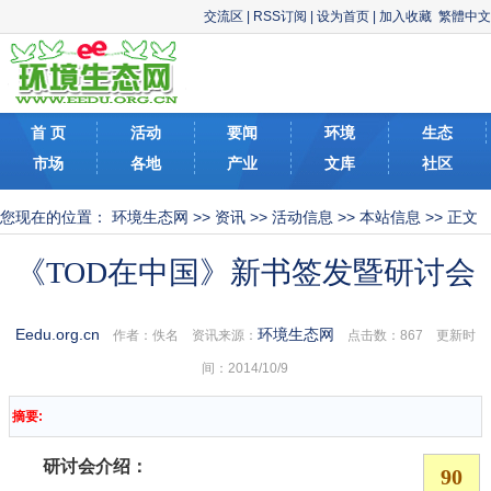
交流区
|
RSS订阅
|
设为首页
|
加入收藏
繁體中文
首 页
活动
要闻
环境
生态
市场
各地
产业
文库
社区
您现在的位置：
环境生态网
>>
资讯
>>
活动信息
>>
本站信息
>> 正文
《TOD在中国》新书签发暨研讨会
Eedu.org.cn
环境生态网
作者：佚名 资讯来源：
点击数：
867 更新时
间：2014/10/9
摘要:
研讨会介绍：