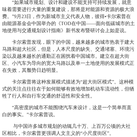
“如果城市规划、设计和建设不能支持可持续发展，就意
味着需要进行大量的重复建设，那将是对能源和资源的极大浪
费。”9月23日，作为新城市主义代表人物，彼得•卡尔索普在
由能源基金会中国举办的《TOD在中国——面向低碳城市的土
地使用与交通规划设计指南》新书发布暨研讨会上如是说。
卡尔索普发现，眼下的中国，越来越多的城市热衷于建大
马路和超大社区，但是，人本尺度的缺失、交通堵塞、环境污
染以及越来越长的通勤正在困扰着中国城市。建立在超大街
区、小汽车为导向的宽大马路以及单一土地使用的发展模式正
在失效，其颓势日趋明显。
卡尔索普将这种发展模式描述为“超大街区模式”。这种模
式的关注点往往在于如何能够有效地增加机动车流动性，但牺
牲了行人和自行车交通的舒适性和安全性。
“高密度的城市不能围绕汽车来设计，这是一个简单而直
白的事实。”卡尔索普说。
与中国许多城市规划的动辄几十万、上百万公顷的大社
区相比，卡尔索普更强调人文主义的“小尺度街区”。