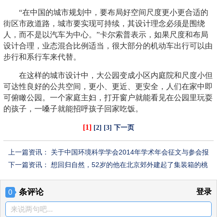
“在中国的城市规划中，要布局好空间尺度更小更合适的
街区市政道路，城市要实现可持续，其设计理念必须是围绕
人，而不是以汽车为中心。”卡尔索普表示，如果尺度和布局
设计合理，业态混合比例适当，很大部分的机动车出行可以由
步行和系行车来代替。
在这样的城市设计中，大公园变成小区内庭院和尺度小但
可达性良好的公共空间，更小、更近、更安全，人们在家中即
可俯瞰公园。一个家庭主妇，打开窗户就能看见在公园里玩耍
的孩子，一嗓子就能招呼孩子回家吃饭。
[1]
[2]
[3]
下一页
上一篇资讯：
关于中国环境科学学会2014年学术年会征文与参会报
名的通知
下一篇资讯：
想回归自然，52岁的他在北京郊外建起了集装箱的桃
花源……
条评论
登录
0
来说两句吧...