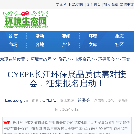
交流区
|
RSS订阅
|
设为首页
|
加入收藏
繁體中文
首 页
活动
要闻
环境
生态
市场
各地
产业
文库
社区
您现在的位置：
环境生态网
>>
资讯
>>
市场资讯
>>
环保展会
>> 正文
CYEPE长江环保展品质供需对接
会，征集报名启动！
Eedu.org.cn
CYEPE
组委会
作者：
资讯来源：
点击数：
248 更新时
间：2024/6/12
摘要:
长江经济带各省市环保产业协会协办的“2024湖北大力发展新质生产力加快
推动节能环保产业链创新与高质量发展大会暨中国(武汉)长江经济带生态环保产