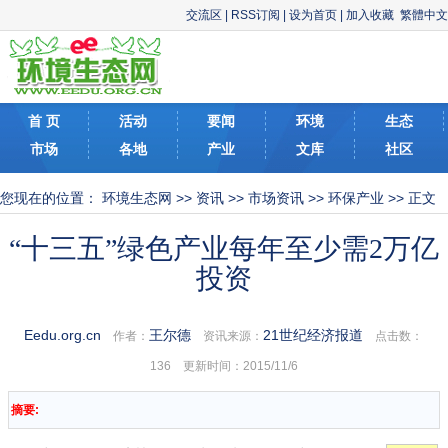
交流区
|
RSS订阅
|
设为首页
|
加入收藏
繁體中文
首 页
活动
要闻
环境
生态
市场
各地
产业
文库
社区
您现在的位置：
环境生态网
>>
资讯
>>
市场资讯
>>
环保产业
>> 正文
“十三五”绿色产业每年至少需2万亿
投资
Eedu.org.cn
王尔德
21世纪经济报道
作者：
资讯来源：
点击数：
136 更新时间：2015/11/6
摘要: