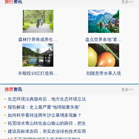
旅行
资讯
更多>>
森林疗养将成养生…
盘点世界各地“童…
丰顺投10亿打造韩…
别随意带水果入境
推荐
资讯
更多>>
生态环境法典颁布后，地方生态环境立法
报告解读：史上最严重“地球能量失衡”
如何科学看待这两年沙尘暴增多现象？
拓宽绿水青山转化金山银山的路径，把生
建设高标准农田，夯实农业绿色技术应用