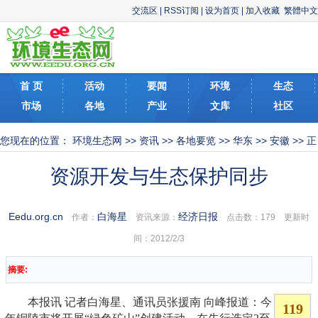
交流区
|
RSS订阅
|
设为首页
|
加入收藏
繁體中文
首 页
活动
要闻
环境
生态
市场
各地
产业
文库
社区
您现在的位置：
环境生态网
>>
资讯
>>
各地要览
>>
华东
>>
安徽
>> 正
文
资源开发与生态保护同步
Eedu.org.cn
白海星
经济日报
作者：
资讯来源：
点击数：
179 更新时
间：2012/2/3
摘要:
本报讯 记者白海星、通讯员张援南 向峰报道：今