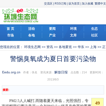
交流区
|
RSS订阅
|
设为首页
|
加入收藏
繁體中文
首 页
活动
要闻
环境
生态
市场
各地
产业
文库
社区
您现在的位置：
环境生态网
>>
资讯
>>
各地要览
>>
华东
>>
上海
>> 正
文
警惕臭氧成为夏日首要污染物
Eedu.org.cn
解放日报
作者：佚名 资讯来源：
点击数：
214 更新时间：
2013/6/3
摘要:
PM2.5人人喊打,而随着夏天来临，光照强烈，专