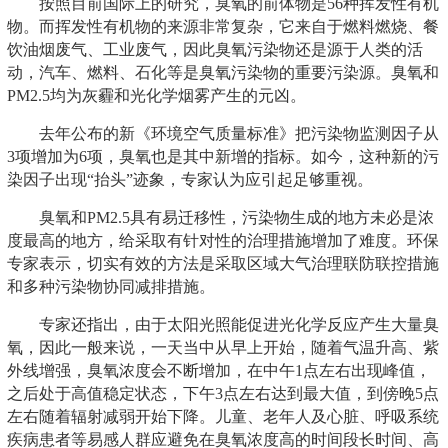
按照目前国际上的研究，臭氧的前体物是56种挥发性有机
物。而挥发性有机物的来源非常复杂，它来自于燃料燃烧、餐
饮油烟废气、工业废气，因此臭氧污染物还是源于人类的活
动，汽车、燃料、石化等是臭氧污染物的重要污染源。臭氧和
PM2.5均为灰霾和光化学烟雾产生的元凶。
去年公布的新《环境空气质量标准》把污染物监测因子从
3项增加为6项，臭氧也是其中新增的指标。如今，这种新的污
染因子出现“抬头”迹象，专家认为应引起足够重视。
臭氧和PM2.5具有易迁移性，污染物生成的地方未必是浓
度最高的地方，给采取有针对性的治理措施增加了难度。环保
专家表示，切实有效的方法是采取区域大气治理联防联控措施
和多种污染物协同减排措施。
专家还指出，由于太阳光照能促进光化学反应产生大量臭
氧，因此一般来说，一天当中从早上开始，随着气温升高、紫
外线增强，臭氧浓度会不断增加，在中午1点左右出现峰值，
之后处于高值稳定状态，下午3点左右达到最大值，到傍晚5点
左右随着辐射减弱开始下降。儿童、老年人及心脏、呼吸系统
疾病患者等易感人群应避免在臭氧浓度高的时间段长时间、高