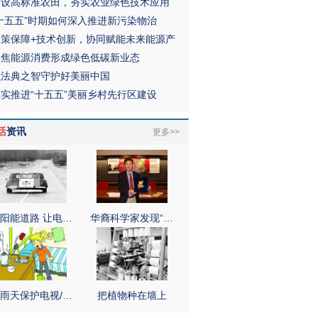
建设高标准农田，夯实农业绿色技术应用
“十五五”时期如何深入推进新污染物治
政策保障+技术创新，协同赋能未来能源产
聚焦能源消费形成绿色低碳新业态
以法典之智守护好美丽中国
扎实推进“十五五”美丽乡村先行区建设
活
资讯
更多>>
阳能道路 让电…
华裔科学家发现“…
雨天保护电视/…
把植物种在墙上