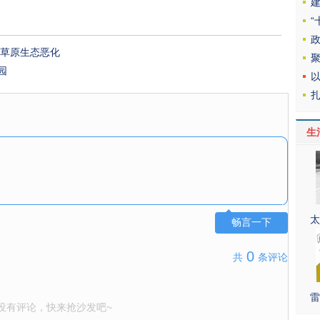
制草原生态恶化
园
生
太
畅言一下
0
共
条评论
雷
没有评论，快来抢沙发吧~