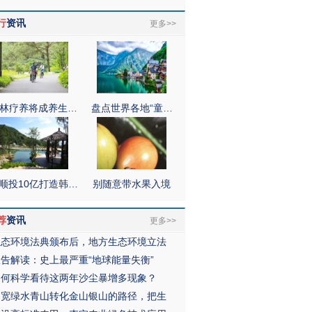
行
资讯
更多>>
林疗养将成养生…
盘点世界各地“童…
顺投10亿打造韩…
别随意带水果入境
荐
资讯
更多>>
生态环境法典颁布后，地方生态环境立法
报告解读：史上最严重“地球能量失衡”
如何科学看待这两年沙尘暴增多现象？
拓宽绿水青山转化金山银山的路径，把生