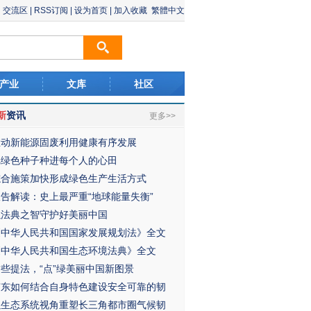
交流区
|
RSS订阅
|
设为首页
|
加入收藏
繁體中文
产业
文库
社区
新
资讯
更多>>
推动新能源固废利用健康有序发展
把绿色种子种进每个人的心田
综合施策加快形成绿色生产生活方式
报告解读：史上最严重“地球能量失衡”
以法典之智守护好美丽中国
《中华人民共和国国家发展规划法》全文
《中华人民共和国生态环境法典》全文
这些提法，“点”绿美丽中国新图景
广东如何结合自身特色建设安全可靠的韧
以生态系统视角重塑长三角都市圈气候韧