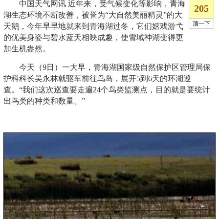
中国天气网讯 近年来，受气候变化等影响，青海
湖生态环境不断改善，被誉为“大自然美丽精灵”的大
天鹅，今年早早地就来到青海湖过冬，它们嬉戏游弋
的优美身姿与碧水蓝天相映成趣，使雪域神湖变得更
加生机盎然。
今天（9日）一大早，青海湖国家级自然保护区管理局保
护科科长吴永林就驱车前往鸟岛，展开5到6天的环湖巡
查。“我们这次巡查要走遍24个鸟类监测点，目的就是要统计
出鸟类的种类和数量。”