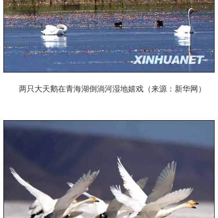
两只大天鹅在青海湖倒淌河湿地嬉戏（来源：新华网）