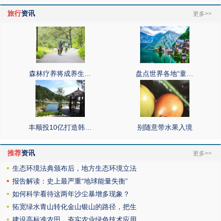
旅行
资讯
更多>>
森林疗养将成养生…
盘点世界各地“童…
丰顺投10亿打造韩…
别随意带水果入境
推荐
资讯
更多>>
生态环境法典颁布后，地方生态环境立法
报告解读：史上最严重“地球能量失衡”
如何科学看待这两年沙尘暴增多现象？
拓宽绿水青山转化金山银山的路径，把生
建设高标准农田，夯实农业绿色技术应用