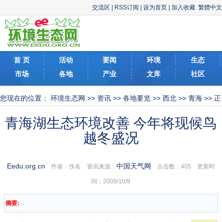
交流区
|
RSS订阅
|
设为首页
|
加入收藏
繁體中文
首 页
活动
要闻
环境
生态
市场
各地
产业
文库
社区
您现在的位置：
环境生态网
>>
资讯
>>
各地要览
>>
西北
>>
青海
>> 正
文
青海湖生态环境改善 今年将现候鸟
越冬盛况
Eedu.org.cn
中国天气网
作者：佚名 资讯来源：
点击数：
405 更新时
间：2009/10/9
摘要: