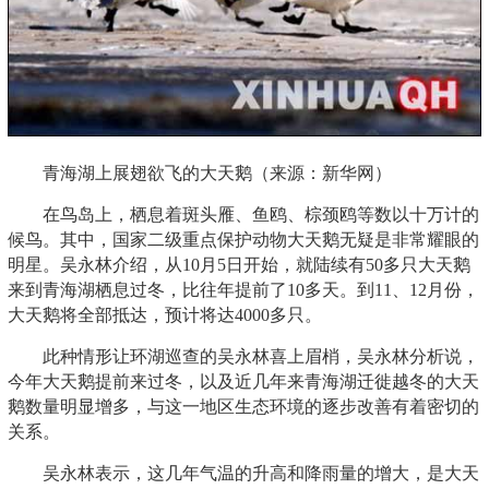
青海湖上展翅欲飞的大天鹅（来源：新华网）
在鸟岛上，栖息着斑头雁、鱼鸥、棕颈鸥等数以十万计的
候鸟。其中，国家二级重点保护动物大天鹅无疑是非常耀眼的
明星。吴永林介绍，从10月5日开始，就陆续有50多只大天鹅
来到青海湖栖息过冬，比往年提前了10多天。到11、12月份，
大天鹅将全部抵达，预计将达4000多只。
此种情形让环湖巡查的吴永林喜上眉梢，吴永林分析说，
今年大天鹅提前来过冬，以及近几年来青海湖迁徙越冬的大天
鹅数量明显增多，与这一地区生态环境的逐步改善有着密切的
关系。
吴永林表示，这几年气温的升高和降雨量的增大，是大天