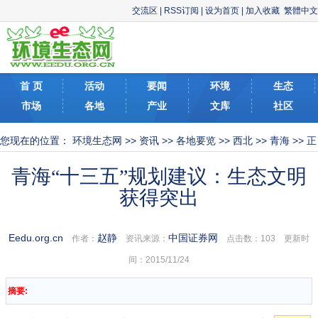
交流区
|
RSS订阅
|
设为首页
|
加入收藏
繁體中文
首 页
活动
要闻
环境
生态
市场
各地
产业
文库
社区
您现在的位置：
环境生态网
>>
资讯
>>
各地要览
>>
西北
>>
青海
>> 正
文
青海“十三五”规划建议：生态文明
获得突出
Eedu.org.cn
赵静
中国证券网
作者：
资讯来源：
点击数：
103 更新时
间：2015/11/24
摘要: