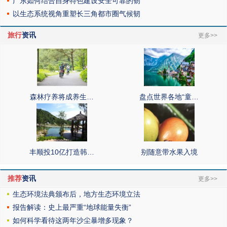
广东如何结合自身特色建设安全可靠的韧
以生态系统视角重塑长三角都市圈气候韧
旅行
资讯
更多>>
森林疗养将成养生…
盘点世界各地“童…
丰顺投10亿打造韩…
别随意带水果入境
推荐
资讯
更多>>
生态环境法典颁布后，地方生态环境立法
报告解读：史上最严重“地球能量失衡”
如何科学看待这两年沙尘暴增多现象？