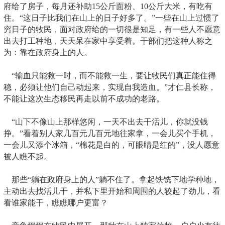
府给了房子，每月还补助15公斤面粉、10公斤大米，有吃有
住。“这日子比我们在山上的日子好多了。”一些在山上过惯了
穷日子的牧民，面对政府给的一切很是知足，有一些人不愿意
出去打工种地，天天呆在家中享受着。干部们把这种人称之
为：靠在政府身上的人。
“输血只能救一时，而不能救一生，要让牧民们真正能住得
稳，必须让他们自己动起来，实现自我造血。”才仁县长称，
不能让这次生态移民再走以前不成功的老路。
“山下不像山上那样悠闲，一天不出去干活儿，你就没钱
挣。”看着别人家几百元几百元地往家拿，一会儿买个手机，
一会儿又添个冰箱，“棉花是白的，可眼睛是红的”，没人愿意
被人瞧不起。
那些“躺在政府身上的人”躺不住了。拿起铁铣下地学种地，
主动出去找活儿干，并私下里开始和周围的人较起了劲儿，看
看谁家能干，瞧瞧哪户更富？