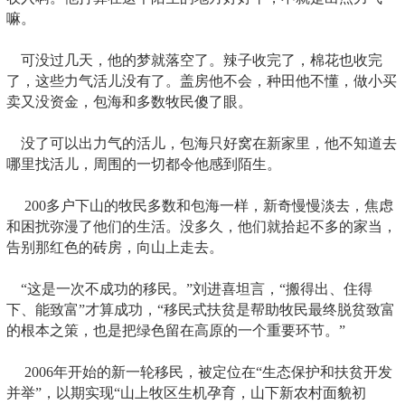
嘛。
可没过几天，他的梦就落空了。辣子收完了，棉花也收完
了，这些力气活儿没有了。盖房他不会，种田他不懂，做小买
卖又没资金，包海和多数牧民傻了眼。
没了可以出力气的活儿，包海只好窝在新家里，他不知道去
哪里找活儿，周围的一切都令他感到陌生。
200多户下山的牧民多数和包海一样，新奇慢慢淡去，焦虑
和困扰弥漫了他们的生活。没多久，他们就拾起不多的家当，
告别那红色的砖房，向山上走去。
“这是一次不成功的移民。”刘进喜坦言，“搬得出、住得
下、能致富”才算成功，“移民式扶贫是帮助牧民最终脱贫致富
的根本之策，也是把绿色留在高原的一个重要环节。”
2006年开始的新一轮移民，被定位在“生态保护和扶贫开发
并举”，以期实现“山上牧区生机孕育，山下新农村面貌初