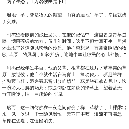
为了生态，上万名牧民走下山
遍地牛羊，曾是牧民的期望，而真的遍地牛羊了，幸福就成
了灾难。
利杰望着眼前的沙丘发呆，在他的记忆中，这里曾是青草过
膝、满目苍绿的地方，仅几年时间，这里不但寸草不生，居然
还出现了这道随风移动的沙丘。他不禁想起一首常常吟唱的牧
歌“草原上的风啊，轻轻摇荡，遍地牛羊让牧民的心儿舒畅。”
利杰已经年过半百，他的父辈、祖辈都在这片水草丰美的草
原上放过牧，他自小就生活在马背上，摇动鞭儿，驱赶羊群，
挥动套马杆，追逐着未曾驯服的烈马，或是坐在蒙古包中，饮
一碗沁人心脾的奶茶；或是仰卧在如毯的绿草上，望着蓝天，
放开喉咙，唱一曲凄婉的长调。
然而，这一切仿佛在一夜之间都变了样。草枯了，土裸露出
来，风一吹过，尘土随风飘散，天不再湛蓝，溪流不再湍急，
草原在变瘦，在慢慢消失。