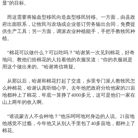
显”的目标。
而这需要将输血型移民向造血型移民转移。一方面，由县政
府出面联系，让牧民与农场或企业签订劳务输出合同，免费提
供生产工具；另一方面，调派农业种植能手，手把手教牧民种
植。
“棉花可以做什么？可以吃吗？”哈谢第一次见到棉花，好奇
地问。教他们拾棉花的人拉着他的衣服笑道：“你的衣服就是
用这个做出来的。”哈谢将信将疑。
从那以后，哈谢和棉花打起了交道，乡里专门派人教牧民怎
么种棉花，哈谢认真听细心学。去年他把政府分给他家的21亩
地都种上了棉花，年底一算挣了4000多元，这可是他们一家在
山上两年的收入啊。
“谁说蒙古人不会种地？”他乐呵呵地对身边的人说。21亩地
他感觉不过瘾，今年他又从别人手里包了40多亩地，都种上了
棉花。