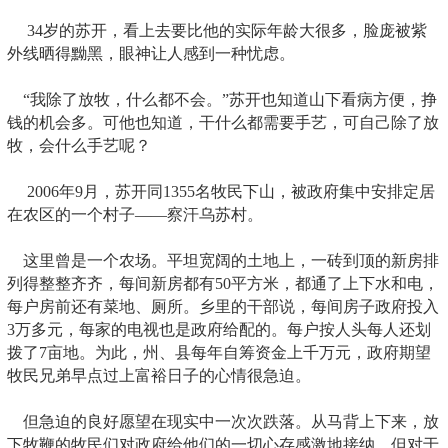
34岁的苏开，看上去要比他的实际年龄大很多，脸庞被紫
外线晒得黝黑，眼神让人感到一种忧虑。
“我除了放牧，什么都不会。”苏开也知道山下看病方便，挣
钱的机会多。可他也知道，干什么都需要手艺，可自己除了放
牧，会什么手艺呢？
2006年9月，苏开同1355名牧民下山，被政府集中安排定居
在农区的一个村子——察汗乌苏村。
这里曾是一个农场。平坦宽阔的土地上，一砖到顶的新房排
列得整整齐齐，每间新房都有50平方米，都通了上下水和电，
每户房前还有菜地、厕所。乡里的干部说，每间房子政府投入
3万多元，每家的电视也是政府给配的。每户按人头每人还划
拨了7亩地。为此，州、县每年自筹资金上千万元，政府期望
牧民兄弟早点过上富裕日子的心情很急迫。
但急迫的良好愿望在现实中一次次跌落。从马背上下来，放
下牧鞭的牧民们对政府给他们的一切心存感激地接纳，但对于