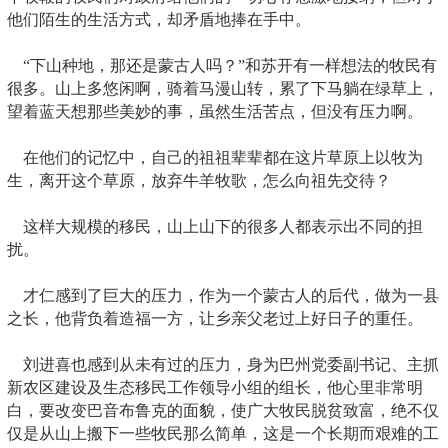
他们陌生的生活方式，却矛盾地捧在手中。
“下山种地，那还是蒙古人吗？”和苏开有一样想法的牧民有
很多。山上多悠闲啊，骑着马漫山转，累了下马躺在绿草上，
望着蓝天想那些美妙的事，虽然生活苦点，但没有压力啊。
在他们的记忆中，自己的祖祖辈辈都在这片草原上以牧为
生，离开这个草原，放弃牛羊牧歌，怎么向祖先交待？
这样大规模的移民，山上山下的很多人都表示出不同的担
扰。
才仁感到了巨大的压力，作为一个蒙古人的后代，做为一县
之长，他背负着造福一方，让乡亲父老过上好日子的重任。
刘进喜也感到从未有过的压力，身为巴州党委副书记、主抓
新农区建设及生态移民工作领导小组的组长，他心里非常明
白，要改变巴音布鲁克的面貌，使广大牧民脱贫致富，绝不仅
仅是从山上搬下一些牧民那么简单，这是一个长期而艰难的工