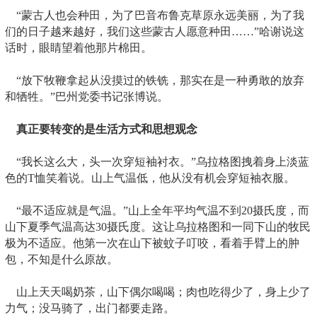
“蒙古人也会种田，为了巴音布鲁克草原永远美丽，为了我
们的日子越来越好，我们这些蒙古人愿意种田……”哈谢说这
话时，眼睛望着他那片棉田。
“放下牧鞭拿起从没摸过的铁铣，那实在是一种勇敢的放弃
和牺牲。”巴州党委书记张博说。
真正要转变的是生活方式和思想观念
“我长这么大，头一次穿短袖衬衣。”乌拉格图拽着身上淡蓝
色的T恤笑着说。山上气温低，他从没有机会穿短袖衣服。
“最不适应就是气温。”山上全年平均气温不到20摄氏度，而
山下夏季气温高达30摄氏度。这让乌拉格图和一同下山的牧民
极为不适应。他第一次在山下被蚊子叮咬，看着手臂上的肿
包，不知是什么原故。
山上天天喝奶茶，山下偶尔喝喝；肉也吃得少了，身上少了
力气；没马骑了，出门都要走路。