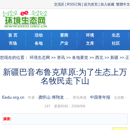
交流区
|
RSS订阅
|
设为首页
|
加入收藏
繁體中文
首 页
活动
要闻
环境
生态
市场
各地
产业
文库
社区
您现在的位置：
环境生态网
>>
资讯
>>
各地要览
>>
西北
>>
新疆
>> 正
文
新疆巴音布鲁克草原:为了生态上万
名牧民走下山
Eedu.org.cn
龚怀山 傅翔龙 …
中国青年报
作者：
资讯来源：
点击数：
197 更新时间：2008/9/8
摘要: