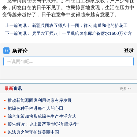
竞争悄悄在牧民中展开。那种在山上独家放牧，户户少有往
来，闲悠自在的日子不见了。牧民惊喜地发现，生活在压力中
变得越来越好了，日子在竞争中变得越来越有意思了。
上一篇资讯：
新疆兵团农五师八十一团：祥云 南瓜和他的拾花工
下一篇资讯：
兵团农五师八十一团巩哈泉水库准备蓄水1600万立方
米
条评论
登录
0
来说两句吧...
最新
资讯
更多>>
推动新能源固废利用健康有序发展
把绿色种子种进每个人的心田
综合施策加快形成绿色生产生活方式
报告解读：史上最严重“地球能量失衡”
以法典之智守护好美丽中国