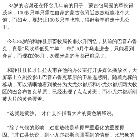
32岁的哈谢还在怀念几年前的日子，蒙古包周围的草长得
茂盛，100多只羊只需在自家的蒙古包附近放放就能吃个大
饱，而如今，要想让100多只羊吃饱，得赶着羊群走十几公
里。
今年86岁的和静县原畜牧局长甫尔升回忆，从前的巴音布鲁
克，真是“风吹草低见牛羊”，每到6月牛马走进去，只能看到
脊背，而现在的6月，20厘米高的草都已鲜见了。
和静县县长才仁拉去甫在他的办公室打开多媒体播放器，大
屏幕上立刻投影出巴音布鲁克草原的卫星遥感图。随着光标的
移动，可以清晰地看到被分为大尤尔都斯和小尤尔都斯两大牧
区的巴音布鲁克草原，已经出现了点点黄斑，而小尤尔都斯刚
被大片的黄色覆盖。
“这就是黄沙。”才仁县长指着大片的黄色解释说。
“除了气候的影响，过度放牧是草原严重退化的重要原
因。”才仁县长说，到小尤尔都斯亲眼看到的情形，比想象的