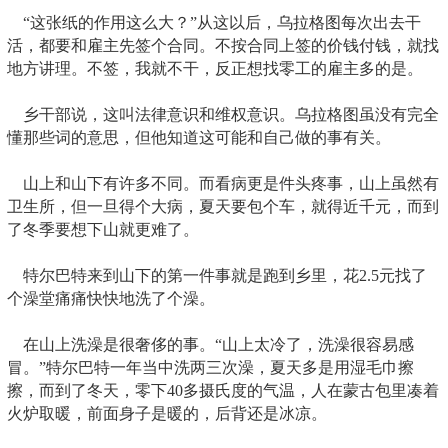
“这张纸的作用这么大？”从这以后，乌拉格图每次出去干
活，都要和雇主先签个合同。不按合同上签的价钱付钱，就找
地方讲理。不签，我就不干，反正想找零工的雇主多的是。
乡干部说，这叫法律意识和维权意识。乌拉格图虽没有完全
懂那些词的意思，但他知道这可能和自己做的事有关。
山上和山下有许多不同。而看病更是件头疼事，山上虽然有
卫生所，但一旦得个大病，夏天要包个车，就得近千元，而到
了冬季要想下山就更难了。
特尔巴特来到山下的第一件事就是跑到乡里，花2.5元找了
个澡堂痛痛快快地洗了个澡。
在山上洗澡是很奢侈的事。“山上太冷了，洗澡很容易感
冒。”特尔巴特一年当中洗两三次澡，夏天多是用湿毛巾擦
擦，而到了冬天，零下40多摄氏度的气温，人在蒙古包里凑着
火炉取暖，前面身子是暖的，后背还是冰凉。