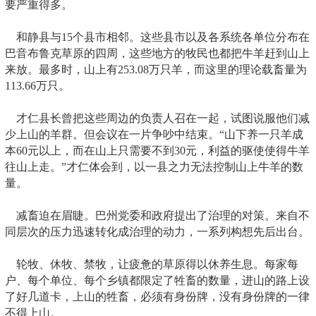
要严重得多。
和静县与15个县市相邻。这些县市以及各系统各单位分布在
巴音布鲁克草原的四周，这些地方的牧民也都把牛羊赶到山上
来放。最多时，山上有253.08万只羊，而这里的理论载畜量为
113.66万只。
才仁县长曾把这些周边的负责人召在一起，试图说服他们减
少上山的羊群。但会议在一片争吵中结束。“山下养一只羊成
本60元以上，而在山上只需要不到30元，利益的驱使使得牛羊
往山上走。”才仁体会到，以一县之力无法控制山上牛羊的数
量。
减畜迫在眉睫。巴州党委和政府提出了治理的对策。来自不
同层次的压力迅速转化成治理的动力，一系列构想先后出台。
轮牧、休牧、禁牧，让疲惫的草原得以休养生息。每家每
户、每个单位、每个乡镇都限定了牲畜的数量，进山的路上设
了好几道卡，上山的牲畜，必须有身份牌，没有身份牌的一律
不得上山。