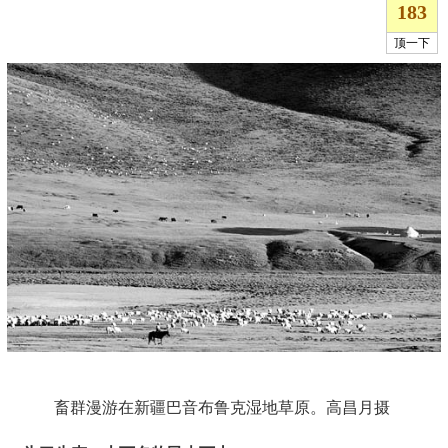
畜群漫游在新疆巴音布鲁克湿地草原。高昌月摄