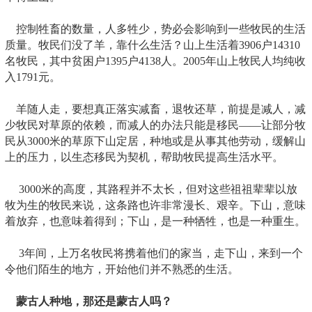
控制牲畜的数量，人多牲少，势必会影响到一些牧民的生活
质量。牧民们没了羊，靠什么生活？山上生活着3906户14310
名牧民，其中贫困户1395户4138人。2005年山上牧民人均纯收
入1791元。
羊随人走，要想真正落实减畜，退牧还草，前提是减人，减
少牧民对草原的依赖，而减人的办法只能是移民——让部分牧
民从3000米的草原下山定居，种地或是从事其他劳动，缓解山
上的压力，以生态移民为契机，帮助牧民提高生活水平。
3000米的高度，其路程并不太长，但对这些祖祖辈辈以放
牧为生的牧民来说，这条路也许非常漫长、艰辛。下山，意味
着放弃，也意味着得到；下山，是一种牺牲，也是一种重生。
3年间，上万名牧民将携着他们的家当，走下山，来到一个
令他们陌生的地方，开始他们并不熟悉的生活。
蒙古人种地，那还是蒙古人吗？