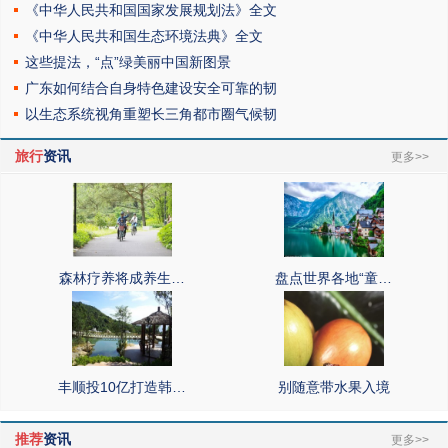
《中华人民共和国国家发展规划法》全文
《中华人民共和国生态环境法典》全文
这些提法，“点”绿美丽中国新图景
广东如何结合自身特色建设安全可靠的韧
以生态系统视角重塑长三角都市圈气候韧
旅行
资讯
更多>>
森林疗养将成养生…
盘点世界各地“童…
丰顺投10亿打造韩…
别随意带水果入境
推荐
资讯
更多>>