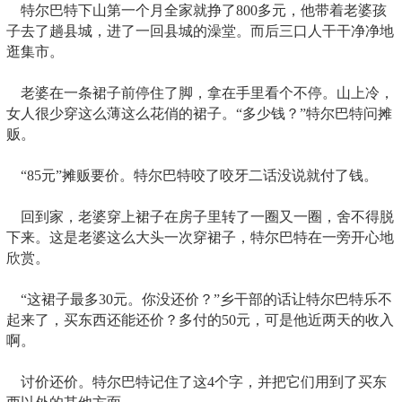
特尔巴特下山第一个月全家就挣了800多元，他带着老婆孩
子去了趟县城，进了一回县城的澡堂。而后三口人干干净净地
逛集市。
老婆在一条裙子前停住了脚，拿在手里看个不停。山上冷，
女人很少穿这么薄这么花俏的裙子。“多少钱？”特尔巴特问摊
贩。
“85元”摊贩要价。特尔巴特咬了咬牙二话没说就付了钱。
回到家，老婆穿上裙子在房子里转了一圈又一圈，舍不得脱
下来。这是老婆这么大头一次穿裙子，特尔巴特在一旁开心地
欣赏。
“这裙子最多30元。你没还价？”乡干部的话让特尔巴特乐不
起来了，买东西还能还价？多付的50元，可是他近两天的收入
啊。
讨价还价。特尔巴特记住了这4个字，并把它们用到了买东