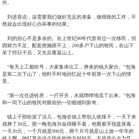
作。
刘进喜说，这需要我们做好充足的准备，做细致的工作，不
然就会出现好心办坏事的结果。
刘的担心不是多余的。在上世纪90年代曾有过一次移民，但
因财力不足、配套措施跟不上，200多户下山的牧民，在山下
呆了些日子后，又先后重返山上。
“每天上工都吹号，大家集体出工，挣来的钱大家分。”包海
是第二次下山了，他时不时地回忆起十年前第一次下山的情
景。
“第一次住进砖房，一拧开关，水就哗哗地流了出来。”包海
和一同下山的牧民对眼前的一切都感到新奇。
镇上干部给派了活儿，包海在镇上帮别人收辣子，一天下来
就挣了30元。那一晚包海兴奋得睡不着，他掰着手指盘算着，
一天30元，一个月就是900元，两个月可就是山上放一年羊的
收入啊。他打算在这个陌生的地方好好干，不就是出点力气