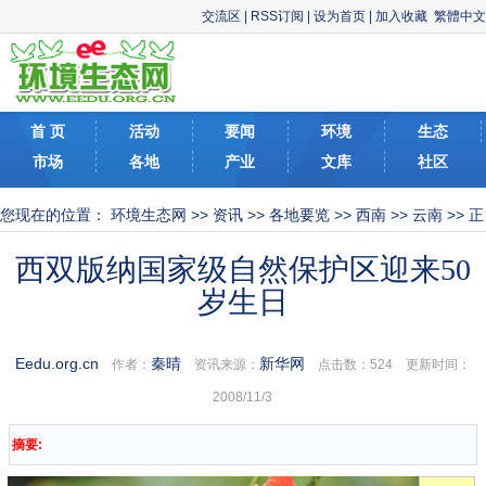
交流区
|
RSS订阅
|
设为首页
|
加入收藏
繁體中文
首 页
活动
要闻
环境
生态
市场
各地
产业
文库
社区
您现在的位置：
环境生态网
>>
资讯
>>
各地要览
>>
西南
>>
云南
>> 正
文
西双版纳国家级自然保护区迎来50
岁生日
Eedu.org.cn
秦晴
新华网
作者：
资讯来源：
点击数：
524 更新时间：
2008/11/3
摘要: