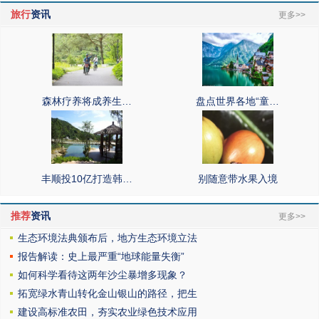
旅行
资讯
更多>>
森林疗养将成养生…
盘点世界各地“童…
丰顺投10亿打造韩…
别随意带水果入境
推荐
资讯
更多>>
生态环境法典颁布后，地方生态环境立法
报告解读：史上最严重“地球能量失衡”
如何科学看待这两年沙尘暴增多现象？
拓宽绿水青山转化金山银山的路径，把生
建设高标准农田，夯实农业绿色技术应用