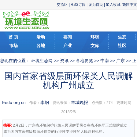
交流区
|
RSS订阅
|
设为首页
|
加入收藏
繁體中文
首 页
活动
要闻
环境
生态
市场
各地
产业
文库
社区
您现在的位置：
环境生态网
>>
资讯
>>
各地要览
>>
中南
>>
广东
>> 正
文
国内首家省级层面环保类人民调解
机构广州成立
Eedu.org.cn
李钢
羊城晚报
作者：
资讯来源：
点击数：
274 更新时间：
2018/2/6
摘要:
2月2日，广东省环境保护纠纷人民调解委员会在省环保厅正式揭牌成立，
成为国内首家省级层面环保类的行业性专业性的人民调解机构。